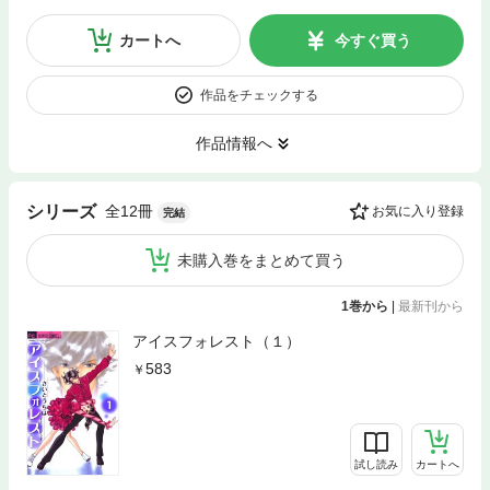
カートへ
今すぐ買う
作品をチェックする
作品情報へ
全12冊
シリーズ
お気に入り登録
完結
未購入巻をまとめて買う
1巻から
|
最新刊から
アイスフォレスト（１）
583
試し読み
カートへ