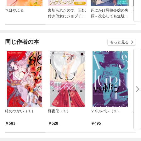
ちはやふる
裏切られたので、王妃
死にかけ悪役令嬢の失
傷モ
付き侍女にジョブチェ
踪～改心しても無駄だ
ンジ！【分冊版】
ったので初恋の人がさ
らってくれました～
【単話】
同じ作者の本
もっと見る
緋のつがい（１）
輝夜伝（１）
ＶＳルパン（１）
星を
583
528
495
5