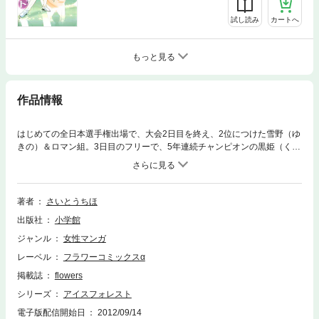
試し読み
カートへ
もっと見る
作品情報
はじめての全日本選手権出場で、大会2日目を終え、2位につけた雪野（ゆ
きの）＆ロマン組。3日目のフリーで、5年連続チャンピオンの黒姫（くろ
ひめ）＆月白（つきしろ）組に挑むことになるが…。一方、FSC（フィギ
ュアスケーティングクラブ）アーク閉鎖にともなう事務処理に追われてい
た一己（いつき）は、クラブの代表の座を奪われてしまう。後任のオーナ
ー代理として現れたのは、思わぬ人物で――！？
著者
さいとうちほ
出版社
小学館
ジャンル
女性マンガ
レーベル
フラワーコミックスα
掲載誌
flowers
シリーズ
アイスフォレスト
電子版配信開始日
2012/09/14