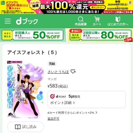
作品検索
カート
はじめての方へ
アイスフォレスト（５）
完結
さいとうちほ
マンガ
583
(税込)
5
pt
獲得
ポイント詳細
dカード利用でさらにポイント+2%
返品不可
試し読み