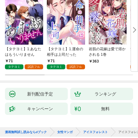
【タテヨミ】1.あなた
【タテヨミ】1.運命の
岩肌の花嫁は愛で溶か
愛し
はもういりません
相手は上司だった
される 1巻
い 
71
71
1
363
タテヨミ
試読フル
タテヨミ
試読フル
試
新刊配信予定
ランキング
キャンペーン
無料
漫画無料試し読みならdブック
女性マンガ
アイスフォレスト
アイスフォレ