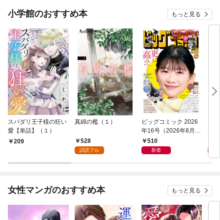
小学館のおすすめ本
もっと見る
スパダリ王子様の狂い
真綿の檻（１）
ビッグコミック 2026
こん
愛【単話】（１）
年16号（2026年8月7
（１
日発売）
528
510
5
209
試読フル
新着
試
女性マンガのおすすめ本
もっと見る