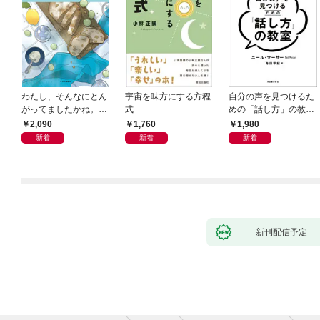
わたし、そんなにとん
宇宙を味方にする方程
自分の声を見つけるた
がってましたかね。
式
めの「話し方」の教
獅子座、Ａ型、丙午は
室 Ｏｒａｃｙ（オラ
2,090
1,760
1,980
めぐる
シー）
新着
新着
新着
新刊配信予定