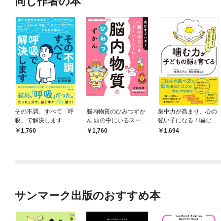
同じ作者の本
その不調、すべて「呼
脳内物質のひみつずか
集中力が高まり、心の
吸」で解決します
ん 頭の中にいるスーパ
強い子になる！噛む力
ーヒーロー
が子どもの脳を育てる
1,760
1,760
1,694
サンマーク出版のおすすめ本