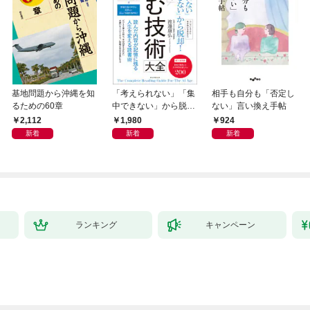
基地問題から沖縄を知
「考えられない」「集
相手も自分も「否定し
るための60章
中できない」から脱
ない」言い換え手帖
却！ AI時代の読む技
2,112
1,980
924
術大全
新着
新着
新着
ランキング
キャンペーン