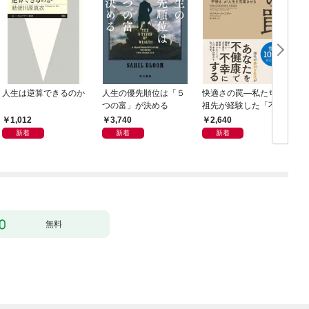
人生は逆算できるのか
人生の優先順位は「５
快適さの罠―私たちの
つの富」が決める
祖先が経験した「不快
さ」が人生を充実させ
1,012
3,740
2,640
る
新着
新着
新着
無料