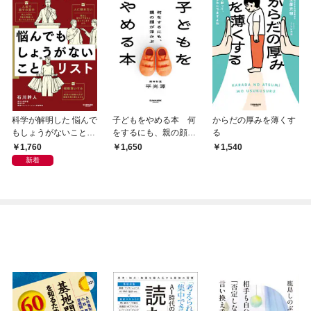
科学が解明した 悩んで
子どもをやめる本 何
からだの厚みを薄くす
もしょうがないことリ
をするにも、親の顔が
る
スト
浮かぶ
1,760
1,650
1,540
新着