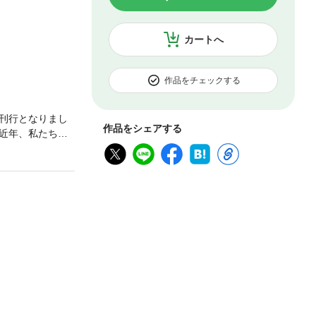
カートへ
作品をチェックする
刊行となりまし
作品をシェアする
近年、私たちの
を感じてしまう
ます。その方法
と。というの
からです。なら
が、最新の脳科
ジング効果」
。「ドーパミン
「夢のストレス