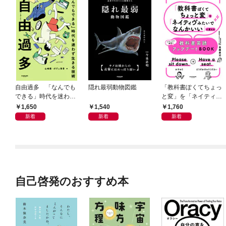
自由過多 「なんでも
隠れ最弱動物図鑑
「教科書ぽくてちょっ
できる」時代を迷わず
と変」を「ネイティヴ
生きる技術
みたいでなんかいい」
1,650
1,540
1,760
に変える教科書英語ア
新着
新着
新着
ップデートBOOK
自己啓発のおすすめ本