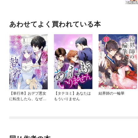
あわせてよく買われている本
【単行本】おデブ悪女
【タテヨミ】あなたは
結界師の一輪華
に転生したら、なぜか
もういりません
ラスボス王子様に執着
されています