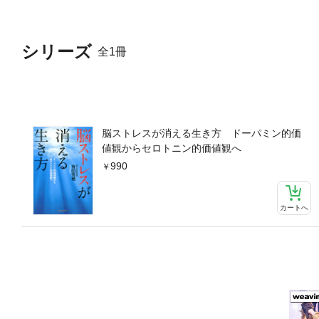
シリーズ
全1冊
脳ストレスが消える生き方 ドーパミン的価
値観からセロトニン的価値観へ
990
カートへ