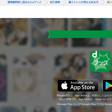
漫画無料試し読みならdブック
自己啓発
脳ストレスが消える生き方
脳ス
Appleのロゴ、App Storeは、米国もしくはそ
Inc.の商標です。App Storeは、Apple In
Google Play および Google Play ロゴは Go