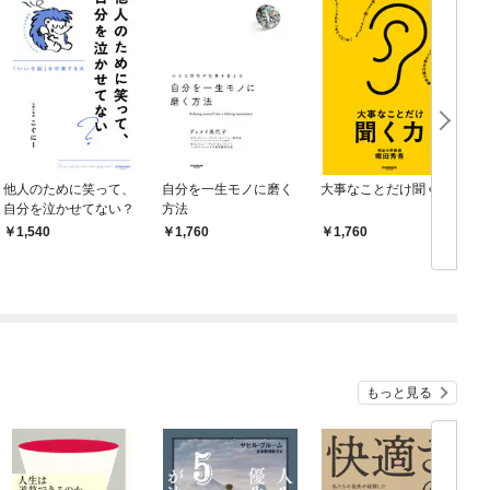
他人のために笑って、
自分を一生モノに磨く
大事なことだけ聞く力
自分を泣かせてない？
方法
1,540
1,760
1,760
もっと見る