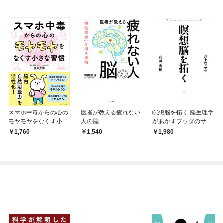
スマホ中毒からの心の
医者が教える疲れない
瞑想脳を拓く 脳生理学
モヤモヤをなくす小さ
人の脳
があかすブッダのサイ
な習慣
エンス
1,760
1,540
1,980