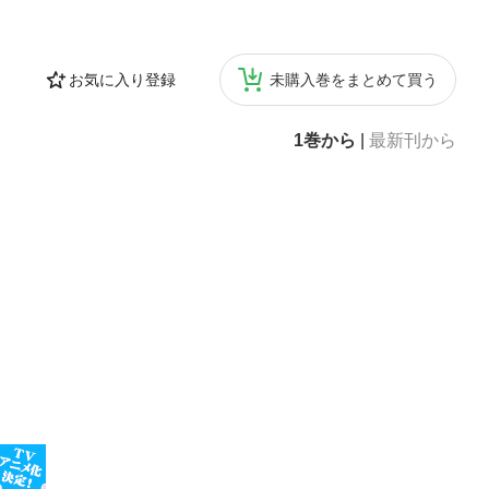
お気に入り登録
未購入巻をまとめて買う
1巻から
|
最新刊から