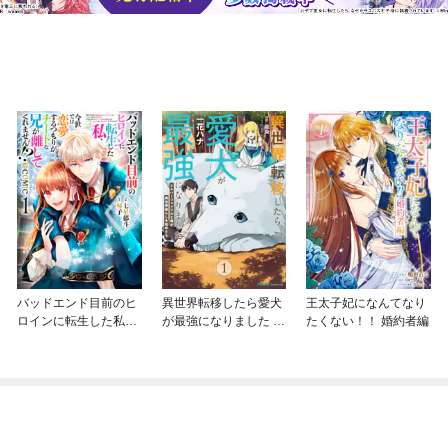
バッドエンド目前のヒ
異世界転移したら愛犬
王太子妃になんてなり
ロインに転生した私、
が最強になりました ～
たくない！！ 婚約者編
今世では恋愛するつも
シルバーフェンリルと
りがチートな兄が離し
俺が異世界暮らしを始
てくれません！？@C
めたら～ THE COMIC
OMIC