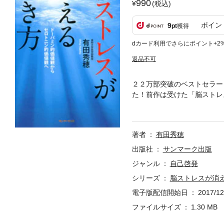
990
(税込)
ポイン
9
pt
獲得
dカード利用でさらにポイント+2
返品不可
２２万部突破のベストセラー
た！前作は受けた「脳ストレ
受けるストレスはますます増
のか、その原因を明らかにす
とは、ひと言でいえば脳の「
著者
有田秀穂
も、社会の価値観と、私たち
ば私たちの脳の価値観を正し
出版社
サンマーク出版
学によって導かれたのです。
ジャンル
自己啓発
「幸福感」といった私たちの
シリーズ
脳ストレスが消
的価値観」から「セロトニン
解消法」なのです。
電子版配信開始日
2017/12
ファイルサイズ
1.30 MB