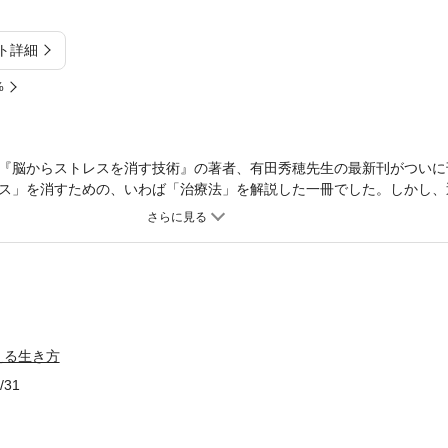
ト詳細
%
『脳からストレスを消す技術』の著者、有田秀穂先生の最新刊がついに
ス」を消すための、いわば「治療法」を解説した一冊でした。しかし、
加しています。そこで本書では、そもそも私たちがなぜ「脳ストレス」
ることで、ストレスを感じること自体なくしてしまう方法を伝授してい
ドーパミン的価値観」を「セロトニン的価値観」に切り換えるというこ
の脳の価値観が「ズレ」ていることが、ストレスを感じる最大の原因だ
く切り換えればストレスを感じること自体がなくなっていく――。それ
ストレスがなくなるばかりではありません。セロトニンは「アンチエイ
生活にもっとも欠かせないものを与えてくれる物質だとわかったのです
える生き方
的価値観」へ。それが、１日たった５分で人生が輝きはじめる、まさに
/31