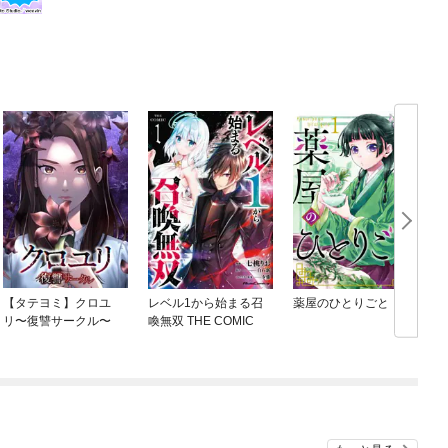
【タテヨミ】クロユ
レベル1から始まる召
薬屋のひとりごと
リ〜復讐サークル〜
喚無双 THE COMIC