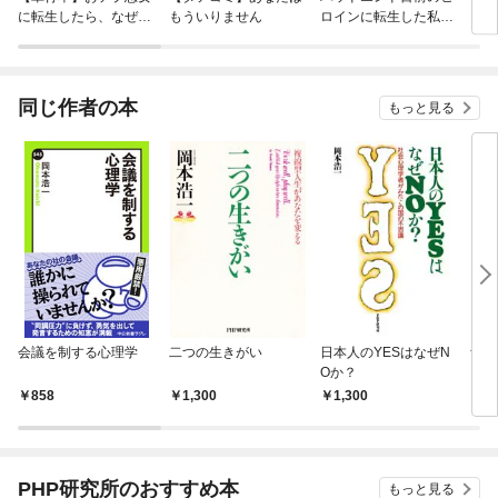
に転生したら、なぜか
もういりません
ロインに転生した私、
リ〜
ラスボス王子様に執着
今世では恋愛するつも
されています
りがチートな兄が離し
てくれません！？@C
OMIC
同じ作者の本
もっと見る
会議を制する心理学
二つの生きがい
日本人のYESはなぜN
ナン
Oか？
メに
858
1,300
1,300
7
PHP研究所のおすすめ本
もっと見る