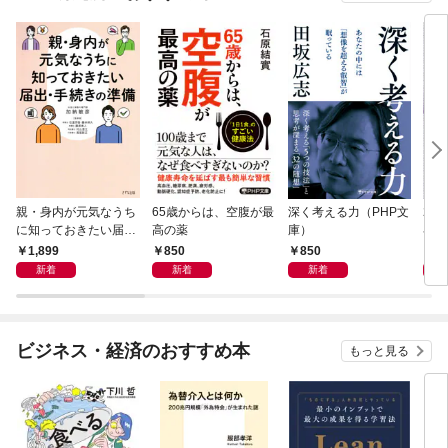
親・身内が元気なうち
65歳からは、空腹が最
深く考える力（PHP文
20
に知っておきたい届
高の薬
庫）
界史
出・手続きの準備（き
1,899
850
850
1,
ずな出版）
新着
新着
新着
ビジネス・経済のおすすめ本
もっと見る