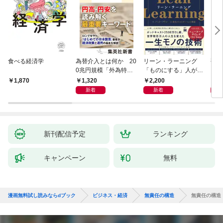
食べる経済学
為替介入とは何か 20
リーン・ラーニング
研究
0兆円規模「外為特
「ものにする」人が自
会」が生まれた謎
然とやっている 最小の
1,320
2,200
5,
1,870
インプットで最大の成
新着
新着
果を得る学習法
新刊配信予定
ランキング
キャンペーン
無料
漫画無料試し読みならdブック
ビジネス・経済
無責任の構造
無責任の構造