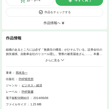
作品をチェックする
作品情報へ
作品情報
組織のあるところには必ず「無責任の構造」がひそんでいる。証券会社の
損失補填、自動車会社のリコール隠し、警察の被害届改ざん……。本書
は、無責任をひきおこす集団と人格のメカニズムを社会心理学的に分析し
ている。まず、自らも調査委員をつとめたJCO臨界事故を意思決定の視点
から新たに検証。何年にもわたって違反が積み重ねられていた実態を追
う。さらに、職場における無責任の構造を科学的に解説。「同調」「服
著者
岡本浩一
従」「社会的手抜き」の心理メカニズム、「選択ミスが生じる確率のワ
出版社
PHP研究所
ナ」など、実験をふまえた学説を紹介。また、特に日本の職場に顕著な風
土として「権威主義」「属人主義」の問題点を指摘。管理する側があたり
ジャンル
ビジネス・経済
前と考えていたことが、実は組織を腐敗させる元凶となっていたことに気
レーベル
PHP新書
付かされる。その上で、無責任回避の具体策を提案し、組織を真にリード
する「個」のあり方を問う。志たかきビジネスキャリアに必読の内容であ
電子版配信開始日
2014/06/06
る。
ファイルサイズ
1.25 MB