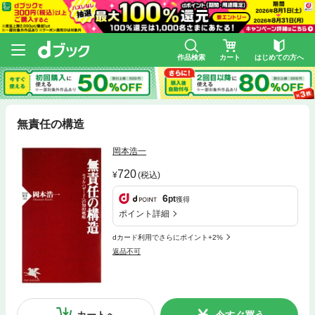
作品検索
カート
はじめての方へ
無責任の構造
岡本浩一
720
(税込)
6
pt
獲得
ポイント詳細
dカード利用でさらにポイント+2%
返品不可
カートへ
今すぐ買う