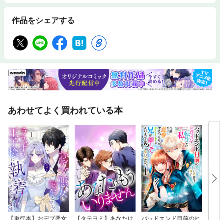
作品をシェアする
あわせてよく買われている本
【単行本】おデブ悪女
【タテヨミ】あなたは
バッドエンド目前のヒ
【タ