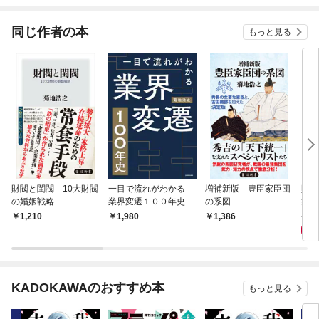
てく
OMI
同じ作者の本
もっと見る
財閥と閨閥 10大財閥
一目で流れがわかる
増補新版 豊臣家臣団
財閥
の婚姻戦略
業界変遷１００年史
の系図
井・
ート
1,
1,210
1,980
1,386
KADOKAWAのおすすめ本
もっと見る