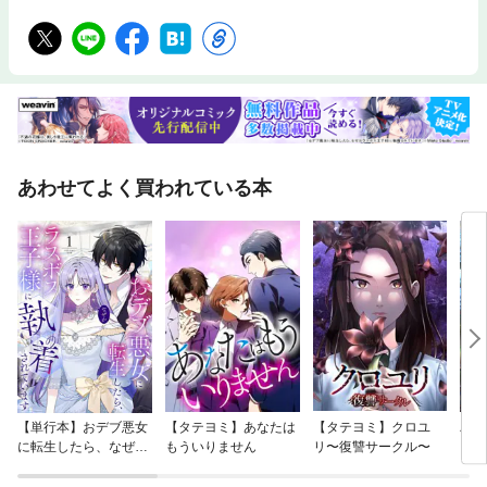
節 渋沢栄一の子どもたち 第三節 栄一の後継者・渋沢敬三おわりに
あわせてよく買われている本
【単行本】おデブ悪女
【タテヨミ】あなたは
【タテヨミ】クロユ
バッ
に転生したら、なぜか
もういりません
リ〜復讐サークル〜
ロイ
ラスボス王子様に執着
今世
されています
りが