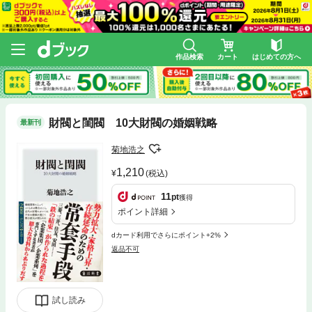
作品検索
カート
はじめての方へ
財閥と閨閥 10大財閥の婚姻戦略
最新刊
菊地浩之
1,210
(税込)
11
pt
獲得
ポイント詳細
dカード利用でさらにポイント+2%
返品不可
試し読み