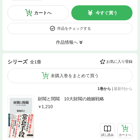
カートへ
今すぐ買う
作品をチェックする
作品情報へ
シリーズ
全1冊
お気に入り登録
未購入巻をまとめて買う
1巻から
|
最新刊から
財閥と閨閥 10大財閥の婚姻戦略
1,210
試し読み
カートへ