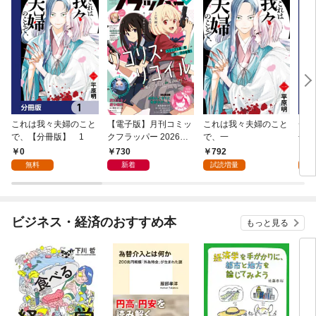
これは我々夫婦のこと
【電子版】月刊コミッ
これは我々夫婦のこと
チェ
で、【分冊版】 1
クフラッパー 2026年9
で、一
冊版
月号
0
730
792
0
無料
新着
試読増量
ビジネス・経済のおすすめ本
もっと見る