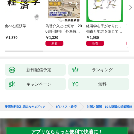
食べる経済学
為替介入とは何か 20
経済学を手がかりに，
研究
0兆円規模「外為特
都市と地方を論じてみ
会」が生まれた謎
よう
1,320
1,980
5,
1,870
新着
新着
新刊配信予定
ランキング
キャンペーン
無料
漫画無料試し読みならdブック
ビジネス・経済
財閥と閨閥 10大財閥の婚姻戦略
アプリならもっと便利で快適に！