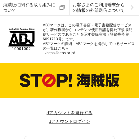
海賊版に関する取り組みに
お客さまのご利用端末から
ついて
の情報の外部送信について
ABJマークは、この電子書店・電子書籍配信サービス
が、著作権者からコンテンツ使用許諾を得た正規版配
信サービスであることを示す登録商標（登録番号 第
6091713号）です。
ABJマークの詳細、ABJマークを掲示しているサービス
の一覧はこちら
→
https://aebs.or.jp/
dアカウントを発行する
dアカウントログイン