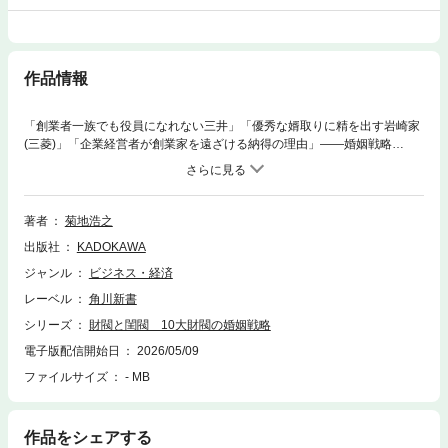
作品情報
「創業者一族でも役員になれない三井」「優秀な婿取りに精を出す岩崎家
(三菱)」「企業経営者が創業家を遠ざける納得の理由」――婚姻戦略
と“家”同士の相克を通して10大財閥の誕生と勢力拡大の過程が見えてく
る。家系図から浮かび上がる日本の近代財閥史。【目次】はじめに第一
章 貴族化する三井家 第一節 江戸時代以来の富商 第二節 三井総領
家の婚姻戦略 第三節 総領家以外の婚姻の概観 第四節 戦後の三井家
著者
菊地浩之
第二章 優秀な婿取りに精出す岩崎家 第一節 岩崎弥太郎とその親族
出版社
KADOKAWA
第二節 弥太郎の子どもたち 第三節 弥之助の子どもたち 第四節 戦
後の岩崎家第三章 名門公家が婿入りした住友家 第一節 住友家の先
ジャンル
ビジネス・経済
祖 第二節 財閥期の住友家 第三節 戦後の住友家第四章 三井をまね
レーベル
角川新書
て同じ末路を迎える安田家 第一節 初代・安田善次郎 第二節 初代・
安田善次郎の子どもたち 第三節 三代目・安田一と安田家の戦後第五
シリーズ
財閥と閨閥 10大財閥の婚姻戦略
章 戦後に華麗な閨閥を形成した浅野家第六章 旧主の嫁取りで評判が悪
電子版配信開始日
2026/05/09
かった大倉家第七章 男児に恵まれず、跡継ぎに恵まれた古河家第八章
ファイルサイズ
- MB
閨閥では他財閥に見劣りする野村家第九章 名門に生まれた創業者・鮎川
家 第一節 日産コンツェルン 第二節 鮎川家の華麗なる閨閥 第三
節 創業者一族・鮎川家第一〇章 独身主義の財閥当主が率いる中島家第
一一章 企業も子どもも沢山つくった渋沢家 第一節 渋沢栄一 第二
作品をシェアする