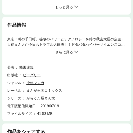
もっと見る
作品情報
東京下町の千田町。秘蔵のパワーとテクノロジーを持つ我楽太屋の店主・
大福まん太が今日もトラブル大解決！？ドタバタハイパーサイエンスコメ
ディー！！
著者
能田達規
出版社
ビーグリー
ジャンル
少年マンガ
レーベル
まんが王国コミックス
シリーズ
がらくた屋まん太
電子版配信開始日
2019/07/19
ファイルサイズ
41.53 MB
作品をシェアする