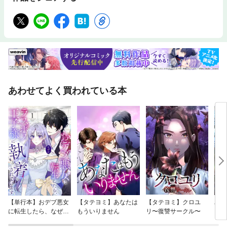
あわせてよく買われている本
【単行本】おデブ悪女
【タテヨミ】あなたは
【タテヨミ】クロユ
バッ
に転生したら、なぜか
もういりません
リ〜復讐サークル〜
ロイ
ラスボス王子様に執着
今世