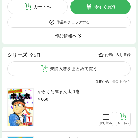
カートへ
今すぐ買う
作品をチェックする
作品情報へ
シリーズ
全5冊
お気に入り登録
未購入巻をまとめて買う
1巻から
|
最新刊から
がらくた屋まん太 1巻
660
試し読み
カートへ