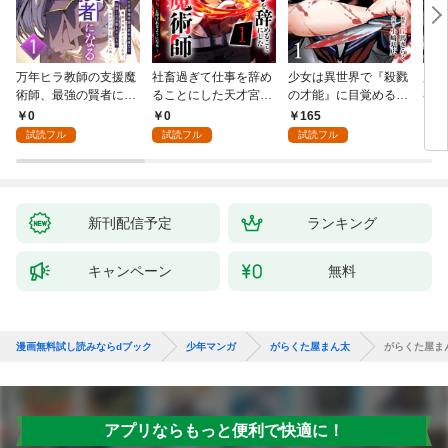
万年ヒラ教師の支援魔
社畜過ぎて仕事を辞め
少女は異世界で『殺戮
魔王
術師、最強の賢者にな
ることにした天才宮廷
の才能』に目覚める
者パ
る～不人気の支援魔術
魔術師～辺境の地でス
(話売り) #1
やっ
0
0
165
2
師は給料泥棒だと魔術
ローライフを夢見る
試読フル
試読フル
試読フル
大学をクビになった
が、不届き者を倒して
が、出世した元教え子
いたら『最果ての魔
たちのおかげで何も困
女』と呼ばれるように
らない件～ 第1話
なる～ 第1話
新刊配信予定
ランキング
キャンペーン
無料
漫画無料試し読みならdブック
少年マンガ
がらくた屋まん太
がらくた屋まん
アプリならもっと便利で快適に！