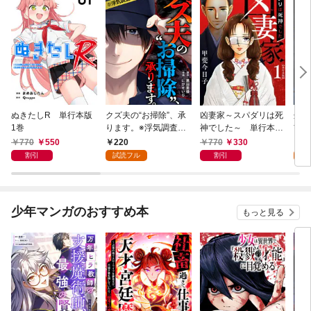
ぬきたしR 単行本版
クズ夫の“お掃除”、承
凶妻家～スパダリは死
処刑
1巻
ります。※浮気調査、
神でした～ 単行本版
讐カ
無料サービス付き 1巻
1巻
～ 
770
550
220
770
330
2
割引
試読フル
割引
試
少年マンガのおすすめ本
もっと見る