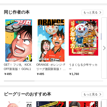
されています
りが
てく
OMI
同じ作者の本
もっと見る
GET！ フジ丸 KICK
ORANGE -オレンジ- F
うまくなる少年サッカ
おま
OFF新装版！ GOAL1
リーグ激闘新装版！ 第
ー
店(1
１巻
495
495
1,760
8
ビーグリーのおすすめ本
もっと見る