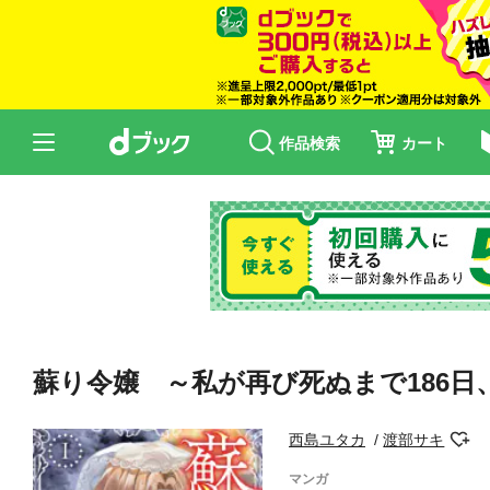
作品検索
カート
蘇り令嬢 ～私が再び死ぬまで186日
西島ユタカ
渡部サキ
マンガ