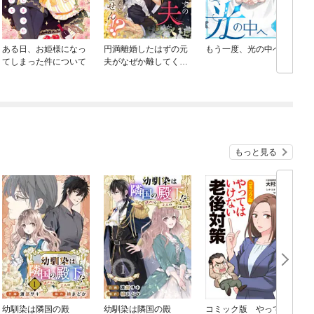
ある日、お姫様になっ
円満離婚したはずの元
もう一度、光の中へ
てしまった件について
夫がなぜか離してくれ
ません！？
もっと見る
幼馴染は隣国の殿
幼馴染は隣国の殿
コミック版 やっては