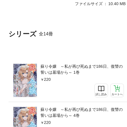
ファイルサイズ
10.40 MB
シリーズ
全14冊
蘇り令嬢 ～私が再び死ぬまで186日、復讐の
誓いは墓場から～ 1巻
220
試し読み
カートへ
蘇り令嬢 ～私が再び死ぬまで186日、復讐の
誓いは墓場から～ 4巻
220