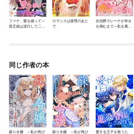
ファナ、愛を綴って～
ロマンスは復讐のあと
女伯爵マレーナが幸せ
貧乏娘は逆行して二百
で
を掴むまで～私を裏切
年前に実在した悪女と
った方たちにはすみや
なったので、王妃目指
かに復讐させていただ
して歴史を変えたい～
きます～
同じ作者の本
蘇り令嬢 ～私が再び
蘇り令嬢 ～私が再び
愛する王子を救うた