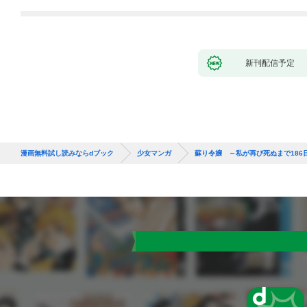
りません！～１
新刊配信予定
漫画無料試し読みならdブック
少女マンガ
蘇り令嬢 ～私が再び死ぬまで186