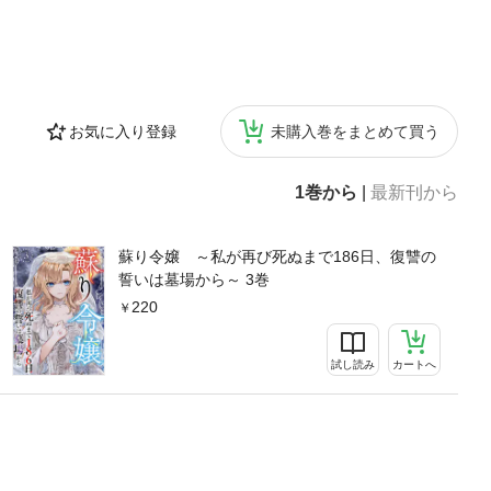
お気に入り登録
未購入巻をまとめて買う
1巻から
|
最新刊から
蘇り令嬢 ～私が再び死ぬまで186日、復讐の
誓いは墓場から～ 3巻
220
試し読み
カートへ