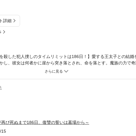
ト詳細
%
を殺した犯人捜しのタイムリミットは186日！】愛する王太子との結婚
かし、彼女は何者かに崖から突き落とされ、命を落とす。魔族の力で奇
本心が3回だけ読める力」と「186日間」というタイムリミット。期限
は朽ち果ててしまう。愛と裏切りが交錯する宮殿で、オリビアは犯人を
キ
再び死ぬまで186日、復讐の誓いは墓場から～
/15