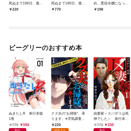
死ぬまで186日、復讐
死ぬまで186日、復讐
め、悪役令嬢になって
の誓いは墓場から～ 1
の誓いは墓場から～
みせます！
220
770
198
巻
単行本版 1巻
ビーグリーのおすすめ本
ぬきたしR 単行本版
クズ夫の“お掃除”、承
凶妻家～スパダリは死
1巻
ります。※浮気調査、
神でした～ 単行本版
無料サービス付き 1巻
1巻
770
550
220
770
330
割引
試読フル
割引