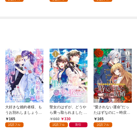
大好きな婚約者様、も
聖女のはずが、どうや
“愛されない運命”だっ
うお別れしましょう。
ら乗っ取られました 1
たはずなのに～時戻り
１
巻
王妃の二度目の結婚～
165
660
330
165
１
試読フル
試読フル
割引
試読フル