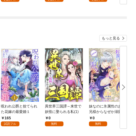
もっと見る
呪われ公爵と捨てられ
異世界三国譚～来世で
妹なのに氷属性のお義
た花嫁の最愛婚１
妖怪に娶られる私(1)
兄様からなぜか溺愛さ
れています【第1話】
165
0
0
（エンジェライトコミ
試読フル
無料
無料
ックス）