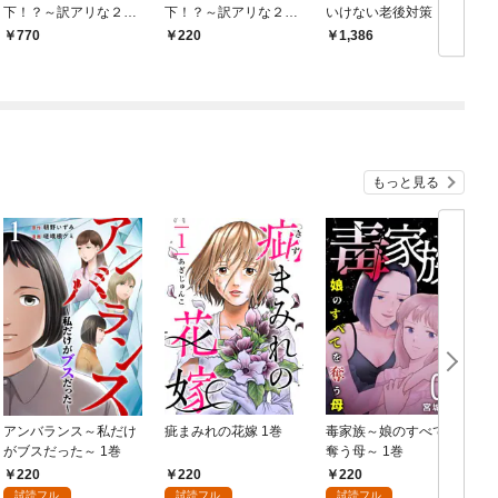
下！？～訳アリな２人
下！？～訳アリな２人
いけない老後対策
0
の王都事件簿～ 単行
の王都事件簿～ 1巻
770
220
1,386
本版 1巻
もっと見る
アンバランス～私だけ
疵まみれの花嫁 1巻
毒家族～娘のすべてを
がブスだった～ 1巻
奪う母～ 1巻
220
220
220
試読フル
試読フル
試読フル