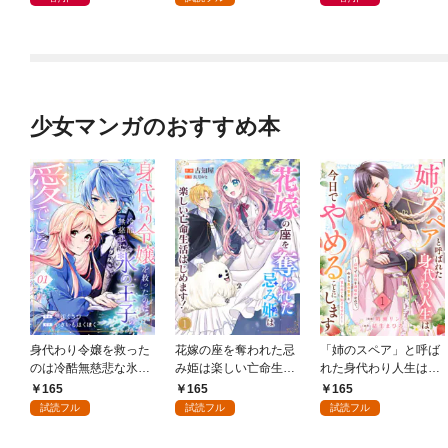
少女マンガのおすすめ本
身代わり令嬢を救った
花嫁の座を奪われた忌
「姉のスペア」と呼ば
のは冷酷無慈悲な氷の
み姫は楽しい亡命生活
れた身代わり人生は、
王子の愛でした１
はじめます！１
今日でやめることにし
165
165
165
ます～辺境で自由を満
試読フル
試読フル
試読フル
喫中なので、今さら真
の聖女と言われても知