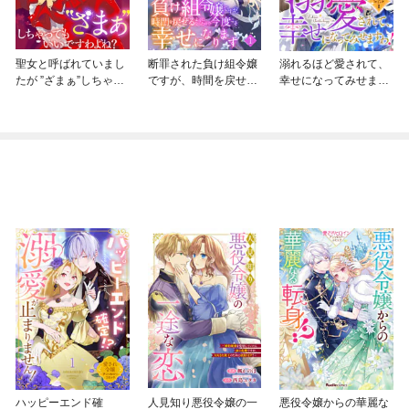
聖女と呼ばれていまし
断罪された負け組令嬢
溺れるほど愛されて、
たが ”ざまぁ”しちゃっ
ですが、時間を戻せる
幸せになってみせます
てもいいですわよね？
ようになったので今度
わ！アンソロジーコミ
こそ幸せになります
ック
【単話】
ハッピーエンド確
人見知り悪役令嬢の一
悪役令嬢からの華麗な