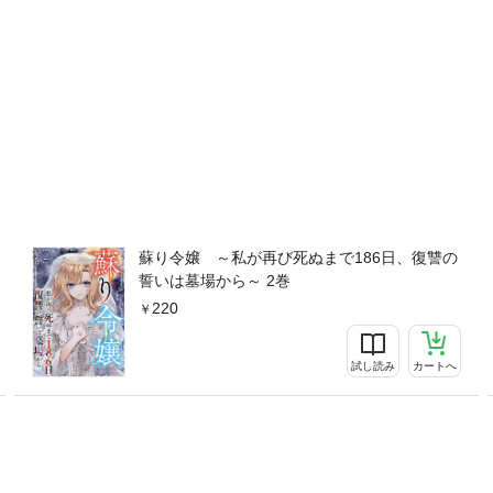
蘇り令嬢 ～私が再び死ぬまで186日、復讐の
誓いは墓場から～ 2巻
220
試し読み
カートへ