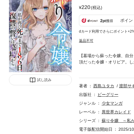
220
(税込)
ポイン
2
pt
獲得
dカード利用でさらにポイント+2
返品不可
【墓場から蘇った令嬢、自分
頂だった令嬢・オリビア。し
女に与えられたのは、「人の
犯人を見つけなければ、彼女
試し読み
できるのか…!?
著者
西島ユタカ
渡部サ
出版社
ビーグリー
ジャンル
少女マンガ
レーベル
異世界カレイド
シリーズ
蘇り令嬢 ～私が
電子版配信開始日
2025/10