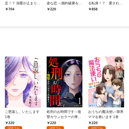
定！？ 溺愛が止まりま
途な恋 ～婚約破棄を覚
る転身！？ 愛されヒ
せん！ 愛され令嬢アン
悟していたら命の危機
ロインアンソロジーコ
704
220
858
ソロジーコミック
ですが、大好きな殿下
ミック
（１）
のために頑張ります！
～
ご恩返し、いたします
処刑のお時間です～復
おうちの魔法使い 限界
1巻
讐カウンセラーの導き
ママを救います 1巻
～ 1巻
220
220
220
試読フル
試読フル
試読フル