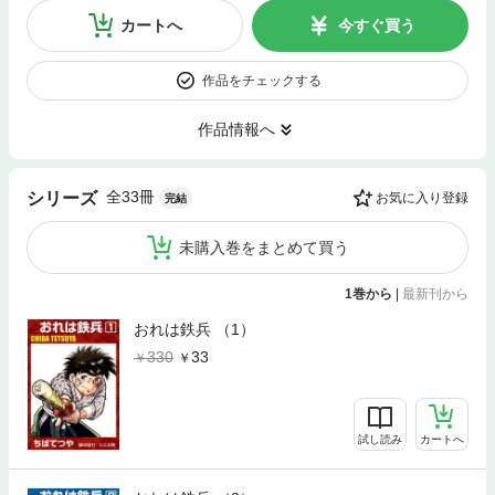
カートへ
今すぐ買う
作品をチェックする
作品情報へ
全33冊
シリーズ
お気に入り登録
完結
未購入巻をまとめて買う
1巻から
|
最新刊から
おれは鉄兵 （1）
330
33
試し読み
カートへ