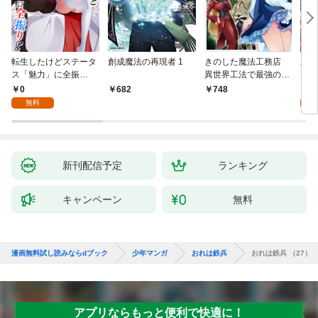
転生したけどステータ
創成魔法の再現者 1
きのした魔法工務店
王位
ス「魅力」に全振
異世界工法で最強の家
兆候
り！？(1)
づくりを（コミック）
入れ
0
0
682
748
１
る。
無料
新刊配信予定
ランキング
キャンペーン
無料
漫画無料試し読みならdブック
少年マンガ
おれは鉄兵
おれは鉄兵 （27）
アプリならもっと便利で快適に！