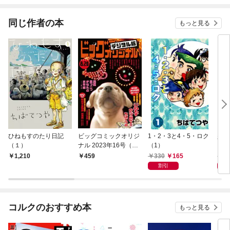
同じ作者の本
もっと見る
ひねもすのたり日記
ビッグコミックオリジ
1・2・3と4・5・ロク
少年
（１）
ナル 2023年16号（20
（1）
（1
23年8月4日発売)
330
165
3
1,210
459
割引
コルクのおすすめ本
もっと見る