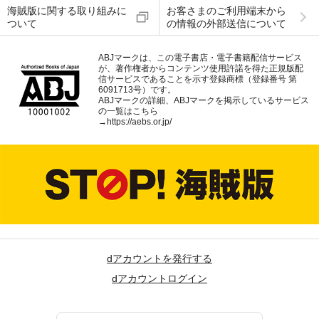
海賊版に関する取り組みに
お客さまのご利用端末から
ついて
の情報の外部送信について
ABJマークは、この電子書店・電子書籍配信サービス
が、著作権者からコンテンツ使用許諾を得た正規版配
信サービスであることを示す登録商標（登録番号 第
6091713号）です。
ABJマークの詳細、ABJマークを掲示しているサービス
の一覧はこちら
→
https://aebs.or.jp/
dアカウントを発行する
dアカウントログイン