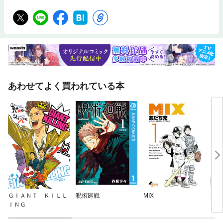
あわせてよく買われている本
ＧＩＡＮＴ ＫＩＬＬ
呪術廻戦
MIX
白衣
ＩＮＧ