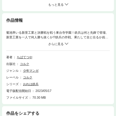
もっと見る
作品情報
菊池率いる新里工業と決勝戦を戦う東台寺学園！鉄兵は何と先鋒で登場、
新里工業を一人で何人勝ち抜くか!?鉄兵の作戦、果たして吉と出るか凶と
出るか！
著者
ちばてつや
出版社
コルク
ジャンル
少年マンガ
レーベル
コルク
シリーズ
おれは鉄兵
電子版配信開始日
2023/05/17
ファイルサイズ
70.30 MB
作品をシェアする