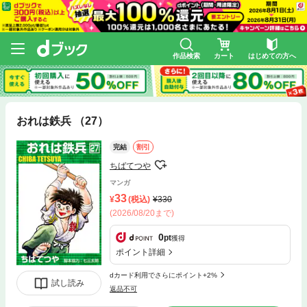
作品検索
カート
はじめての方へ
おれは鉄兵 （27）
完結
割引
ちばてつや
マンガ
33
(税込)
330
(2026/08/20まで)
0
pt
獲得
ポイント詳細
dカード利用でさらにポイント+2%
試し読み
返品不可