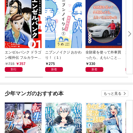
エンゼルバンク ドラゴ
ニブンノイクジ おかわ
全財産を使って外車買
姉の
ン桜外伝 フルカラー版
り！（１）
ったら、えらいことに
（１）
なった
715
357
275
330
1,
割引
新着
新着
少年マンガのおすすめ本
もっと見る