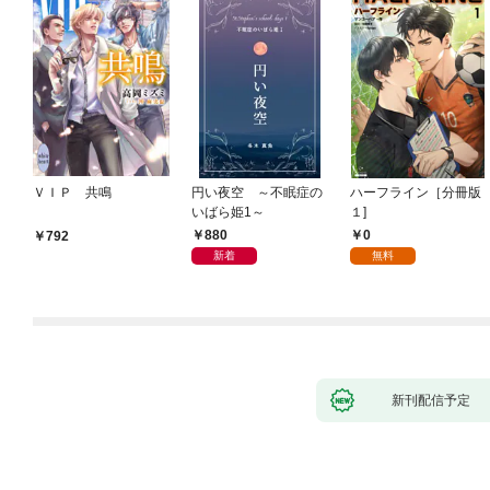
ＶＩＰ 共鳴
円い夜空 ～不眠症の
ハーフライン［分冊版
いばら姫1～
１]
880
0
792
新着
無料
新刊配信予定