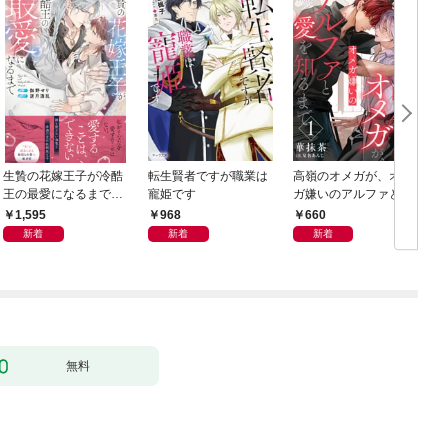
生贄の花嫁王子が冷酷
転生賢者ですが職業は
高嶺のオメガが、オメ
王の最愛になるまで
寵姫です
ガ嫌いのアルファと愛
【イラスト付き】【単
を知るまで1
1,595
968
660
行本書き下ろしSS付
新着
新着
新着
き】
無料