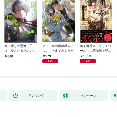
死に戻りの悪魔王子
アイドルの再就職先に
落丁魔導書（グリモワ
は、愛されるための実
ついて考えてみようか
ール）に恋物語を記す
験をはじめることにし
には【イラスト付き】
979
1,859
660
た。（１）
【単行本書き下ろしSS
新着
新着
付き】
ランキング
キャンペーン