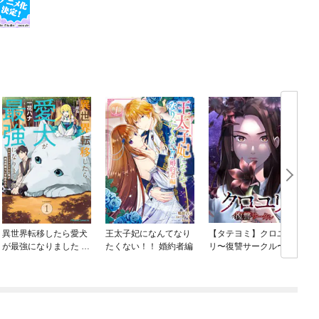
異世界転移したら愛犬
王太子妃になんてなり
【タテヨミ】クロユ
が最強になりました ～
たくない！！ 婚約者編
リ〜復讐サークル〜
喚
シルバーフェンリルと
俺が異世界暮らしを始
めたら～ THE COMIC