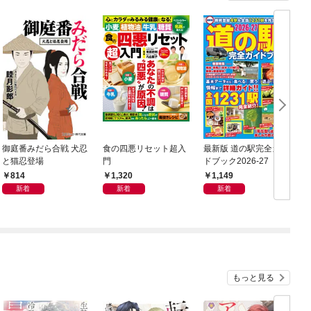
御庭番みだら合戦 犬忍
食の四悪リセット超入
最新版 道の駅完全ガイ
B
と猫忍登場
門
ドブック2026-27
814
1,320
1,149
新着
新着
新着
もっと見る