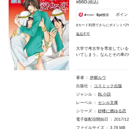
660
(税込)
ポイン
6
pt
獲得
dカード利用でさらにポイント+2
返品不可
大学で考古学を専攻している
いてしまう。なんとその車の
った。数日後、届けられたの
れない佳利夢は招待を受ける
著者
伊郷ルウ
出版社
コスミック出版
ジャンル
BL小説
レーベル
セシル文庫
シリーズ
砂楼に燃ゆる恋
電子版配信開始日
2017/12
ファイルサイズ
3.78 MB