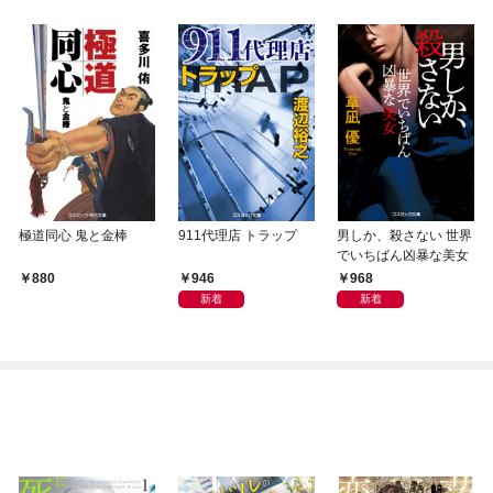
極道同心 鬼と金棒
911代理店 トラップ
男しか、殺さない 世界
でいちばん凶暴な美女
946
968
880
新着
新着