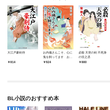
大江戸豪剣侍
お内儀さんこそ、心に
必殺 天突の剣 不死身
鬼を飼ってます おけ
の弦之丞
いの戯作手帖
814
924
880
BL小説のおすすめ本