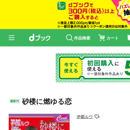
作品検索
カート
砂楼に燃ゆる恋
最新刊
伊郷ルウ