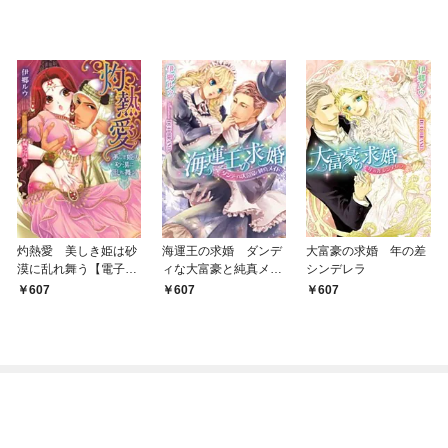
灼熱愛 美しき姫は砂
海運王の求婚 ダンデ
大富豪の求婚 年の差
漠に乱れ舞う【電子書
ィな大富豪と純真メイ
シンデレラ
籍限定版】
ド
607
607
607