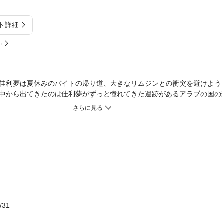
ト詳細
%
佳利夢は夏休みのバイトの帰り道、大きなリムジンとの衝突を避けよう
中から出てきたのは佳利夢がずっと憧れてきた遺跡があるアラブの国の
は彼の国への招待状でーー。強引な誘いに戸惑うものの、わくわくする
ことにするが!?
/31