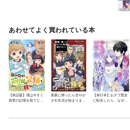
あわせてよく買われている本
【単話版】僕は今すぐ
実家に帰ったら甘やか
【単行本】おデブ悪女
前世の記憶を捨てた
され生活が始まりまし
に転生したら、なぜか
い。～憧れの田舎は人
た
ラスボス王子様に執着
外魔境でした～@COM
されています
IC