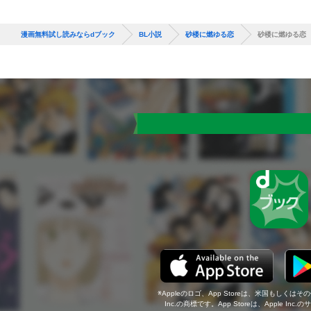
漫画無料試し読みならdブック
BL小説
砂楼に燃ゆる恋
砂楼に燃ゆる恋
Appleのロゴ、App Storeは、米国もしくはそ
Inc.の商標です。App Storeは、Apple In