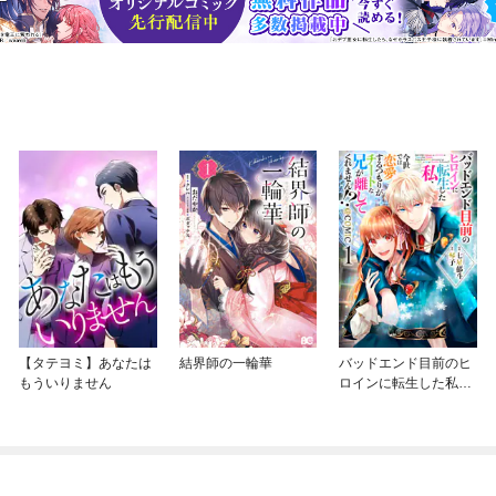
【タテヨミ】あなたは
結界師の一輪華
バッドエンド目前のヒ
もういりません
ロインに転生した私、
今世では恋愛するつも
りがチートな兄が離し
てくれません！？@C
OMIC