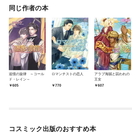
同じ作者の本
追憶の旋律 ～コール
ロマンチストの恋人
アラブ海賊と囚われの
ド・レイン～
王女
605
770
607
コスミック出版のおすすめ本