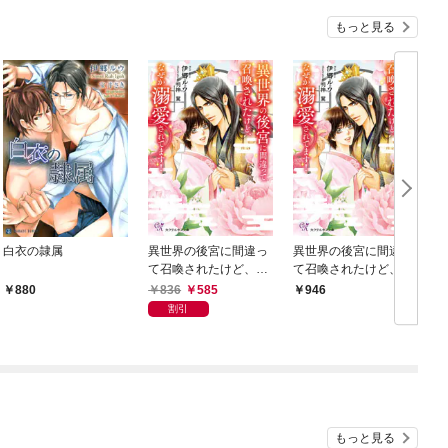
もっと見る
白衣の隷属
異世界の後宮に間違っ
異世界の後宮に間違っ
て召喚されたけど、な
て召喚されたけど、な
ぜか溺愛されてます！
ぜか溺愛されてます！
836
585
880
946
【SS付】【イラスト
【SS付】【イラスト
割引
付】
付】【電子限定著者直
筆サイン＆コメント入
り】
もっと見る