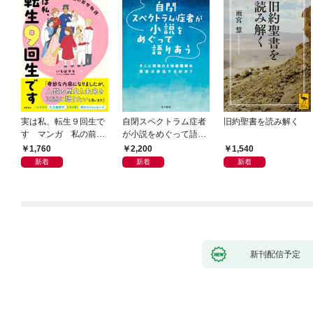
実は私、転生９回生で
自閉スペクトラム症者
旧約聖書を読み解く
す マンガ 私の前世
が小説をめぐって語り
物語
あう
1,760
2,200
1,540
新着
新着
新着
新刊配信予定