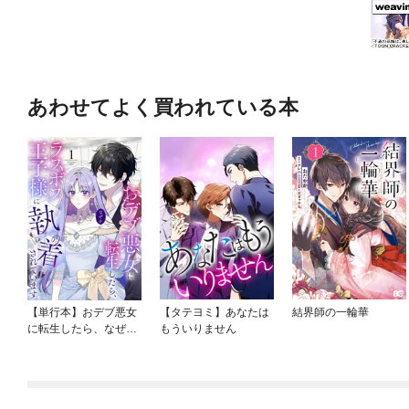
あわせてよく買われている本
【単行本】おデブ悪女
【タテヨミ】あなたは
結界師の一輪華
に転生したら、なぜか
もういりません
ラスボス王子様に執着
されています