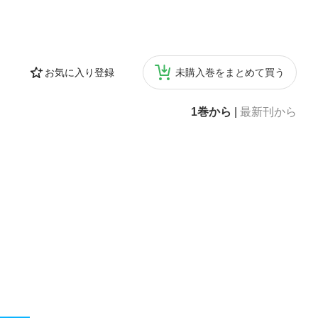
学習の友人として
にとらわれすぎ
できるようにな
お気に入り登録
未購入巻をまとめて買う
1巻から
|
最新刊から