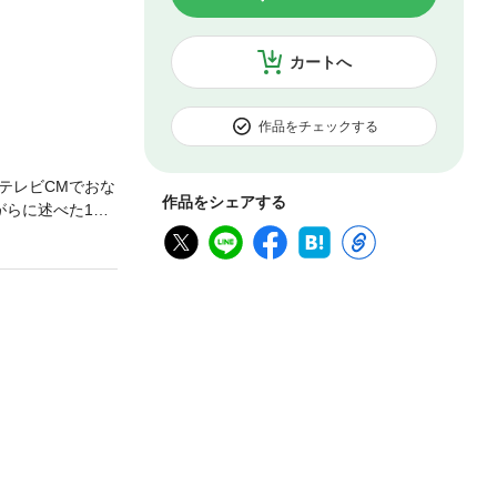
カートへ
作品をチェックする
テレビCMでおな
作品をシェアする
らに述べた1冊!
試合格、TOEIC
スのため、日常会
英語の学習方法
英語の勉強の3原
く・話す」の4分
に対応する英語で
の効果をねらっ
続けることです。
成功させる名
をつくることが
ング・リーディン
ません。最初から