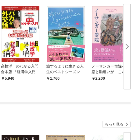
髙橋洋一のわかる入門
旅するように生きる人
ノーサンガー僧院――
合本版 「経済学入門」
生のベストシーズンの
恋と勘違いが、こんな
「地政学入門」「バカ
見つけ方――人生を動
にも愛おしい
5,940
1,760
2,200
な外交論」「ピケティ
かす「旅」×「実現
入門」
力」
もっと見る