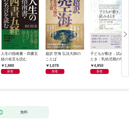
人生の指南書・四書五
超訳 空海 弘法大師の
子どもが動き，試みる
経の名言を読む
ことば
とき：乳幼児期の学び
におけるドゥルーズ／
1,980
1,078
4,950
ガタリ論
新着
新着
新着
無料