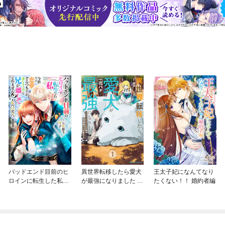
バッドエンド目前のヒ
異世界転移したら愛犬
王太子妃になんてなり
ロインに転生した私、
が最強になりました ～
たくない！！ 婚約者編
今世では恋愛するつも
シルバーフェンリルと
りがチートな兄が離し
俺が異世界暮らしを始
てくれません！？@C
めたら～ THE COMIC
OMIC