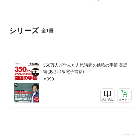
順番に読んでもいいし、興味
活用してください。英語学習
ず、現在の自分のレベルの英
ります。英語なんて言葉なん
シリーズ
全1冊
350万人が学んだ人気講師の勉強の手帳 英語
編(あさ出版電子書籍)
990
試し読み
カートへ