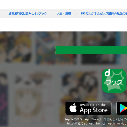
漫画無料試し読みならdブック
人文・思想
350万人が学んだ人気講師の勉強の手
Appleのロゴ、App Storeは、米国もしくはそ
Inc.の商標です。App Storeは、Apple In