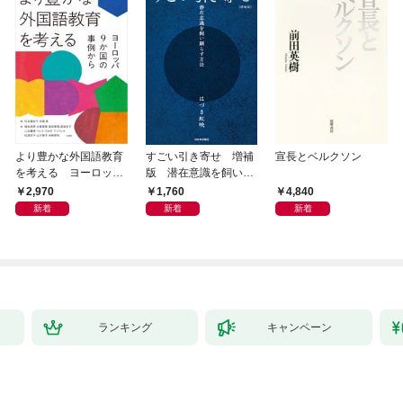
より豊かな外国語教育
すごい引き寄せ 増補
宣長とベルクソン
を考える ヨーロッパ
版 潜在意識を飼い馴
9か国の事例から
らす方法
2,970
1,760
4,840
新着
新着
新着
ランキング
キャンペーン