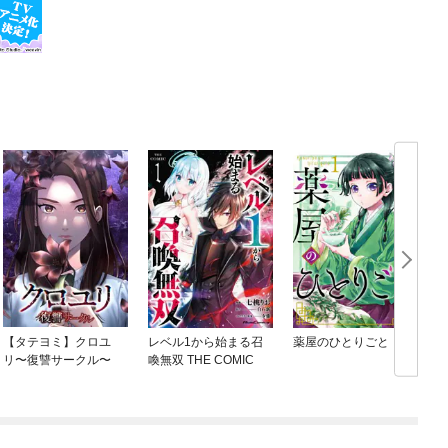
【タテヨミ】クロユ
レベル1から始まる召
薬屋のひとりごと
リ〜復讐サークル〜
喚無双 THE COMIC