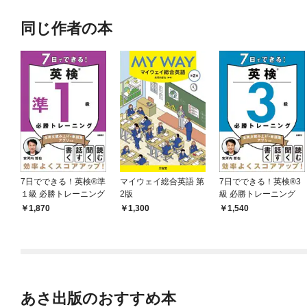
同じ作者の本
7日でできる！英検®準
マイウェイ総合英語 第
7日でできる！英検®3
１級 必勝トレーニング
2版
級 必勝トレーニング
1,870
1,300
1,540
あさ出版のおすすめ本