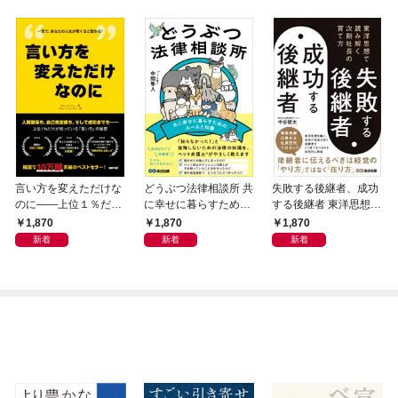
言い方を変えただけな
どうぶつ法律相談所 共
失敗する後継者、成功
のに――上位１％だけ
に幸せに暮らすための
する後継者 東洋思想で
が知っている「言い
ルールと知識
読み解く次期社長の育
1,870
1,870
1,870
方」の秘密
て方
新着
新着
新着