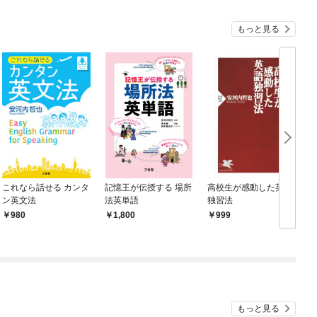
もっと見る
これなら話せる カンタ
記憶王が伝授する 場所
高校生が感動した英語
ン英文法
法英単語
独習法
980
1,800
999
もっと見る