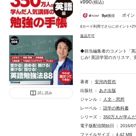
990
(税込)
ポイン
9
pt
獲得
dカード利用でさらにポイント+2
返品不可
◆担当編集者のコメント「英
じみ! 英語学習のカリスマ
受かる! 読める! 聞ける! 
スコアアップ、プレゼン……
話のため、昇進・昇格のため
著者
安河内哲也
を知ること? 英語の学習を
則と言っても過言ではありま
出版社
あさ出版
試し読み
野に関するアドバイスを合計
ジャンル
人文・思想
も書かれています。すなわち
レーベル
語学の教科書
たのが、この『勉強の手帳 
この本の中には、私の言葉だ
シリーズ
350万人が学ん
言」も盛り込まれています。
電子版配信開始日
2016/07
できるでしょう。他にも今や
グテスト/スピーキング・ラ
ファイルサイズ
4.42 MB