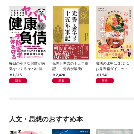
毎日の小さな習慣が病
光秀と秀吉の十五年軍
魔法の比率は３:２:１
気をつくる ヤバい健康
記――秀吉が最後に対
お弁当箱ダイエット―
負債
峙したのは、明智光秀
―毎日楽しく食べて痩
1,815
2,420
1,540
の「原像」だった
せる１１６レシピ
新着
新着
新着
人文・思想のおすすめ本