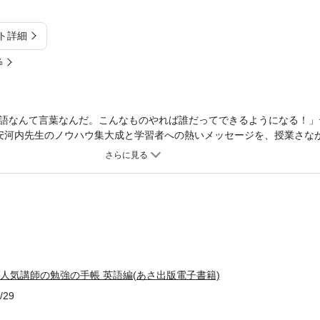
ト詳細
%
語なんて言葉なんだ。こんなものやれば誰だってできるようになる！」
、安河内先生のノウハウ集大成と学習者への熱いメッセージを、授業さなが
書ける! 話せる! 英語勉強法88を紹介。ビジネス、昇進・昇格、日常会話、入
実力アップのための1冊です!◆著者のコメント試験合格のため、ビジネ
――どのような目的であれ、英語学習を成功させるためには、? 正しい
継続すること? 毎日の英語学習を楽しく行うことが重要です。これらは、
せん。本書では、みなさんの英語学習において重要な「読む・聞く・書
88個紹介しています。アドバイスはすべて、日本語だけでなく、それ
、「英語の学習法を学びながら、英語の勉強もできる」という一石二鳥
英語編』です。学習を継続するのに大切なのはモチベーションを維持し
けでなく、英語の達人やさまざまな分野で活躍した人が語った「継続を
だ人気講師の勉強の手帳 英語編(あさ出版電子書籍)
これらの言葉を目と耳から吸収することによって、英語学習のマインド
/29
英語学習の効果測定として避けることができないTOEICテスト(リスニ
イティングテスト)の対策もまとめました。どこから読み始めてもかまい