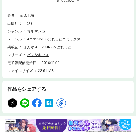
に…。商店街「ぷらもーる桃屋敷」を舞台に、同い年の隣のケーキ屋「ア
リス・ドール」の看板娘・品川亜梨子(しながわ・ありす)や和菓子屋チェ
ーン鶴屋浪漫堂の看板娘・葛生理子(くずき・りこ)、「メルベイユ」店長
著者
華原七海
の新方みのり(あらかた・みのり)を巻き込んで展開するドタバタ恋愛スト
出版社
一迅社
ーリー。
ジャンル
青年マンガ
レーベル
4コマKINGSぱれっとコミックス
掲載誌
まんが 4コマKINGS ぱれっと
シリーズ
パンなキッス
電子版配信開始日
2016/11/11
ファイルサイズ
22.61 MB
作品をシェアする