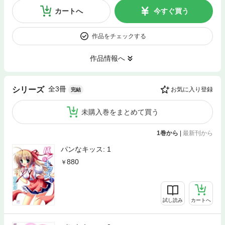
カートへ
今すぐ買う
作品をチェックする
作品情報へ
全3冊
シリーズ
お気に入り登録
完結
未購入巻をまとめて買う
1巻から
|
最新刊から
パンなキッス: 1
880
試し読み
カートへ