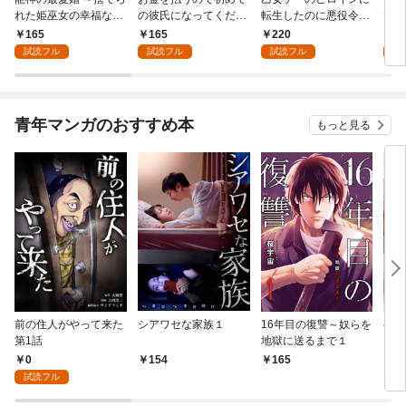
れた姫巫女の幸福な嫁
の彼氏になってくださ
転生したのに悪役令嬢
た令
入り～: 1
い: 1
の弟（攻略対象外）に
者に
165
165
220
1
執着えっちされるんで
試読フル
試読フル
試読フル
試
すが！？: 1
青年マンガのおすすめ本
もっと見る
前の住人がやって来た
シアワセな家族１
16年目の復讐～奴らを
ベイ
第1話
地獄に送るまで１
エブ
版】
0
154
165
2
試読フル