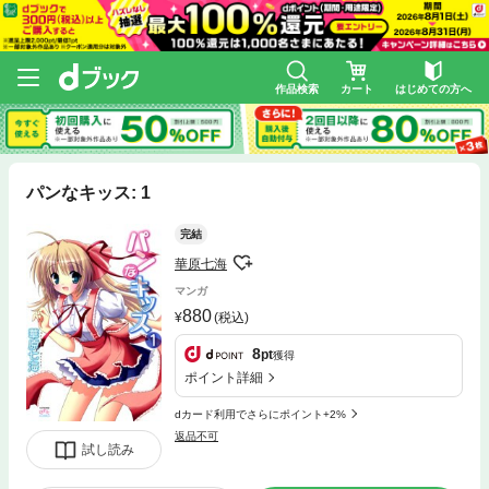
作品検索
カート
はじめての方へ
パンなキッス: 1
完結
華原七海
マンガ
880
(税込)
8
pt
獲得
ポイント詳細
dカード利用でさらにポイント+2%
返品不可
試し読み