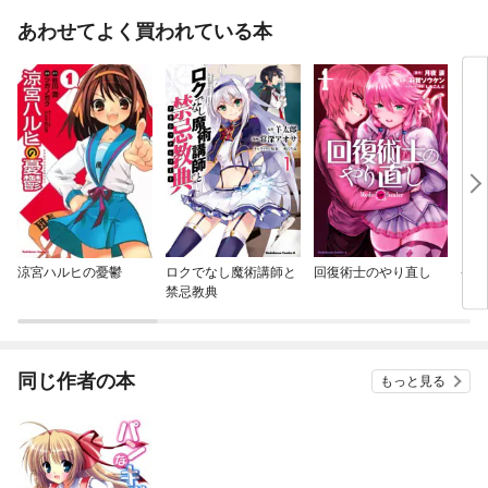
あわせてよく買われている本
涼宮ハルヒの憂鬱
ロクでなし魔術講師と
回復術士のやり直し
ケロ
禁忌教典
同じ作者の本
もっと見る