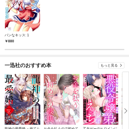
パンなキッス: 1
880
一迅社のおすすめ本
もっと見る
龍神の最愛婚 ～捨てら
お金を払うので初めて
乙女ゲーのヒロインに
こど