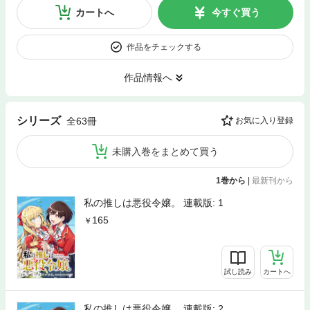
カートへ
今すぐ買う
作品をチェックする
作品情報へ
シリーズ
全63冊
お気に入り登録
未購入巻をまとめて買う
1巻から
|
最新刊から
私の推しは悪役令嬢。 連載版: 1
165
試し読み
カートへ
私の推しは悪役令嬢。 連載版: 2