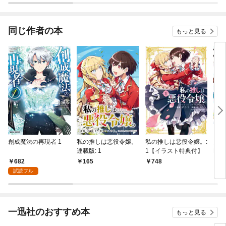
ます
同じ作者の本
もっと見る
創成魔法の再現者 1
私の推しは悪役令嬢。
私の推しは悪役令嬢。:
史上
連載版: 1
1【イラスト特典付】
Fラ
する
682
165
748
6
つの
試読フル
英雄
一迅社のおすすめ本
もっと見る