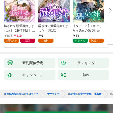
騙されて溺愛再婚しま
騙されて溺愛再婚しま
【タテヨミ】1.転生し
【タ
した！【単行本版】 1
した！ 第1話
たら悪女の妹でした
の私
巻
825
110
0
71
7
試読フル
割引
無料
タテヨミ
試読フル
タ
新刊配信予定
ランキング
キャンペーン
無料
漫画無料試し読みならdブック
女性マンガ
私の推しは悪役令嬢。 連載版
私