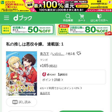
作品検索
カート
はじめての方へ
私の推しは悪役令嬢。 連載版: 1
青乃下
いのり。
他1名
マンガ
165
(税込)
1
pt
獲得
ポイント詳細
dカード利用でさらにポイント+2%
返品不可
試し読み