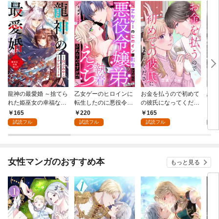
龍神の最愛婚 ～捨てら
乙女ゲーのヒロインに
お金を払うので初めて
恋を
れた姫巫女の幸福な嫁
転生したのに悪役令嬢
の彼氏になってくださ
スが
入り～: 1
の弟（攻略対象外）に
い: 1
溺愛
165
220
165
2
執着えっちされるんで
試読フル
試読フル
試読フル
試
すが！？: 1
女性マンガのおすすめ本
もっと見る