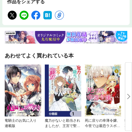
作品をシェアする
あわせてよく買われている本
竜騎士のお気に入り
魔力がないと勘当され
死に戻りの幸薄令嬢、
暗殺
連載版
ましたが、王宮で聖女
今世では最恐ラスボス
花鈴
はじめます【分冊版】
お義兄様に溺愛されて
い～