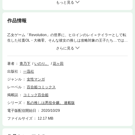
もっと見る
作品情報
乙女ゲーム「Revolution」の世界に、ヒロインのレイ＝テイラーとして転
生した社畜OL・大橋零。そんな彼女の推しは攻略対象の王子たち…ではな
く、悪役令嬢・クレア＝フランソワだった！ 「小説家になろう」で大人
気のガールズノベルをコミカライズ！ 推し一筋、激動のラブコメ・ファ
ンタジー開幕！ ※本作は月刊コミック百合姫2020年8月号に掲載された
ものです。漫画内の告知等は過去のものとなりますので、ご注意くださ
著者
青乃下
いのり。
花ヶ田
い。
出版社
一迅社
ジャンル
女性マンガ
レーベル
百合姫コミックス
掲載誌
コミック百合姫
シリーズ
私の推しは悪役令嬢。 連載版
電子版配信開始日
2020/10/29
ファイルサイズ
12.17 MB