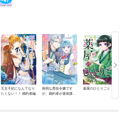
王太子妃になんてなり
病弱な悪役令嬢です
薬屋のひとりごと
たくない！！ 婚約者編
が、婚約者が過保護す
ぎて逃げ出したい(私た
ち犬猿の仲でしたよ
ね！？)