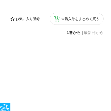
お気に入り登録
未購入巻をまとめて買う
1巻から
|
最新刊から