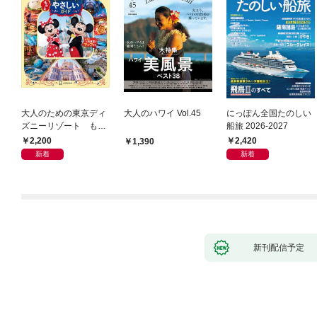
大人のための東京ディ
大人のハワイ Vol.45
にっぽん全国たのしい
ズニーリゾート もっ
船旅 2026-2027
とやさしいガイド
2,200
2,420
1,390
新着
新着
新刊配信予定