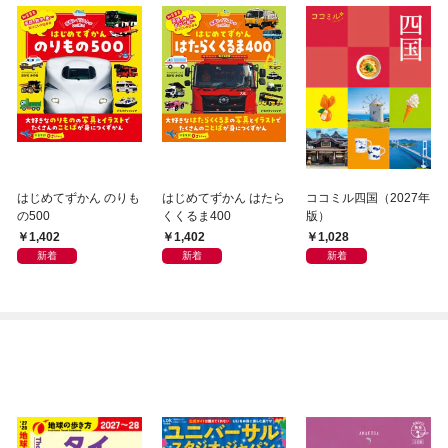
はじめてずかん のりも
はじめてずかん はたら
ココミル四国（2027年
の500
くくるま400
版）
1,402
1,402
1,028
新着
新着
新着