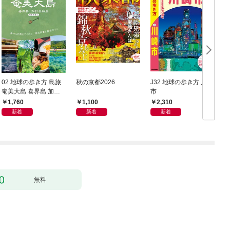
02 地球の歩き方 島旅
秋の京都2026
J32 地球の歩き方 川崎
奄美大島 喜界島 加計
市
豆
呂麻島(奄美群島1) 5訂
1,760
1,100
2,310
版
新着
新着
新着
無料