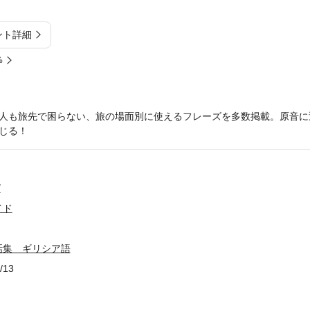
ント詳細
%
人も旅先で困らない、旅の場面別に使えるフレーズを多数掲載。原音に
じる！
グ
イド
話集 ギリシア語
/13