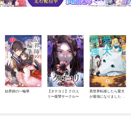
結界師の一輪華
【タテヨミ】クロユ
異世界転移したら愛犬
リ〜復讐サークル〜
が最強になりました ～
シルバーフェンリルと
俺が異世界暮らしを始
めたら～ THE COMIC