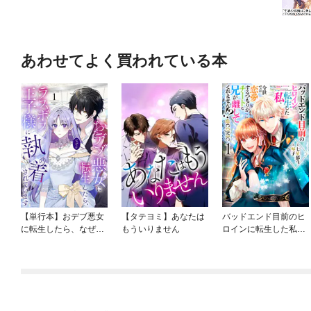
あわせてよく買われている本
【単行本】おデブ悪女
【タテヨミ】あなたは
バッドエンド目前のヒ
に転生したら、なぜか
もういりません
ロインに転生した私、
ラスボス王子様に執着
今世では恋愛するつも
されています
りがチートな兄が離し
てくれません！？@C
OMIC