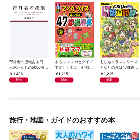
部外者の流儀ある日、
るるぶ マンガとクイズ
もしもクラスシリーズ
三木たかしの5000曲を
で楽しく学ぶ！47都道
となりの席は47都道府
託されたぼくは、いか
府県
県!?
1,496
1,215
1,215
にしてその価値を最大
新着
新着
新着
化したか
旅行・地図・ガイドのおすすめ本