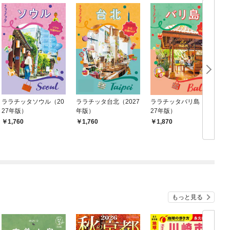
ララチッタソウル（20
ララチッタ台北（2027
ララチッタバリ島（20
27年版）
年版）
27年版）
（
1,760
1,760
1,870
もっと見る