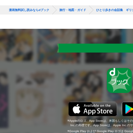
漫画無料試し読みならdブック
旅行・地図・ガイド
ひとり歩きの会話集 ギリ
Appleのロゴ、App Storeは、米国もしくはそ
Inc.の商標です。App Storeは、Apple In
Google Play および Google Play ロゴは Go