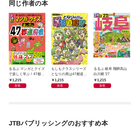
同じ作者の本
るるぶ マンガとクイズ
もしもクラスシリーズ
るるぶ 岐阜 飛騨高山
で楽しく学ぶ！47都道
となりの席は47都道府
白川郷 '27
府県
県!?
1,215
1,215
1,215
新着
新着
新着
JTBパブリッシングのおすすめ本