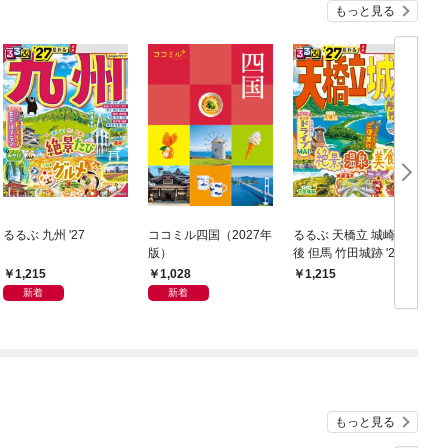
もっと見る
るるぶ 九州 '27
ココミル四国（2027年
るるぶ 天橋立 城崎 丹
版）
後 但馬 竹田城跡 '27
ン
1,215
1,028
1,215
新着
新着
もっと見る