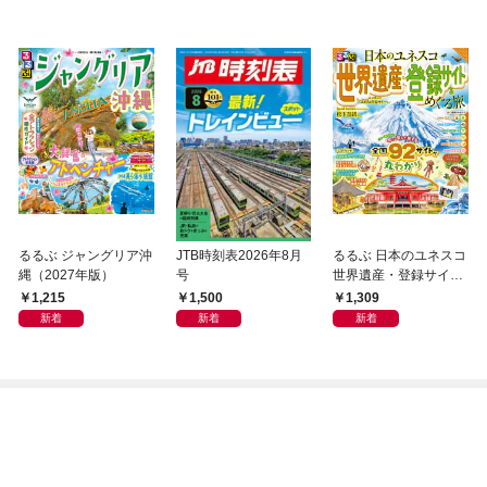
るるぶ ジャングリア沖
JTB時刻表2026年8月
るるぶ 日本のユネスコ
縄（2027年版）
号
世界遺産・登録サイト
をめぐる旅
1,215
1,500
1,309
新着
新着
新着