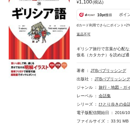
1,100
(税込)
ポイ
10
pt
獲得
dカード利用でさらにポイント+2
返品不可
ギリシア旅行で言葉が心配な
仮名（カタカナ）を読めば通
著者
JTBパブリッシング
出版社
JTBパブリッシン
ジャンル
旅行・地図・ガ
レーベル
会話集
シリーズ
ひとり歩きの会
電子版配信開始日
2016/10
ファイルサイズ
33.91 MB