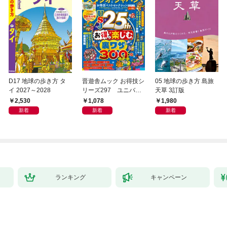
D17 地球の歩き方 タ
晋遊舎ムック お得技シ
05 地球の歩き方 島旅
イ 2027～2028
リーズ297 ユニバー
天草 3訂版
サル・スタジオ・ジャ
2,530
1,078
1,980
パンお得技ベストセレ
新着
新着
新着
クション 2026-27 mini
ランキング
キャンペーン