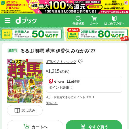
作品検索
カート
はじめての方へ
るるぶ 群馬 草津 伊香保 みなかみ'27
最新刊
JTBパブリッシング
1,215
(税込)
11
pt
獲得
ポイント詳細
dカード利用でさらにポイント+2%
返品不可
試し読み
カートへ
今すぐ買う