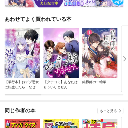
の電子書籍は2026年6月にJTBパブリッシングから発行された図書を画像
化したものです。電子書籍化にあたり、一部内容を変更している場合があ
ります
あわせてよく買われている本
【単行本】おデブ悪女
【タテヨミ】あなたは
結界師の一輪華
バッ
に転生したら、なぜか
もういりません
ロイ
ラスボス王子様に執着
今世
されています
りが
てく
OMI
同じ作者の本
もっと見る