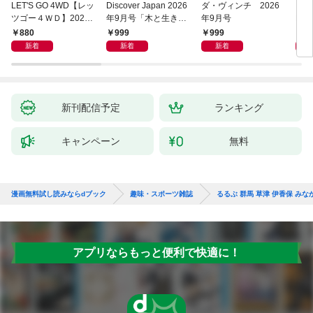
LET'S GO 4WD【レッ
Discover Japan 2026
ダ・ヴィンチ 2026
［音
ツゴー４ＷＤ】2026
年9月号「木と生きる
年9月号
ENG
年09月号
2026（表紙：古川琴
02
880
999
999
1,
音さん）」
新着
新着
新着
新刊配信予定
ランキング
キャンペーン
無料
漫画無料試し読みならdブック
趣味・スポーツ雑誌
るるぶ 群馬 草津 伊香保 みなか
アプリならもっと便利で快適に！