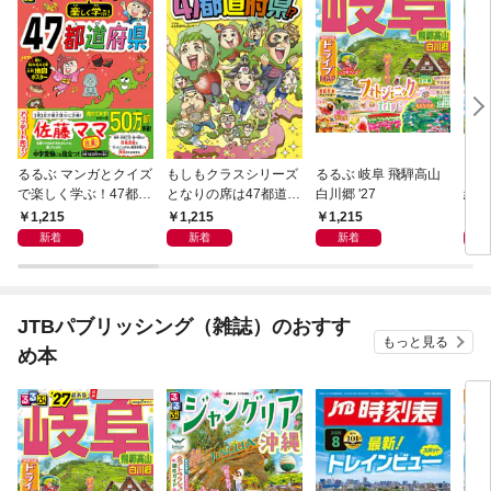
るるぶ マンガとクイズ
もしもクラスシリーズ
るるぶ 岐阜 飛騨高山
るる
で楽しく学ぶ！47都道
となりの席は47都道府
白川郷 '27
縄（
府県
県!?
1,215
1,215
1,215
1,
新着
新着
新着
JTBパブリッシング（雑誌）のおすす
もっと見る
め本