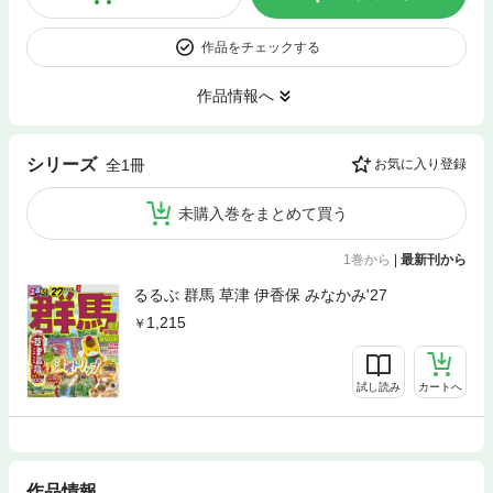
作品をチェックする
作品情報へ
シリーズ
全1冊
お気に入り登録
未購入巻をまとめて買う
1巻から
|
最新刊から
るるぶ 群馬 草津 伊香保 みなかみ'27
1,215
試し読み
カートへ
作品情報