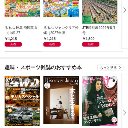
るるぶ 岐阜 飛騨高山
るるぶ ジャングリア沖
JTB時刻表2026年8月
るる
白川郷 '27
縄（2027年版）
号
世界
をめ
1,215
1,215
1,500
1,
新着
新着
新着
趣味・スポーツ雑誌のおすすめ本
もっと見る