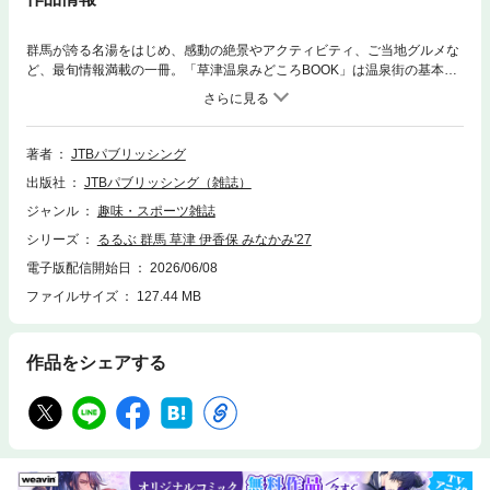
群馬が誇る名湯をはじめ、感動の絶景やアクティビティ、ご当地グルメな
ど、最旬情報満載の一冊。「草津温泉みどころBOOK」は温泉街の基本情
報や見どころをギュッと凝縮！＜主な特集内容＞【巻頭特集1】4大温泉地
に宿泊！1泊2日パーフェクトモデルプラン草津温泉／伊香保温泉／水上温
泉郷／四万温泉【巻頭特集2】ぐんま旅！激推しハイライト・極楽！名湯
巡り・圧倒！美景ひとりじめ・必食！絶品グルメ・アクティブに！レジャ
著者
JTBパブリッシング
ー体験【エリア特集】●草津温泉・軽井沢・万座・西の河原通りさんぽ・
出版社
JTBパブリッシング（雑誌）
草津湯けむりグルメetc.●伊香保温泉・渋川・榛名・石段街湯けむりさん
ぽ・伊香保の人気ランチetc.●みなかみ・ウォーターアクティビティ・名物
ジャンル
趣味・スポーツ雑誌
風呂に浸る宿etc.●四万温泉・中之条・川沿い温泉さんぽ・厳選湯宿etc.上
シリーズ
るるぶ 群馬 草津 伊香保 みなかみ'27
記のほか、各エリアのみどころや注目の宿、道の駅情報なども満載です。
【特別付録1】草津温泉 みどころBOOK湯畑周辺MAP付きで、温泉街散策
電子版配信開始日
2026/06/08
に便利。最新＆定番グルメや公共浴場などを紹介し、草津温泉はこの一冊
ファイルサイズ
127.44 MB
におまかせ！【特別付録2】ドライブ＆エリアMAPドライブに役立つアド
バイス付き！【掲載エリア】草津・軽井沢・万座・嬬恋・北軽井沢・伊香
保・渋川・榛名・みなかみ・四万・中之条・八ッ場・川原湯温泉・富岡・
作品をシェアする
妙義・安中・前橋・桐生・赤城山・伊勢崎・太田・館林 ・高崎・沼田●
「るるぶ」は、「みる」「食べる」「遊ぶ」を中心におすすめエリアやス
ポットを徹底紹介した旅行ガイドブックです。国内・海外あわせて約200
のラインナップを展開、2023年でブランド誕生50周年を迎えました！
「るるぶ」の特徴はこちら・写真が多くてわかりやすい！・最新情報がた
っぷり！・見やすい地図もついてくる！初めて訪れる方からリピーターま
で、幅広い方々により旅行を楽しんでいただけるガイドブックです。※こ