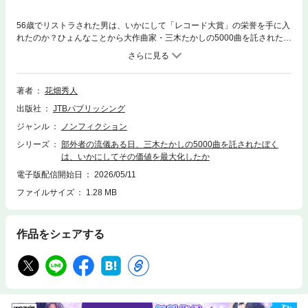
56歳でリストラされた男は、いかにして「レコード大賞」の栄誉を手に入
れたのか？ひょんなことから大作曲家・三木たかしの5000曲を託されたも
のの、何もかもが未経験。五里霧中の音楽業界でビジネスに挑んだ男が見
つけた「部外者の流儀」とは？知恵もない、武器もない、だけどそれが武
器になる異動、転勤、転職、再雇用、起業・・・誰だって、いつかは部外
者になる。そのとき頼れるものとは？圧倒的経験値から導き出される、令
著者
花畑秀人
和の会社員のあり方とは？ふりむくな、うつむくな、チャンスは必ずあ
出版社
JTBパブリッシング
る。三木たかしが遺した名曲の秘話とともにつづられる、部外者の部外者
による部外者のための生き方！！【目次】◇プロローグ◇1章転機・ぼくは
ジャンル
ノンフィクション
「沈みゆく船」を降りた・部外者の流儀(1)〇名曲の面影・津軽海峡・冬景
シリーズ
部外者の流儀ある日、三木たかしの5000曲を託されたぼく
色◇２章慢心・丸裸の元会社員・部外者の流儀(2)〇名曲の面影・時の流れ
は、いかにしてその価値を最大化したか
に身をまかせ◇３章混乱・5000曲との出合い・部外者の流儀(3)〇名曲の面
影・夜桜お七◇４章驚愕・音楽とお金のリアル・部外者の流儀(4)〇名曲の
電子版配信開始日
2026/05/11
面影・思秋期◇５章逆転・七転八倒の生誕80年プロジェクト・部外者の流
ファイルサイズ
1.28 MB
儀(5)〇名曲の面影・天才の空白期間◇６章展望・挑み続けるために・部外
者の振る舞い◇エピローグ※この電子書籍は2026年5月にJTBパブリッシン
グから発行された図書を画像化したものです。電子書籍化にあたり、一部
作品をシェアする
内容を変更している場合があります