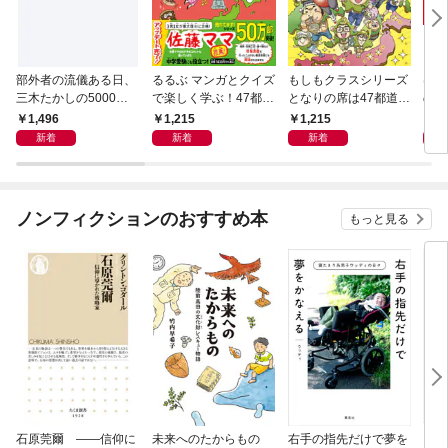
部外者の流儀ある日、
るるぶ マンガとクイズ
もしもクラスシリーズ
はじ
三木たかしの5000曲
で楽しく学ぶ！47都道
となりの席は47都道府
の5
を託されたぼくは、い
府県
県!?
1,496
1,215
1,215
1,
かにしてその価値を最
新着
新着
新着
大化したか
ノンフィクションのおすすめ本
もっと見る
石原莞爾 ――信仰に
未来へのたからもの
右手の指先だけで夢を
〈身