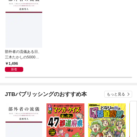
部外者の流儀ある日、
三木たかしの5000曲
を託されたぼくは、い
1,496
かにしてその価値を最
新着
大化したか
JTBパブリッシングのおすすめ本
もっと見る