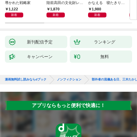
導かれた戦略家
陸前高田の文化財レス
かなえる 寝たきり系
を超
キュー物語
男子ウッディの日々
1,122
1,870
1,980
1,
新着
新着
新着
新刊配信予定
ランキング
キャンペーン
無料
漫画無料試し読みならdブック
ノンフィクション
部外者の流儀ある日、三木たかし
アプリならもっと便利で快適に！