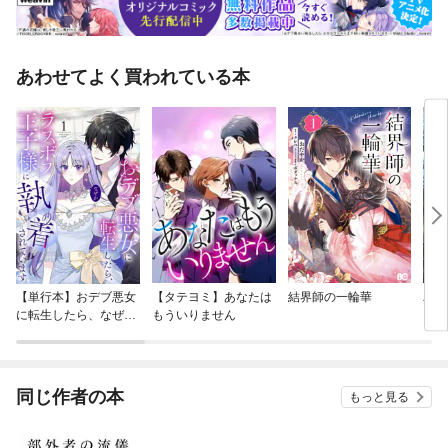
あわせてよく買われている本
【単行本】おデブ悪女
【タテヨミ】あなたは
結界師の一輪華
バッ
に転生したら、なぜか
もういりません
ロイ
ラスボス王子様に執着
今世
されています
りが
てく
OMI
同じ作者の本
もっと見る