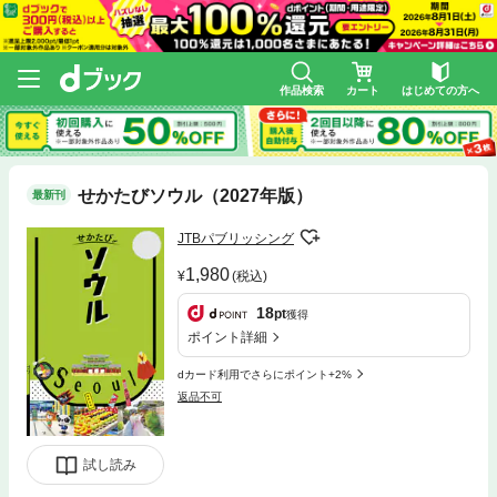
作品検索
カート
はじめての方へ
せかたびソウル（2027年版）
最新刊
JTBパブリッシング
1,980
(税込)
18
pt
獲得
ポイント詳細
dカード利用でさらにポイント+2%
返品不可
試し読み