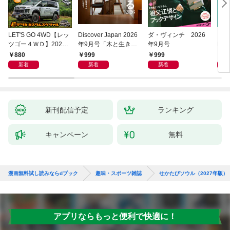
LET'S GO 4WD【レッ
Discover Japan 2026
ダ・ヴィンチ 2026
［音
ツゴー４ＷＤ】2026
年9月号「木と生きる
年9月号
ENG
年09月号
2026（表紙：古川琴
02
880
999
999
1,
音さん）」
新着
新着
新着
新刊配信予定
ランキング
キャンペーン
無料
漫画無料試し読みならdブック
趣味・スポーツ雑誌
せかたびソウル（2027年版）
アプリならもっと便利で快適に！