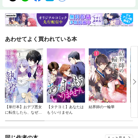
テ／チムジルバンetc...■街歩き聖水洞／明洞・南大門／仁寺洞・益善洞／
三清洞／東大門／弘大／梨泰院／カロスキルetc...■ホテル■旅のきほん※こ
の電子書籍は2026年6月にJTBパブリッシングから発行された図書を画像
化したものです。電子書籍化にあたり、一部内容を変更している場合があ
ります
あわせてよく買われている本
【単行本】おデブ悪女
【タテヨミ】あなたは
結界師の一輪華
バッ
に転生したら、なぜか
もういりません
ロイ
ラスボス王子様に執着
今世
されています
りが
てく
OMI
同じ作者の本
もっと見る