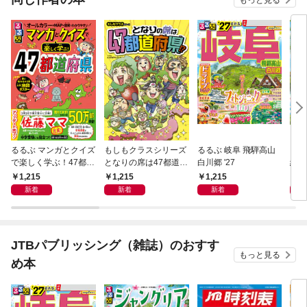
るるぶ マンガとクイズ
もしもクラスシリーズ
るるぶ 岐阜 飛騨高山
るる
で楽しく学ぶ！47都道
となりの席は47都道府
白川郷 '27
縄（
府県
県!?
1,215
1,215
1,215
1,
新着
新着
新着
JTBパブリッシング（雑誌）のおすす
もっと見る
め本