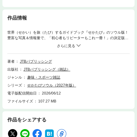
作品情報
世界（せかい）を旅（たび）するガイドブック『せかたび』のソウル版！
豊富な写真＆情報量で、「初心者もリピーターもこれ一冊！」の決定版。
『せかたびソウル』ここが使いやすい！1. 「定番」「編集部オススメ」マ
ークで行くべき物件がひと目で分かる！2. なぞって行くだけ“本当に使え
る”モデルコースがたっぷり。旅のカスタマイズ自由自在！3. “見て楽し
い”折りこみマップで、注目エリアを詳細解説！4. 全掲載物件が一覧・比
著者
JTBパブリッシング
較できる「まとめ」リストが超便利！【本誌掲載の主な特集】■2泊3日ソ
出版社
JTBパブリッシング（雑誌）
ウルの鉄板全制覇！perfectモデルコース王道コース＋好きにチョイスして
組み合わせできるカスタムコースが8種類！■おいしいもの豊富なジャンル
ジャンル
趣味・スポーツ雑誌
分けで選びやすい！<肉>韓牛・サムギョプサル・チーズタッカルビetc...<
シリーズ
せかたびソウル（2027年版）
ごはん>ピビンパッ<麺>グクス冷麺<鍋>スンドゥブ・タッカンマリ・クッ
パetc...<海鮮>カンジャンケジャン・へムルタンetc...ほか韓定食、屋台食べ
電子版配信開始日
2026/06/12
歩き情報も！■カフェタイムホットなカフェエリアへGO！ピンス／アート
ファイルサイズ
107.27 MB
なスイーツ／韓屋カフェ／フォト映えカフェetc... ■エンタメ行っておきた
い今話題のK-POP関連＆ドラマの聖地アイドル公式グッズ＆御用達グルメ
／大ヒット韓ドラロケ地／K-POP聖地etc...■おかいものどこまでも進化す
作品をシェアする
るコスメをゲット！5大コスメブランド／明洞コスメショップ／手作り＆
お試しコスメ／ドラッグストア系コスメetc...■あそぶソウルで見る・遊
ぶ・体験する韓服体験／ロッテワールドタワーetc...■夜あそび夜景／ナイ
トショッピング／バー／テーマ居酒屋etc...■リラックス汗蒸幕／韓国エス