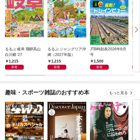
るるぶ 岐阜 飛騨高山
るるぶ ジャングリア沖
JTB時刻表2026年8月
るる
白川郷 '27
縄（2027年版）
号
世界
をめ
1,215
1,215
1,500
1,
新着
新着
新着
趣味・スポーツ雑誌のおすすめ本
もっと見る