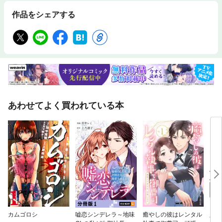
作品をシェアする
あわせてよく買われている本
カムゴロシ
嘘恋シンデレラ～地味
癒やしの彼はレンタル
八雲