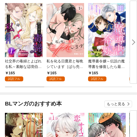
社交界の毒婦とよばれ
私を叱る日鷹君と毎晩
魔導書令嬢～伝説の魔
寡黙
る私～素敵な辺境伯令
シています［ばら売
導書を修復したら最強
力ゼ
息に腕を折られたの
り］ 第1話
の精霊が味方になりま
る～
165
165
165
1
で、責任とってもらい
した（クールな王弟殿
の声
試読フル
試読フル
試読フル
試
ます～［ばら売り］
下がなぜかいつもそば
～［
第1話
にいます）～［ばら売
01
り］ 第1話
BLマンガのおすすめ本
もっと見る