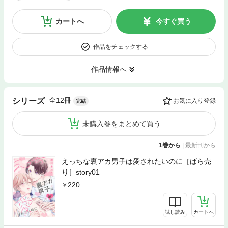
カートへ
今すぐ買う
作品をチェックする
作品情報へ
全12冊
シリーズ
お気に入り登録
完結
未購入巻をまとめて買う
1巻から
|
最新刊から
えっちな裏アカ男子は愛されたいのに［ばら売
り］story01
220
試し読み
カートへ