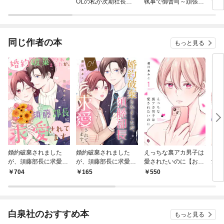
OLの私が次期社長に
執事で御曹司～頑張り
たい
溺愛されるまで～ 【分
すぎる女、卒業します
冊版】
～
同じ作者の本
もっと見る
婚約破棄されました
婚約破棄されました
えっちな裏アカ男子は
えっ
が、須藤部長に求愛さ
が、須藤部長に求愛さ
愛されたいのに【おま
愛さ
れてます。【電子単行
れてます。１
け描き下ろし付き】
売り］
704
165
550
2
本版】
1巻
白泉社のおすすめ本
もっと見る