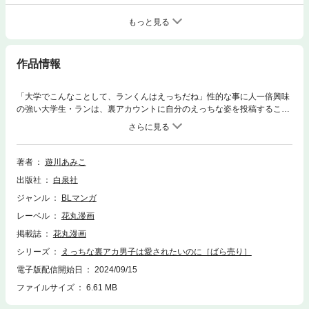
もっと見る
作品情報
「大学でこんなことして、ランくんはえっちだね」性的な事に人一倍興味
の強い大学生・ランは、裏アカウントに自分のえっちな姿を投稿すること
で欲求を満たしていた。しかしある日、大学内で裏アカ用の動画を撮って
いた所を見られてしまい!? この佐久間という男、スマートだけどなんだか
いじわるで……？可愛く泣くとこ、見てほしい。いちゃ甘BL開幕！(この
作品はウェブ・マガジン：花丸漫画 Vol.86に収録されています。重複購入
著者
遊川あみこ
にご注意ください。)
出版社
白泉社
ジャンル
BLマンガ
レーベル
花丸漫画
掲載誌
花丸漫画
シリーズ
えっちな裏アカ男子は愛されたいのに［ばら売り］
電子版配信開始日
2024/09/15
ファイルサイズ
6.61 MB