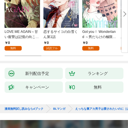
LOVE ME AGAIN～甘
恋するサイコの白雪く
Got you！ Wonderlan
ビバ
い復讐は記憶の向こう
ん第1話
d ～男だらけの極限ラ
鳥は
側～(1)
ブ～(1)
【全
0
0
0
0
無料
試読フル
無料
新刊配信予定
ランキング
キャンペーン
無料
漫画無料試し読みならdブック
BLマンガ
えっちな裏アカ男子は愛されたいのに［