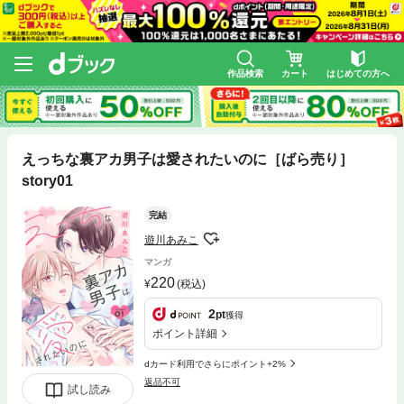
作品検索
カート
はじめての方へ
えっちな裏アカ男子は愛されたいのに［ばら売り］
story01
完結
遊川あみこ
マンガ
220
(税込)
2
pt
獲得
ポイント詳細
dカード利用でさらにポイント+2%
返品不可
試し読み