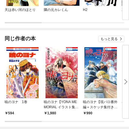
天は赤い河のほとり
隣の元カレくん
H2
薬屋
同じ作者の本
もっと見る
暁のヨナ 1巻
暁のヨナ【YONA ME
暁のヨナ【現パロ番外
小説
MORIAL イラスト集付
編＋スケッチ集付き特
月の
き特装版】 47巻
装版】 35巻
594
1,980
990
7