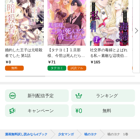
婚約した王子は元暗殺
【タテヨミ】1.旦那
社交界の毒婦とよばれ
視線
者でした 第1話
様、今世は死んだら許
る私～素敵な辺境伯令
る 1
しません
息に腕を折られたの
0
71
1
165
で、責任とってもらい
無料
タテヨミ
試読フル
試
ます～［ばら売り］
第1話
新刊配信予定
ランキング
キャンペーン
無料
漫画無料試し読みならdブック
少女マンガ
暁のヨナ
暁のヨナ 1巻