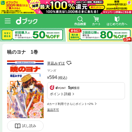
作品検索
カート
はじめての方へ
暁のヨナ 1巻
草凪みずほ
マンガ
594
(税込)
5
pt
獲得
ポイント詳細
dカード利用でさらにポイント+2%
返品不可
試し読み