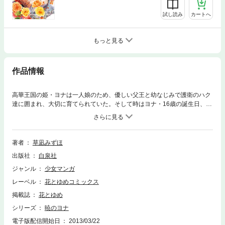
試し読み
カートへ
もっと見る
作品情報
高華王国の姫・ヨナは一人娘のため、優しい父王と幼なじみで護衛のハク
達に囲まれ、大切に育てられていた。そして時はヨナ・16歳の誕生日、ヨ
ナは想いを寄せていた従兄のスウォンから簪を贈られ、父へ自分の気持ち
を伝えに行く。が、そこには思いも寄らぬ過酷な運命が！？
著者
草凪みずほ
出版社
白泉社
ジャンル
少女マンガ
レーベル
花とゆめコミックス
掲載誌
花とゆめ
シリーズ
暁のヨナ
電子版配信開始日
2013/03/22