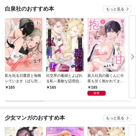
白泉社のおすすめ本
もっと見る
私を叱る日鷹君と毎晩
社交界の毒婦とよばれ
新入社員の藤くんに今
寡黙
シています［ばら売
る私～素敵な辺境伯令
夜も甘く抱かれてます
力ゼ
り］ 第1話
息に腕を折られたの
［ばら売り］ 第1話
る～
165
165
165
1
で、責任とってもらい
の声
新着
ます～［ばら売り］
～［
第1話
01
少女マンガのおすすめ本
もっと見る