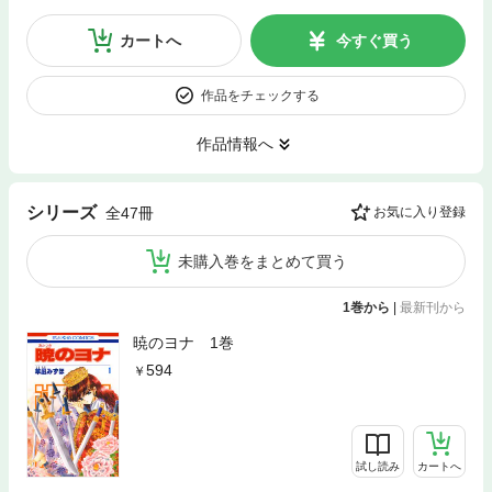
カートへ
今すぐ買う
作品をチェックする
作品情報へ
シリーズ
全47冊
お気に入り登録
未購入巻をまとめて買う
1巻から
|
最新刊から
暁のヨナ 1巻
594
試し読み
カートへ