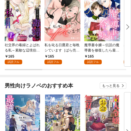
社交界の毒婦とよばれ
私を叱る日鷹君と毎晩
魔導書令嬢～伝説の魔
寡黙
る私～素敵な辺境伯令
シています［ばら売
導書を修復したら最強
力ゼ
息に腕を折られたの
り］ 第1話
の精霊が味方になりま
る～
165
165
165
1
で、責任とってもらい
した（クールな王弟殿
の声
試読フル
試読フル
試読フル
試
ます～［ばら売り］
下がなぜかいつもそば
～［
第1話
にいます）～［ばら売
01
り］ 第1話
男性向けラノベのおすすめ本
もっと見る