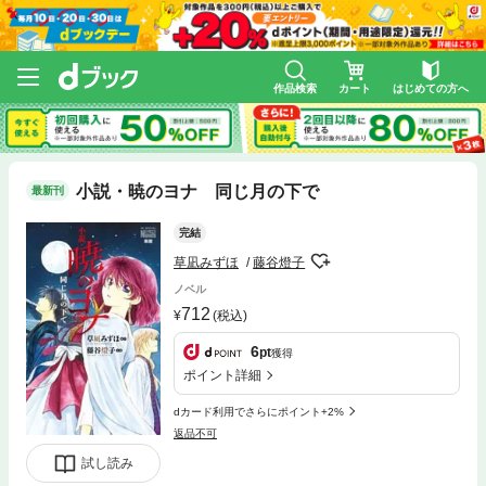
作品検索
カート
はじめての方へ
小説・暁のヨナ 同じ月の下で
最新刊
完結
草凪みずほ
藤谷燈子
ノベル
712
(税込)
6
pt
獲得
ポイント詳細
dカード利用でさらにポイント+2%
返品不可
試し読み