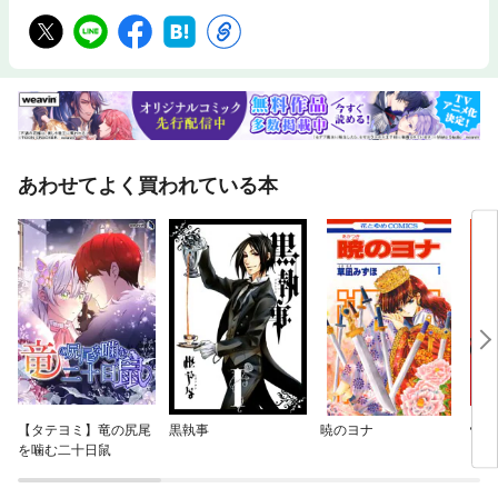
あわせてよく買われている本
【タテヨミ】竜の尻尾
黒執事
暁のヨナ
怪獣
を噛む二十日鼠