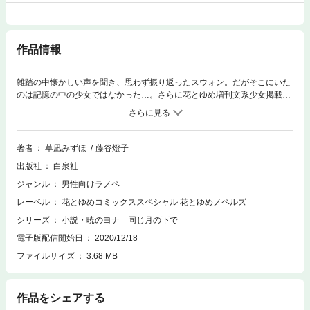
作品情報
雑踏の中懐かしい声を聞き、思わず振り返ったスウォン。だがそこにいた
のは記憶の中の少女ではなかった…。さらに花とゆめ増刊文系少女掲載作
とその続編も含め全３編収録！
著者
草凪みずほ
藤谷燈子
出版社
白泉社
ジャンル
男性向けラノベ
レーベル
花とゆめコミックススペシャル 花とゆめノベルズ
シリーズ
小説・暁のヨナ 同じ月の下で
電子版配信開始日
2020/12/18
ファイルサイズ
3.68 MB
作品をシェアする