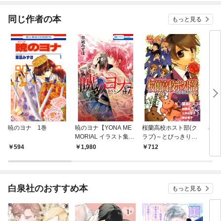
同じ作者の本
もっと見る
暁のヨナ 1巻
暁のヨナ【YONA ME
桜蘭高校ホスト部(ク
桜蘭
MORIAL イラスト集付
ラブ)～とびっきり！
ラブ
き特装版】 47巻
～
～
594
1,980
712
7
白泉社のおすすめ本
もっと見る