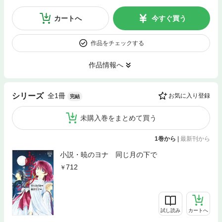
カートへ
今すぐ買う
作品をチェックする
作品情報へ
全1冊
シリーズ
お気に入り登録
完結
未購入巻をまとめて買う
1巻から
|
最新刊から
小説・暁のヨナ 同じ月の下で
712
試し読み
カートへ