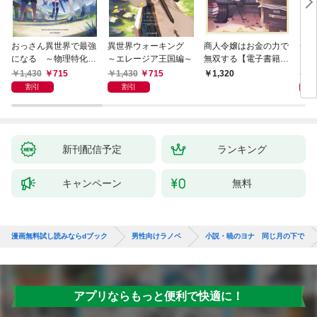
おっさん異世界で最強
異世界ウォーキング
商人令嬢はお金の力で
デス
になる ～物理特化の
～エレージア王国編～
無双する【電子書籍限
る異
覚醒者～
定書き下ろしSS付
1,430
715
1,430
715
1,
1,320
き】
割引
割引
新刊配信予定
ランキング
キャンペーン
無料
漫画無料試し読みならdブック
男性向けラノベ
小説・暁のヨナ 同じ月の下で
アプリならもっと便利で快適に！