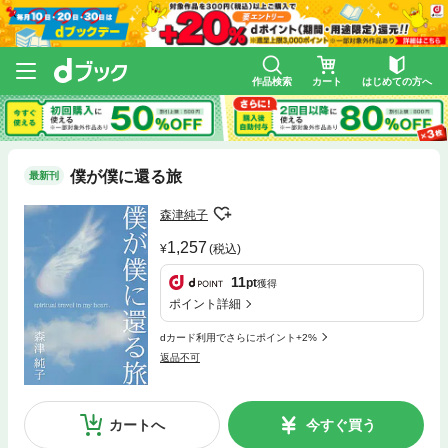
作品検索
カート
はじめての方へ
僕が僕に還る旅
最新刊
森津純子
1,257
(税込)
11
pt
獲得
ポイント詳細
dカード利用でさらにポイント+2%
返品不可
カートへ
今すぐ買う