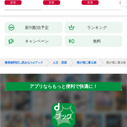
Ｋ 偏食・少食のお悩
新着
新着
新着
み解決！
新刊配信予定
ランキング
キャンペーン
無料
漫画無料試し読みならdブック
人文・思想
僕が僕に還る旅
僕が僕に還る旅
アプリならもっと便利で快適に！