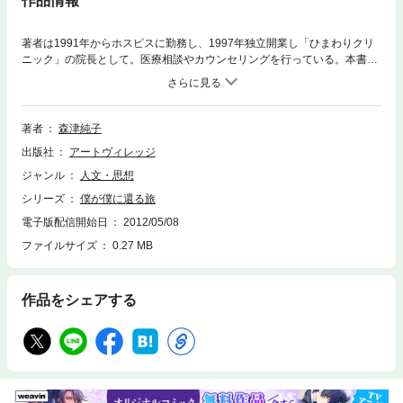
作品情報
著者は1991年からホスピスに勤務し、1997年独立開業し「ひまわりクリ
ニック」の院長として。医療相談やカウンセリングを行っている。本書で
は主人公の「僕」が、ある日目覚めると生まれ変わりたいという魂が集ま
る未来の国で目覚める。「僕」は記憶を失くしていて、「本当の僕」を取
り戻すために歩き始める。自分探しの旅においてさまざまな出会いを経験
し、最後に「僕」が見つけた答えとは・・・。
著者
森津純子
出版社
アートヴィレッジ
ジャンル
人文・思想
シリーズ
僕が僕に還る旅
電子版配信開始日
2012/05/08
ファイルサイズ
0.27 MB
作品をシェアする