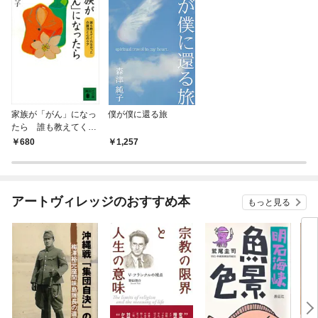
家族が「がん」になっ
僕が僕に還る旅
たら 誰も教えてくれ
なかった介護法と心の
680
1,257
ケア
アートヴィレッジのおすすめ本
もっと見る