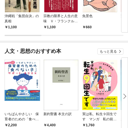
沖縄戦「集団自決」の
宗教の限界と人生の意
魚景色
家づ
真相
味 Ｖ・フランクルの
視点
1,100
1,100
660
1,
人文・思想のおすすめ本
もっと見る
いちばんやさしい 保
新約聖書 本文の訳
実は私、転生９回生で
自閉
育者のための「食べな
す マンガ 私の前世
が小
い子」サポートＢＯＯ
物語
あう
2,200
4,400
1,760
2,