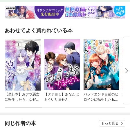
あわせてよく買われている本
【単行本】おデブ悪女
【タテヨミ】あなたは
バッドエンド目前のヒ
結界
に転生したら、なぜか
もういりません
ロインに転生した私、
ラスボス王子様に執着
今世では恋愛するつも
されています
りがチートな兄が離し
てくれません！？@C
OMIC
同じ作者の本
もっと見る