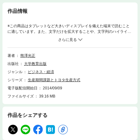
作品情報
※この商品はタブレットなど大きいディスプレイを備えた端末で読むこと
に適しています。また、文字だけを拡大することや、文字列のハイライ
ト、検索、辞書の参照、引用などの機能が使用できません。短生産期間を
目指すトヨタ生産方式のジャスト・イン・タイムは多種大量生産を前提と
していないため、市場需要の変化に柔軟で売上高利益率だけではなく、資
本回転率の向上も可能である。この生産期間短縮による経営効果と方策に
著者
熊澤光正
ついて論究する。
出版社
大学教育出版
ジャンル
ビジネス・経済
シリーズ
生産期間課題とトヨタ生産方式
電子版配信開始日
2014/09/09
ファイルサイズ
39.16 MB
作品をシェアする