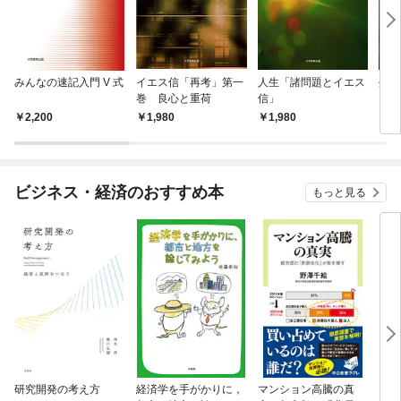
みんなの速記入門 V 式
イエス信「再考」第一
人生「諸問題とイエス
生活
巻 良心と重荷
信」
2,200
1,980
1,980
1,
ビジネス・経済のおすすめ本
もっと見る
研究開発の考え方
経済学を手がかりに，
マンション高騰の真
リー