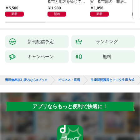
都市と地方を論じてみ
実 都市部の「非居住
「も
よう
化」が街を壊す
然と
5,500
1,980
1,056
2,
イン
新着
新着
新着
果を
新刊配信予定
ランキング
キャンペーン
無料
漫画無料試し読みならdブック
ビジネス・経済
生産期間課題とトヨタ生産方式
アプリならもっと便利で快適に！