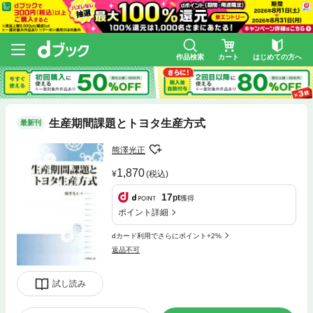
作品検索
カート
はじめての方へ
生産期間課題とトヨタ生産方式
最新刊
熊澤光正
1,870
(税込)
17
pt
獲得
ポイント詳細
dカード利用でさらにポイント+2%
返品不可
試し読み