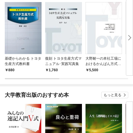
基礎からわかる トヨタ
復刻 トヨタ生産方式マ
大野耐一の本社工場に
ワー
生産方式教科書
ニュアル･実践写真集
おけるかんばん方式事
イン
例集
タデ
880
1,760
5,500
1,
大学教育出版のおすすめ本
もっと見る