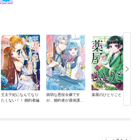
王太子妃になんてなり
病弱な悪役令嬢です
薬屋のひとりごと
たくない！！ 婚約者編
が、婚約者が過保護す
ぎて逃げ出したい(私た
ち犬猿の仲でしたよ
ね！？)