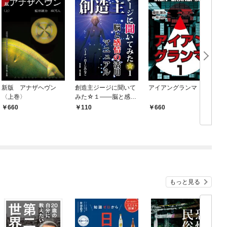
新版 アナザヘヴン
創造主ジージに聞いて
アイアングランマ １
〈上巻〉
みた☆１――脳と感情
の活用マニュアル
660
110
660
もっと見る