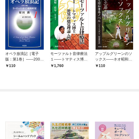
オペラ放浪記［電子
モーツァルト音律療法
アップルグリーンのソ
版：第1巻］――2001
１――トマティス博
ックス――ネオ昭和青
年編ヨーロッパ・オペ
士・驚異の聴覚理論入
春ノベル シリーズ１
110
1,760
110
ラ鑑賞旅行記
門