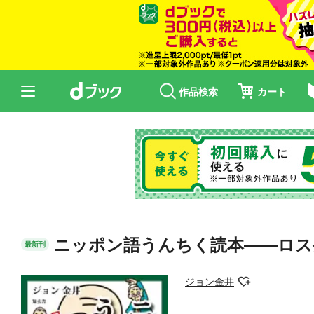
作品検索
カート
ニッポン語うんちく読本――ロス
最新刊
ジョン金井