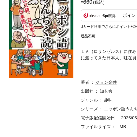
660
(税込)
ポイン
6
pt
獲得
dカード利用でさらにポイント+2
返品不可
ＬＡ（ロサンゼルス）に住み
に渡ってきた日本人、駐在員
経てたくさんの日本人が暮ら
しく暮らしている高齢者のた
まを書き起こしたもの。ここ
著者
ジョン金井
日系高齢者との活気に満ち
ニッポン語ふかぼり読本』の
出版社
知玄舎
ジャンル
趣味
シリーズ
ニッポン語うん
電子版配信開始日
2026/05
ファイルサイズ
- MB