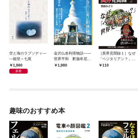
空と海のラプソディ―
金沢仏舎利塔物語――
［異界見聞録１］なぜ
―能登～七尾
世界平和 釈迦牟尼世
「ベジタリアン？」世
尊：マハトマ・ガンデ
界史人の謎 ――マイ
1,980
1,980
110
ィー：藤井日達聖人の
ケル、レノン、ダ・ヴ
新着
誓願
ィンチ、トルストイ、
ガンジー…！
趣味のおすすめ本