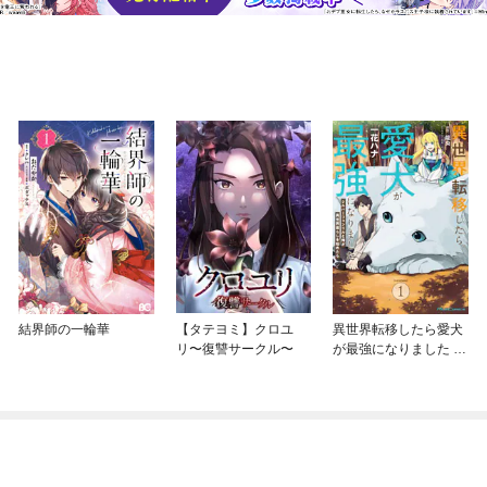
結界師の一輪華
【タテヨミ】クロユ
異世界転移したら愛犬
リ〜復讐サークル〜
が最強になりました ～
シルバーフェンリルと
俺が異世界暮らしを始
めたら～ THE COMIC