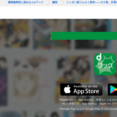
漫画無料試し読みならdブック
趣味
ニッポン語うんちく読本――ロス発、日系
Appleのロゴ、App Storeは、米国もしくはそ
Inc.の商標です。App Storeは、Apple In
Google Play および Google Play ロゴは Go