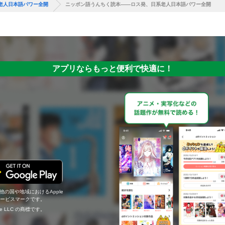
老人日本語パワー全開
ニッポン語うんちく読本――ロス発、日系老人日本語パワー全開
アプリならもっと便利で快適に！
の他の国や地域におけるApple
c.のサービスマークです。
ogle LLC の商標です。