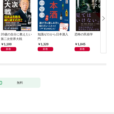
20歳の自分に教えたい
知識ゼロから日本酒入
恐怖の民俗学
週
第二次世界大戦
門
年
1,100
1,320
1,045
新着
新着
新着
無料