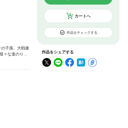
カートへ
作品をチェックする
その子孫、大戦後
作品をシェアする
様々な道のりを
はそこでたくま
文化講座のありさ
年齢は86。その
うだったのか！