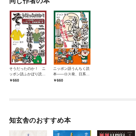
同じ作者の本
そうだったのか！ ニ
ニッポン語うんちく読
ッポン語ふかぼり読本
本――ロス発、日系老
――ＬＡの日系アメリ
人日本語パワー全開
660
660
カ人がどよめいた、日
本語の隠し味(電子2版)
知玄舎のおすすめ本