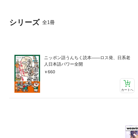
シリーズ
全1冊
ニッポン語うんちく読本――ロス発、日系老
人日本語パワー全開
660
カートへ