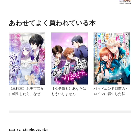
あわせてよく買われている本
【単行本】おデブ悪女
【タテヨミ】あなたは
バッドエンド目前のヒ
に転生したら、なぜか
もういりません
ロインに転生した私、
ラスボス王子様に執着
今世では恋愛するつも
されています
りがチートな兄が離し
てくれません！？@C
OMIC