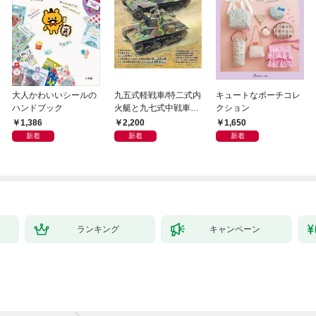
大人かわいいシールの
九五式軽戦車/特二式内
キュートなポーチコレ
ハンドブック
火艇と九七式中戦車完
クション
全ガイド
1,386
2,200
1,650
新着
新着
新着
ランキング
キャンペーン