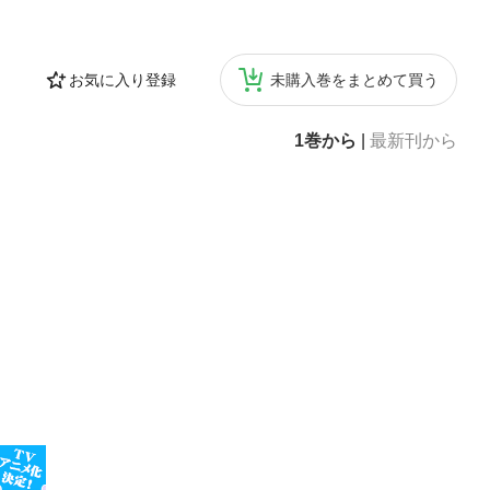
お気に入り登録
未購入巻をまとめて買う
1巻から
|
最新刊から