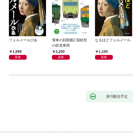
フェルメールぴあ
電車の顔図鑑2 国鉄型
なるほどフェルメール
の鉄道車両
1,999
2,200
1,100
新着
新着
新着
新刊配信予定