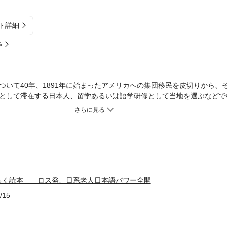
ト詳細
%
ついて40年、1891年に始まったアメリカへの集団移民を皮切りから、
として滞在する日本人、留学あるいは語学研修として当地を選ぶなどで
しているＬＡで、偶然にも巡り会った日系人引退者ホームの人々。本書
めに、著者が2009年から始めた「ソーシャル・アワー」での日本語、
に集った日系人二世と大戦後に渡って来られた日本人のお年寄りの平均
たやりとりで分かる、日本語の妙味と奥深さを凝縮した一冊。前書『そ
続刊。
ちく読本――ロス発、日系老人日本語パワー全開
/15