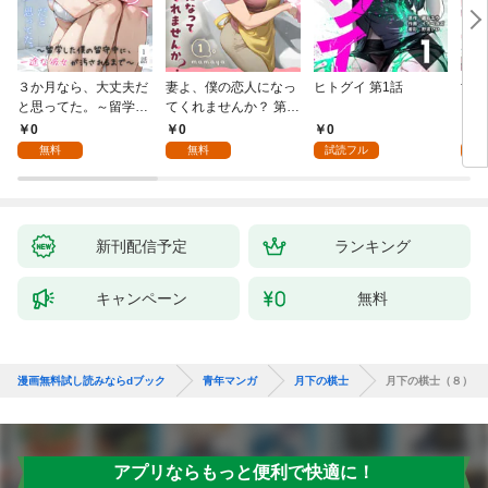
３か月なら、大丈夫だ
妻よ、僕の恋人になっ
ヒトグイ 第1話
世界
と思ってた。～留学し
てくれませんか？ 第1
レベ
た僕の留守中に、一途
話
0
0
0
0
な彼女が汚されるまで
無料
無料
試読フル
～ 1話
新刊配信予定
ランキング
キャンペーン
無料
漫画無料試し読みならdブック
青年マンガ
月下の棋士
月下の棋士（８）
アプリならもっと便利で快適に！