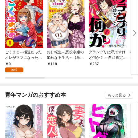
ごくまま～極道だった
おじ転生～悪役令嬢の
グランプリは私ですけ
後宮
オレがママになった話
加齢なる生活～【単
ど何か？ ～自己肯定モ
は謎
～【単話】（１）
話】（１）
ンスターのミスコン無
（１
0
118
237
2
双～【単話】（１）
無料
青年マンガのおすすめ本
もっと見る