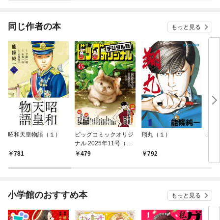
同じ作者の本
もっと見る
昭和天皇物語（１）
ビッグコミックオリジ
翔丸（１）
悲し
ナル 2025年11号（20
25年5月20日発売)
781
479
792
8
小学館のおすすめ本
もっと見る