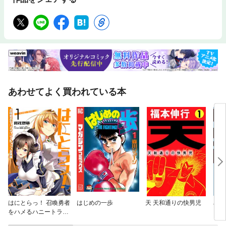
あわせてよく買われている本
はにとらっ！ 召喚勇者
はじめの一歩
天 天和通りの快男児
J⇔
をハメるハニートラッ
プ包囲網