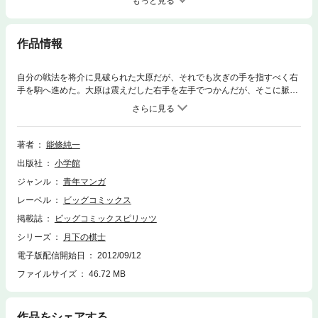
もっと見る
作品情報
自分の戦法を将介に見破られた大原だが、それでも次ぎの手を指すべく右
手を駒へ進めた。大原は震えだした右手を左手でつかんだが、そこに脈を
感じることができなかった。そこへ、大原の孫が現われる。生きたいと強
く願った大原は、戦法を変え、将棋を指し続けることを選んだ。
著者
能條純一
出版社
小学館
ジャンル
青年マンガ
レーベル
ビッグコミックス
掲載誌
ビッグコミックスピリッツ
シリーズ
月下の棋士
電子版配信開始日
2012/09/12
ファイルサイズ
46.72 MB
作品をシェアする