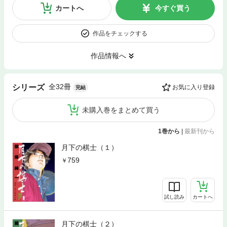
カートへ
今すぐ買う
作品をチェックする
作品情報へ
全32冊
シリーズ
お気に入り登録
完結
未購入巻をまとめて買う
1巻から
|
最新刊から
月下の棋士（１）
759
試し読み
カートへ
月下の棋士（２）