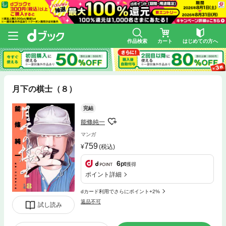
作品検索
カート
はじめての方へ
月下の棋士（８）
完結
能條純一
マンガ
759
(税込)
6
pt
獲得
ポイント詳細
dカード利用でさらにポイント+2%
返品不可
試し読み