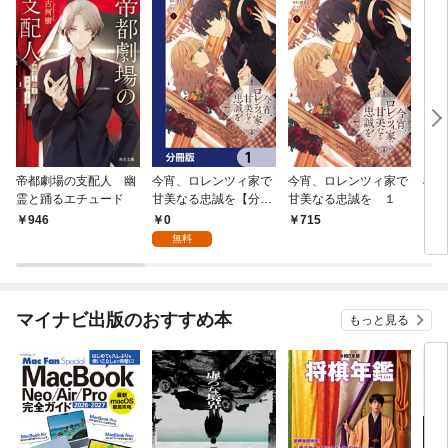
帝都劇場の支配人 幽
今宵、ロレンツィ家で
今宵、ロレンツィ家で
椅子
霊と踊るエチュード
甘美なる忠誠を【分冊
甘美なる忠誠を １
＆杏
版】 1
ける
0
946
715
7
無料
マイナビ出版のおすすめ本
もっと見る