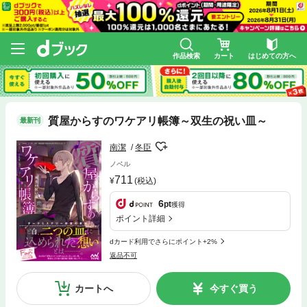
作品検索
カート
はじめての方へ
質屋からすのワケアリ帳簿～双生の祝い皿～
最新刊
南潔
冬臣
ノベル
711
(税込)
6
pt
獲得
ポイント詳細
dカード利用でさらにポイント+2%
返品不可
カートへ
今すぐ買う