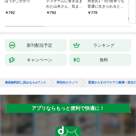
ほうかごがかり
デスゲームに巻き込ま
男女比1：5の世界でも
戦地
れた山本さん、気まま
普通に生きられると思
カシ
にゲームバランスを崩
った？ ～激重感情な
活を
8
792
792
770
壊させる【電子特別
彼女たちが無自覚男子
特典
試
版】
に翻弄されたら～
新刊配信予定
ランキング
キャンペーン
無料
漫画無料試し読みならdブック
男性向けラノベ
質屋からすのワケアリ帳簿～双生
アプリならもっと便利で快適に！