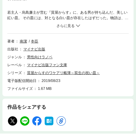
若主人・烏島廉士が営む『質屋からす』に、ある男が持ち込んだ、美しい
紅い皿。 その皿には、対となる白い皿が存在したはずだった。物語は、紅
と白、二つの皿を巡る謎を軸に、人々の運命を翻弄しつつ、複雑に絡んで
いく……。 従業員の目黒千里が持つ特別な能力で謎を解く、大人気ダーク
ミステリー、シリーズ最新作登場！
著者
南潔
冬臣
出版社
マイナビ出版
ジャンル
男性向けラノベ
レーベル
マイナビ出版ファン文庫
シリーズ
質屋からすのワケアリ帳簿～双生の祝い皿～
電子版配信開始日
2019/08/23
ファイルサイズ
1.67 MB
作品をシェアする