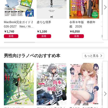
MacBook完全ガイド 2
虚ろな境界
令和８年版 将棋年
つく
026-2027 Neo／Air
鑑 2026
像生
／Pro対応
1,740
1,100
6,050
4,
新着
新着
新着
男性向けラノベのおすすめ本
もっと見る