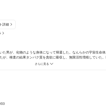
ト詳細
%
いた男が、化物のような身体になって帰還した。なんらかの宇宙生命体
たが、検査の結果タンパク質を貪欲に吸収し、無限活性増殖していた。
はゴローが入院している医務局だった。保安局は医務局の閉鎖を決定し
/03