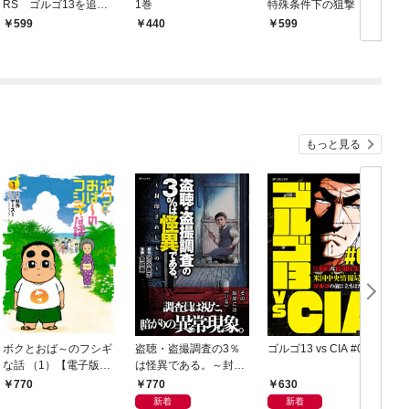
RS ゴルゴ13を追う
1巻
特殊条件下の狙撃
男
599
440
599
もっと見る
ボクとおば～のフシギ
盗聴・盗撮調査の3％
ゴルゴ13 vs CIA #01
な話 （1）【電子版特
は怪異である。～封印
典付き】
されしもの～
770
630
770
新着
新着