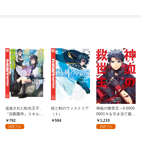
追放された転生王子、
杖と剣のウィストリア
神血の救世主～0.0000
『自動製作』スキルで
（１）
0001％を引き当て最強
領地を爆速で開拓し最
へ～【電子書籍特典
792
1,210
594
強の村を作ってしまう
付】（１）
試読フル
試読フル
～最強クラフトスキル
で始める、楽々領地開