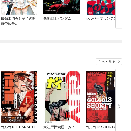
最強出涸らし皇子の暗
機動戦士ガンダム
シルバーマウンテン
躍帝位争い
もっと見る
ゴルゴ13 CHARACTE
大江戸探索屋 ガイ
ゴルゴ13 SHORTY
ゴ