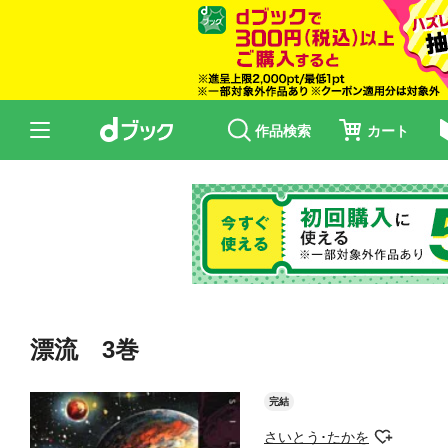
作品検索
カート
漂流 3巻
完結
さいとう･たかを