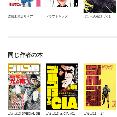
霊感工務店リペア
ドラフトキング
ばけもの夜話づくし
同じ作者の本
ゴルゴ13 SPECIAL SE
ゴルゴ13 vs CIA #01
ゴルゴ13（１）