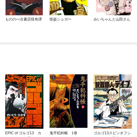
もののべ古書店怪奇譚
怪盗シュガー
みいちゃんと山田さん
EPIC of ゴルゴ13 カ
鬼平犯科帳 1巻
ゴルゴ13スピンオフシ