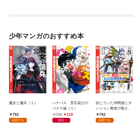
少年マンガのおすすめ本
魔女と傭兵（１）
ハナバス 苔石花江の
信じていた仲間達にダ
バスケ論（１）
ンジョン奥地で殺され
かけたがギフト『無限
792
792
110
792
ガチャ』でレベル９９
試読フル
割引
試読フル
９９の仲間達を手に入
れて元パーティーメン