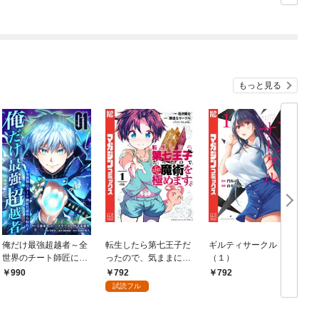
もっと見る
俺だけ最強超越者～全
転生したら第七王子だ
ギルティサークル
世界のチート師匠に認
ったので、気ままに魔
（１）
められた～【単行本】
術を極めます（１）
792
990
792
（１）
試読フル