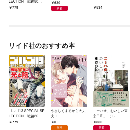
LECTION 戦後80年
630
の光と陰
779
534
新着
リイド社のおすすめ本
ゴルゴ13 SPECIAL SE
やさしくするから大丈
ニーハオ、おいしい東
LECTION 戦後80年
夫 1
京日和。 （1）
の光と陰
0
880
779
無料
新着