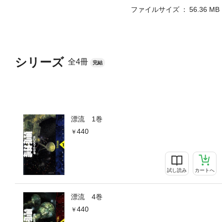
ファイルサイズ
56.36 MB
シリーズ
全4冊
完結
漂流 1巻
440
試し読み
カートへ
漂流 4巻
440