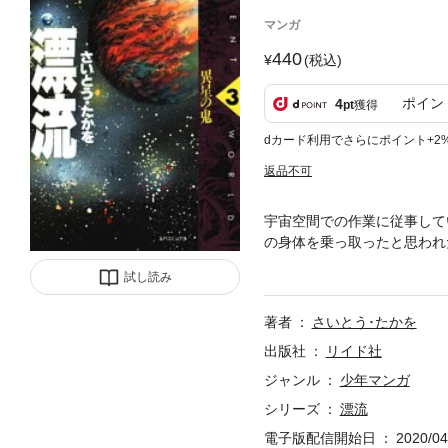
マンガ
440
(税込)
ポイン
4
pt
獲得
dカード利用でさらにポイント+2
返品不可
宇宙空間での作業に従事して
の身体を乗っ取ったと思われ
力も増大した怪物が襲ったの
試し読み
たゴローたちは…！？
著者
さいとう･たかを
出版社
リイド社
ジャンル
少年マンガ
シリーズ
漂流
電子版配信開始日
2020/04