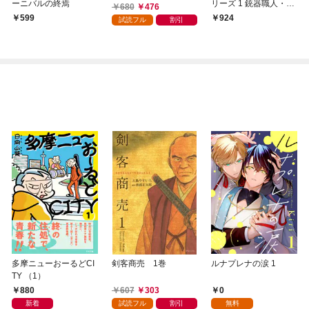
ーニバルの終焉
リーズ 1 銃器職人・デ
680
476
イブ（１）
599
924
試読フル
割引
多摩ニューおーるどCI
剣客商売 1巻
ルナプレナの涙 1
TY （1）
880
607
303
0
新着
試読フル
割引
無料