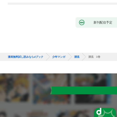
バーと世界に復讐＆
『ざまぁ！』します！
（１）
新刊配信予定
漫画無料試し読みならdブック
少年マンガ
漂流
漂流 3巻