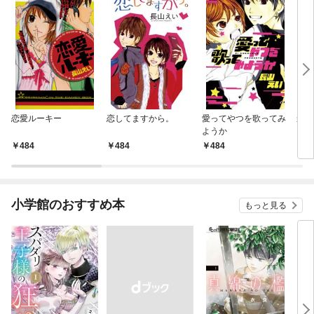
恋愛ルーキー
恋してますから。
愛ってやつを歌ってみ
遥か
ようか
484
484
484
4
小学館のおすすめ本
もっと見る