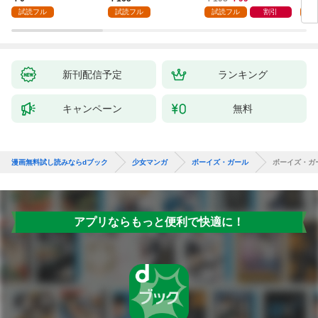
話
が「愛してる」と言っ
試読フル
試読フル
試読フル
割引
試
てきました。1
新刊配信予定
ランキング
キャンペーン
無料
漫画無料試し読みならdブック
少女マンガ
ボーイズ・ガール
ボーイズ・ガ
アプリならもっと便利で快適に！