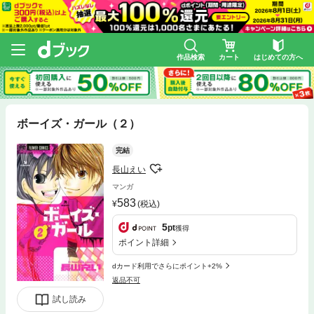
作品検索
カート
はじめての方へ
ボーイズ・ガール（２）
完結
長山えい
マンガ
583
(税込)
5
pt
獲得
ポイント詳細
dカード利用でさらにポイント+2%
返品不可
試し読み