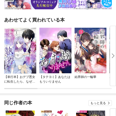
あわせてよく買われている本
【単行本】おデブ悪女
【タテヨミ】あなたは
結界師の一輪華
バッ
に転生したら、なぜか
もういりません
ロイ
ラスボス王子様に執着
今世
されています
りが
てく
OMI
同じ作者の本
もっと見る