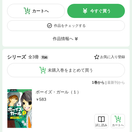
カートへ
今すぐ買う
作品をチェックする
作品情報へ
全3冊
シリーズ
お気に入り登録
完結
未購入巻をまとめて買う
1巻から
|
最新刊から
ボーイズ・ガール（１）
583
試し読み
カートへ