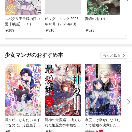
スパダリ王子様の狂い
ビッグコミック 2026
真綿の檻（１）
こん
愛【単話】（１）
年16号（2026年8月7
（１
日発売）
209
￥510
528
5
少女マンガのおすすめ本
もっと見る
即クビになりたいメイ
龍神の最愛婚 ～捨てら
今度こそ幸せになりた
鬼条
ドなのに、冷血皇子に
れた姫巫女の幸福な嫁
くて離婚を決意したと
見初
執着されています第1
入り～: 1
ころ、無表情な旦那様
～１
0
165
198
99
1