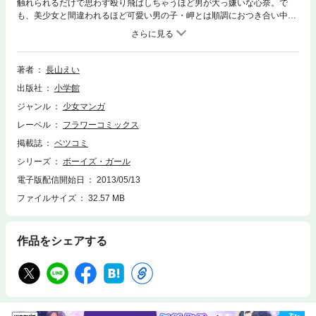
触れられるだけで思わず殴り飛ばしちゃうほど男が大っ嫌いな心奈。で
も、美少女と間違われるほど可愛い男の子・岬とは順調におつき合い中。
そんな時、心奈の幼なじみ・小太郎が新入生としてやってきて、岬の元カ
ノ・玲も入学してきてしまい・・・！？
著者
長山えい
出版社
小学館
ジャンル
少女マンガ
レーベル
フラワーコミックス
掲載誌
ベツコミ
シリーズ
ボーイズ・ガール
電子版配信開始日
2013/05/13
ファイルサイズ
32.57 MB
作品をシェアする