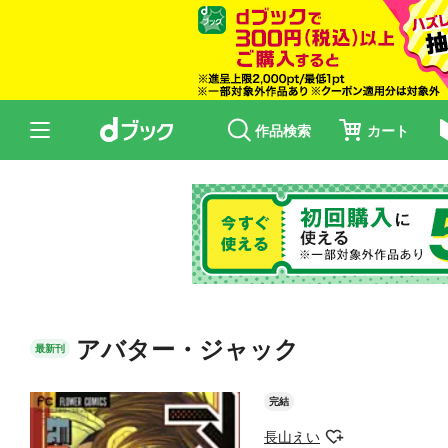
作品検索
カート
アバター・ジャック
最新刊
完結
長山えい