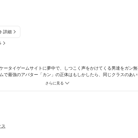
ト詳細
%
ケータイゲームサイトに夢中で、しつこく声をかけてくる男達をガン無
ムで最強のアバター「カン」の正体はもしかしたら、同じクラスのあい
も見た目だけで判断されてうんざりしてたツンデレ女子のガール・ミー
位で話題のしっとり系長編よみきり「君が欲しくて。」同時収録。
クス