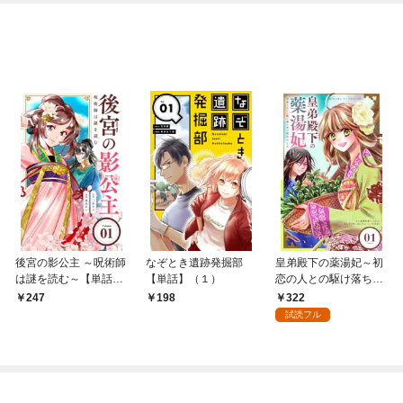
後宮の影公主 ～呪術師
なぞとき遺跡発掘部
皇弟殿下の薬湯妃～初
は謎を読む～【単話】
【単話】（１）
恋の人との駆け落ち先
（１）
は後宮でした～【単
322
247
198
話】（１）
試読フル