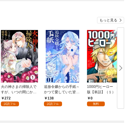
もっと見る
火の神さまの掃除人で
追放令嬢からの手紙～
1000円ヒーロー 新札
D
すが、いつの間にか花
かつて愛していた皆さ
版【単話】（１）
9
嫁として溺愛されてい
まへ 私のことなどお忘
272
138
0
ます【単話】（１）
れですか？～【単話】
試読フル
試読フル
無料
（１）