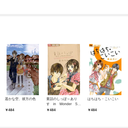
ぎて逃げ出したい(私た
ち犬猿の仲でしたよ
ね！？)
遥かな空、彼方の色
童話のしっぽ～あり
はちはち・こいこい
す in Wonder Sch
ool～
484
484
484