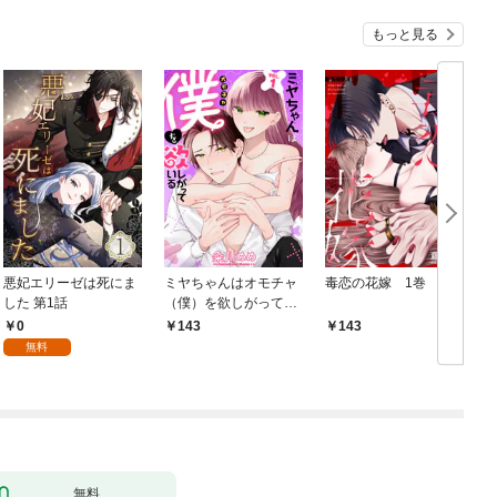
もっと見る
悪妃エリーゼは死にま
ミヤちゃんはオモチャ
毒恋の花嫁 1巻
した 第1話
（僕）を欲しがってい
る 1巻
0
143
143
無料
無料