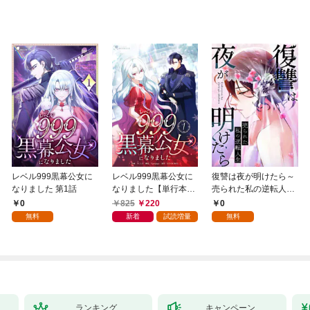
レベル999黒幕公女に
レベル999黒幕公女に
復讐は夜が明けたら～
なりました 第1話
なりました【単行本
売られた私の逆転人生
版】 1巻
(1)
0
825
220
0
無料
新着
試読増量
無料
ランキング
キャンペーン