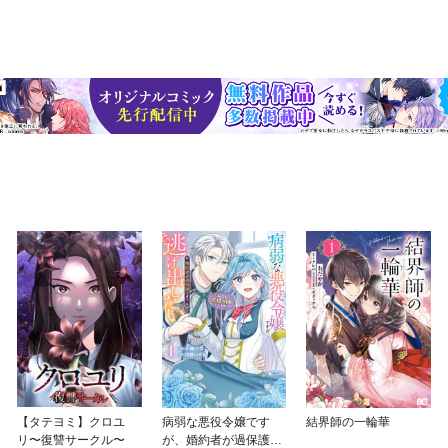
【タテヨミ】クロユ
病弱な悪役令嬢です
結界師の一輪華
リ〜復讐サークル〜
が、婚約者が過保護す