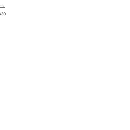
ック
/30