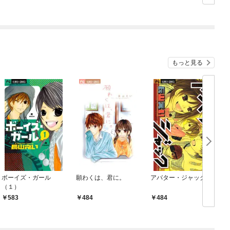
もっと見る
ボーイズ・ガール
願わくは、君に。
アバター・ジャック
（１）
583
484
484