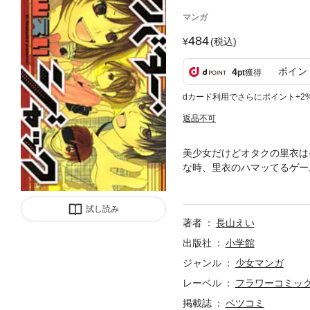
マンガ
484
(税込)
ポイン
4
pt
獲得
dカード利用でさらにポイント+2
返品不可
美少女だけどオタクの里衣は
な時、里衣のハマッてるゲー
いう感じになってきて？いつ
語。雑誌掲載時アンケート上
試し読み
著者
長山えい
出版社
小学館
ジャンル
少女マンガ
レーベル
フラワーコミッ
掲載誌
ベツコミ