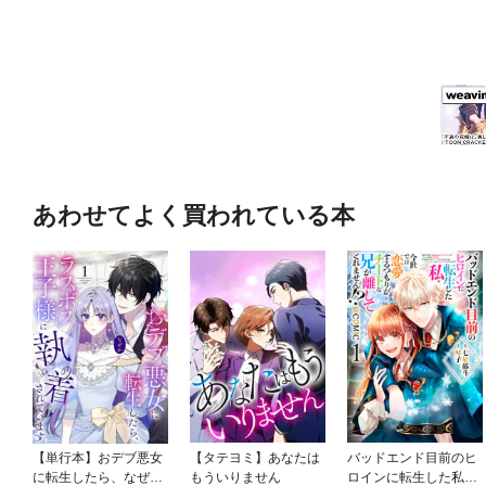
あわせてよく買われている本
【単行本】おデブ悪女
【タテヨミ】あなたは
バッドエンド目前のヒ
に転生したら、なぜか
もういりません
ロインに転生した私、