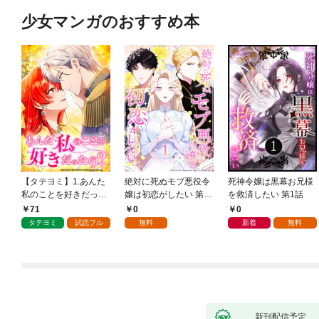
少女マンガのおすすめ本
【タテヨミ】1.あんた
絶対に死ぬモブ悪役令
死神令嬢は黒幕お兄様
私のことを好きだった
嬢は初恋がしたい 第1
を救済したい 第1話
の？
話
71
0
0
タテヨミ
試読フル
無料
新着
無料
新刊配信予定