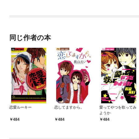
ラスボス王子様に執着
今世では恋愛するつも
されています
りがチートな兄が離し
てくれません！？@C
OMIC
同じ作者の本
恋愛ルーキー
恋してますから。
愛ってやつを歌ってみ
ようか
484
484
484