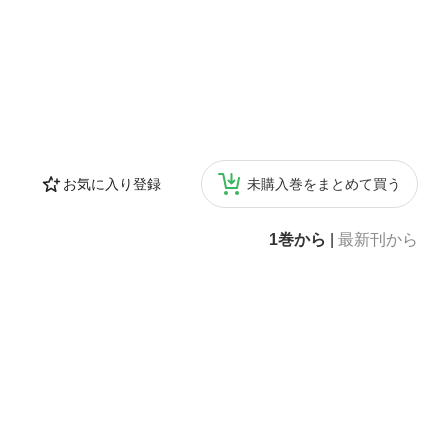
お気に入り登録
未購入巻をまとめて買う
1巻から
|
最新刊から