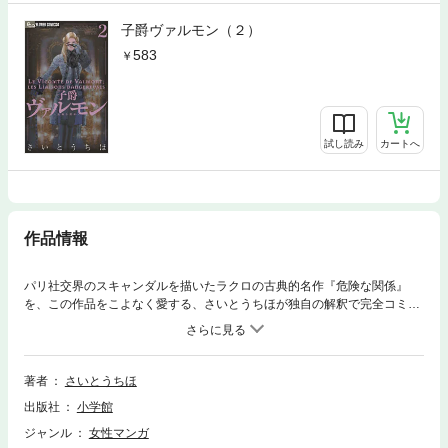
子爵ヴァルモン（２）
583
試し読み
カートへ
作品情報
パリ社交界のスキャンダルを描いたラクロの古典的名作『危険な関係』
を、この作品をこよなく愛する、さいとうちほが独自の解釈で完全コミカ
ライズ！「愛して、征服して、捨て去ること」それは稀代のプレイボー
イ、トリスタン・ド・ヴァルモン子爵にとって、自由を唯一の友とする放
蕩者（リベルタン）としての最高のプライド。そんな彼の甘い罠の標的と
なったのは、清純な美少女セシル、敬虔なトゥールベル法院長夫人、そし
著者
さいとうちほ
て盟友でもあるメルトイユ公爵夫人という、年齢もタイプも異なる3人の
出版社
小学館
女性たちだった。しかしこの危険なゲームは、次第に彼自身にもその刃を
向け始め…？はたしてゲームの勝者は？そして真の勝利とは…？男と女。
ジャンル
女性マンガ
愛と自由。欲望と純愛。現代にも通じる普遍的なテーマが、新たな息吹と