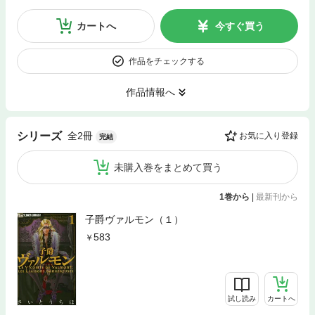
カートへ
今すぐ買う
作品をチェックする
作品情報へ
全2冊
シリーズ
お気に入り登録
完結
未購入巻をまとめて買う
1巻から
|
最新刊から
子爵ヴァルモン（１）
583
試し読み
カートへ