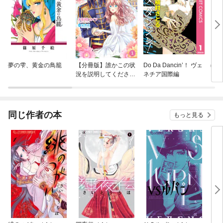
夢の雫、黄金の鳥籠
【分冊版】誰かこの状
Do Da Dancin’！ ヴェ
ぼく
況を説明してくださ
ネチア国際編
い！ ～契約から始まる
ウェディング～
同じ作者の本
もっと見る