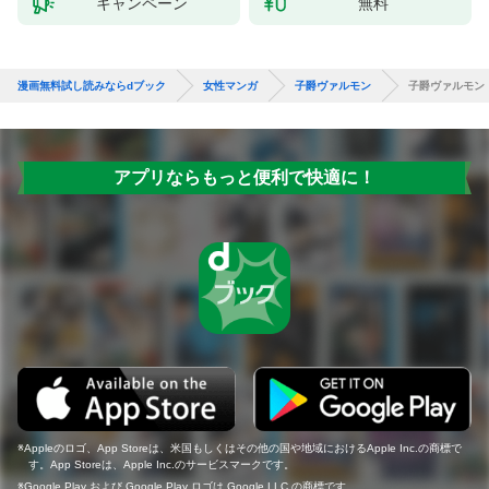
キャンペーン
無料
漫画無料試し読みならdブック
女性マンガ
子爵ヴァルモン
子爵ヴァルモン
アプリならもっと便利で快適に！
Appleのロゴ、App Storeは、米国もしくはその他の国や地域におけるApple Inc.の商標で
す。App Storeは、Apple Inc.のサービスマークです。
Google Play および Google Play ロゴは Google LLC の商標です。