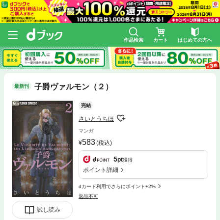
作品検索
カート
はじめての方へ
子爵ヴァルモン（２）
最新刊
完結
さいとうちほ
マンガ
583
(税込)
5
pt
獲得
ポイント詳細
dカード利用でさらにポイント+2%
返品不可
試し読み