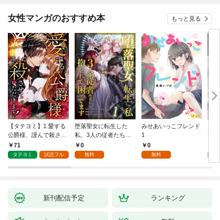
女性マンガのおすすめ本
もっと見る
【タテヨミ】1.愛する
堕落聖女に転生した
みせあいっこフレンド
火の
公爵様、謹んで殺させ
私、3人の従者たちに
1
すが
ていただきます！
抱かれて困ってます 第
嫁と
71
0
0
2
1話
ます
タテヨミ
試読フル
無料
無料
試
新刊配信予定
ランキング