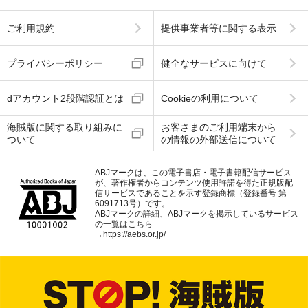
ご利用規約
提供事業者等に関する表示
プライバシーポリシー
健全なサービスに向けて
dアカウント2段階認証とは
Cookieの利用について
海賊版に関する取り組みに
お客さまのご利用端末から
ついて
の情報の外部送信について
ABJマークは、この電子書店・電子書籍配信サービス
が、著作権者からコンテンツ使用許諾を得た正規版配
信サービスであることを示す登録商標（登録番号 第
6091713号）です。
ABJマークの詳細、ABJマークを掲示しているサービス
の一覧はこちら
→
https://aebs.or.jp/