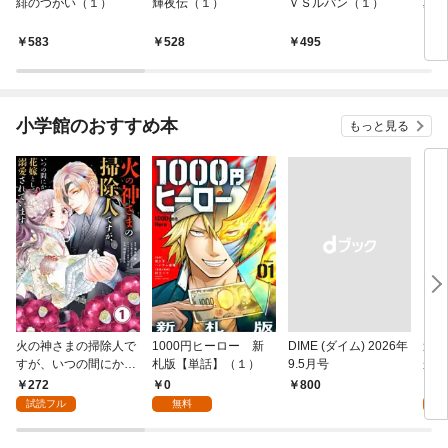
緋のつがい（１）
輝夜伝（１）
ＶＳルパン（１）
星を
583
528
495
5
小学館のおすすめ本
もっと見る
火の神さまの掃除人で
1000円ヒーロー 新
DIME (ダイム) 2026年
追放
すが、いつの間にか花
札版【単話】（１）
9.5月号
かつ
嫁として溺愛されてい
まへ
272
0
1
￥800
ます【単話】（１）
れで
試読フル
無料
試
（１