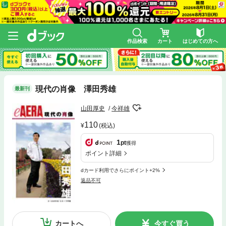
作品検索
カート
はじめての方へ
現代の肖像 澤田秀雄
最新刊
山田厚史
今祥雄
110
(税込)
1
pt
獲得
ポイント詳細
dカード利用でさらにポイント+2%
返品不可
カートへ
今すぐ買う