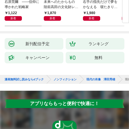
石原莞爾 ――信仰に
未来へのたからもの
右手の指先だけで夢を
〈身
導かれた戦略家
陸前高田の文化財レス
かなえる 寝たきり系
を超
キュー物語
男子ウッディの日々
1,122
1,870
1,980
1,
新着
新着
新着
新刊配信予定
ランキング
キャンペーン
無料
漫画無料試し読みならdブック
ノンフィクション
現代の肖像 澤田秀雄
現
アプリならもっと便利で快適に！