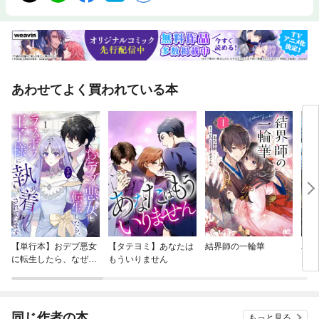
あわせてよく買われている本
【単行本】おデブ悪女
【タテヨミ】あなたは
結界師の一輪華
バッ
に転生したら、なぜか
もういりません
ロイ
ラスボス王子様に執着
今世
されています
りが
てく
OMI
同じ作者の本
もっと見る