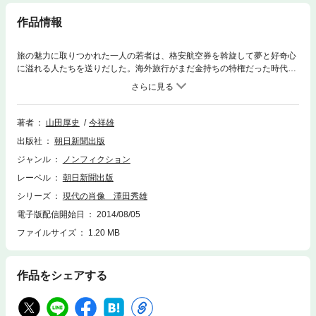
作品情報
旅の魅力に取りつかれた一人の若者は、格安航空券を斡旋して夢と好奇心
に溢れる人たちを送りだした。海外旅行がまだ金持ちの特権だった時代に
趣味から生まれたビジネスは、次々と壁にぶちあたる。それでもジェット
機を飛ばし、経営危機のリゾートを引き受けてきた。その、果てなく続く
旅をたどって。
著者
山田厚史
今祥雄
出版社
朝日新聞出版
ジャンル
ノンフィクション
レーベル
朝日新聞出版
シリーズ
現代の肖像 澤田秀雄
電子版配信開始日
2014/08/05
ファイルサイズ
1.20 MB
作品をシェアする