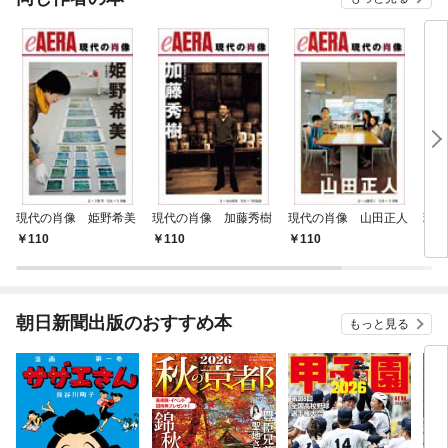
現代の肖像 姫野希美
現代の肖像 加藤秀樹
現代の肖像 山田正人
現代
110
110
110
1
朝日新聞出版のおすすめ本
もっと見る