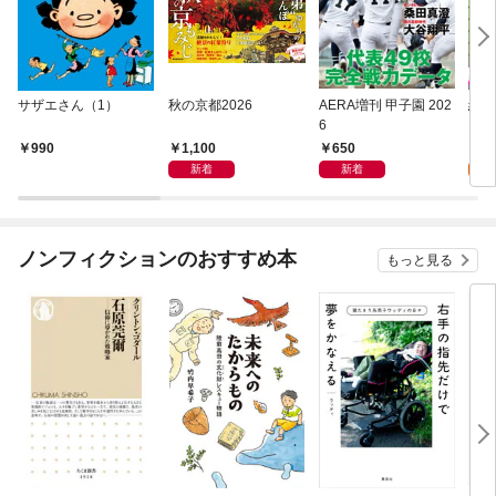
サザエさん（1）
秋の京都2026
AERA増刊 甲子園 202
終末
6
【単
1,100
650
0
990
新着
新着
ノンフィクションのおすすめ本
もっと見る