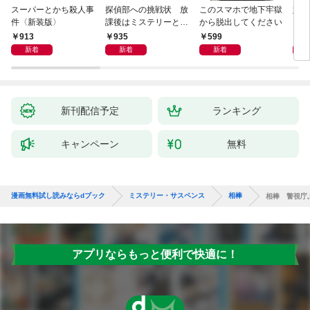
スーパーとかち殺人事
探偵部への挑戦状 放
このスマホで地下牢獄
姐御
件〈新装版〉
課後はミステリーとと
から脱出してください
もに 新装版
913
935
599
1,
新着
新着
新着
新刊配信予定
ランキング
キャンペーン
無料
漫画無料試し読みならdブック
ミステリー・サスペンス
相棒
相棒 警視庁
アプリならもっと便利で快適に！