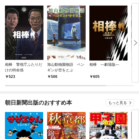
相棒 警視庁ふたりだ
旭山動物園物語 ペン
相棒 ―劇場版―
杉下
けの特命係
ギンが空をとぶ
523
506
605
7
朝日新聞出版のおすすめ本
もっと見る