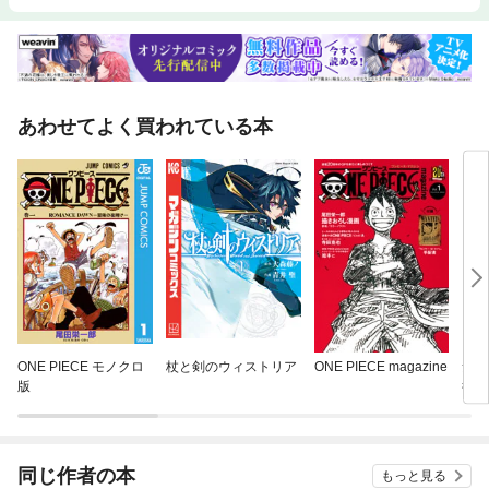
あわせてよく買われている本
ONE PIECE モノクロ
杖と剣のウィストリア
ONE PIECE magazine
素材
版
行記
同じ作者の本
もっと見る