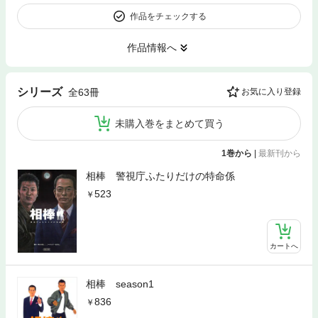
作品をチェックする
作品情報へ
シリーズ
全63冊
お気に入り登録
未購入巻をまとめて買う
1巻から
|
最新刊から
相棒 警視庁ふたりだけの特命係
523
カートへ
相棒 season1
836