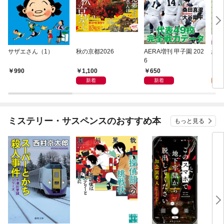
サザエさん（1）
秋の京都2026
AERA増刊 甲子園 202
終末
6
【単
1,100
650
0
990
新着
新着
ミステリー・サスペンスのおすすめ本
もっと見る