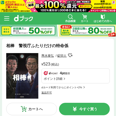
作品検索
カート
はじめての方へ
相棒 警視庁ふたりだけの特命係
輿水泰弘
碇卯人
523
(税込)
4
pt
獲得
ポイント詳細
dカード利用でさらにポイント+2%
返品不可
カートへ
今すぐ買う