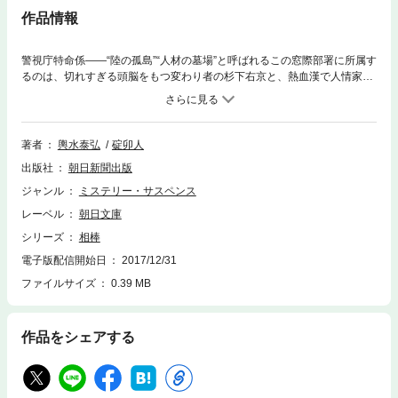
作品情報
警視庁特命係――“陸の孤島”“人材の墓場”と呼ばれるこの窓際部署に所属す
るのは、切れすぎる頭脳をもつ変わり者の杉下右京と、熱血漢で人情家の
亀山薫、ふたりだけ。右京の鋭い推理と、薫の神憑り的な山カンで、様々
な難事件を解決していく。
著者
輿水泰弘
碇卯人
出版社
朝日新聞出版
ジャンル
ミステリー・サスペンス
レーベル
朝日文庫
シリーズ
相棒
電子版配信開始日
2017/12/31
ファイルサイズ
0.39 MB
作品をシェアする