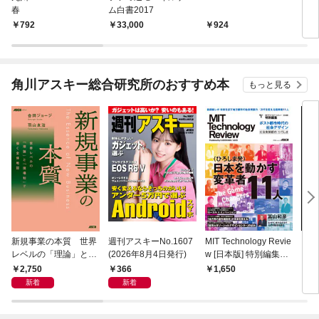
春
ム白書2017
792
33,000
924
1,
角川アスキー総合研究所のおすすめ本
もっと見る
新規事業の本質 世界
週刊アスキーNo.1607
MIT Technology Revie
ラー
レベルの「理論」と
(2026年8月4日発行)
w [日本版] 特別編集
プリ 
「現場知」で描く全体
ポスト都市時代の社会
2,750
366
1,650
1,
地図
デザイン 社会実装都
新着
新着
市 ひろしま