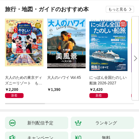
旅行・地図・ガイドのおすすめ本
もっと見る
大人のための東京ディ
大人のハワイ Vol.45
にっぽん全国たのしい
D1
ズニーリゾート もっ
船旅 2026-2027
イ 2
とやさしいガイド
2,200
2,420
2,
1,390
新着
新着
新刊配信予定
ランキング
キャンペーン
無料