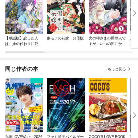
【単話版】恋した人
傷モノの花嫁 分冊版
火の神さまの掃除人で
王妃
は、妹の代わりに死ん
すが、いつの間にか花
が、
でくれと言った。—妹
嫁として溺愛されてい
せら
と結婚した片思い相手
ます【単話】
ら、
がなぜ今さら私のもと
まし
に？と思ったら—@C
ぞお
同じ作者の本
もっと見る
OMIC
ク）
九州LOVEWalker2026
ファミ通モバイルゲー
COCO’S LOVE BOOK
戦国L