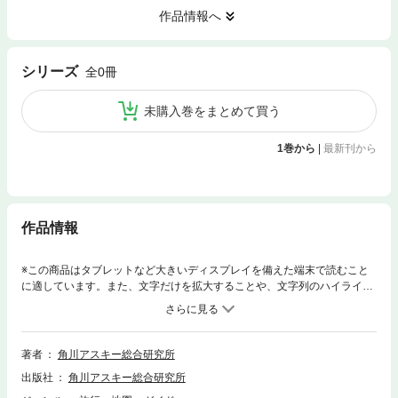
作品情報へ
シリーズ
全0冊
未購入巻をまとめて買う
1巻から
|
最新刊から
作品情報
※この商品はタブレットなど大きいディスプレイを備えた端末で読むこと
に適しています。また、文字だけを拡大することや、文字列のハイライ
ト、検索、辞書の参照、引用などの機能が使用できません。広大な大阪・
関西万博の会場を、迷わず、効率的に、そして最大限に楽しみたい！そん
なあなたのための最強のパートナー、「大阪・関西万博 徹底攻略MAP」
が誕生しました。このガイド特徴は「会場内で迷わない」こと。まさにま
著者
角川アスキー総合研究所
さに万博会場の「地図帳」です。「今いるパビリオンからすぐ行けるパビ
出版社
角川アスキー総合研究所
リオンは？」「トイレはどこ？」「一番近いレストランは？」など、私た