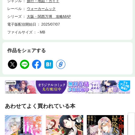
ちは「会場で本当に役立つこと」に焦点を当てました。現地編集部が、実
ジャンル
旅行・地図・ガイド
際に足を運び、パビリオンの内部から最新グルメなど、開幕してからわか
レーベル
ウォーカームック
った「会場の最新情報」を集めました。"生きた"情報を徹底取材し、持ち
運びやすいA5判サイズにミニマムにパッケージ化しました。特にこだわっ
シリーズ
大阪・関西万博 攻略MAP
たのは、圧倒的な「分かりやすさ」と「ナビゲーション機能」。豊富な会
電子版配信開始日
2025/07/07
場地図と、多数の撮りおろし写真を用いて、行きたい場所や見どころが一
ファイルサイズ
- MB
目で分かります。地図上の現在地から、目的のパビリオン、人気のグルメ
スポット、ちょっと一息つける休憩所まで、必要な情報へすぐにアクセス
できる構成です。タブINDEXや隣接エリアへの参照機能を使えば、知りた
い情報に迷わず素早くたどり着けます。この一冊があれば、広大な万博会
作品をシェアする
場でも迷う心配は無用。時間を無駄にせず、限られた時間の中で最高の体
験を掴み取るための、あなたのための「徹底攻略」ツールです。万博来場
の際は、ぜひお手元に！
あわせてよく買われている本