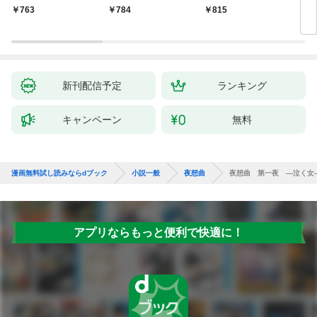
763
784
815
7
新刊配信予定
ランキング
キャンペーン
無料
漫画無料試し読みならdブック
小説一般
夜想曲
夜想曲 第一夜 ―泣く女
アプリならもっと便利で快適に！