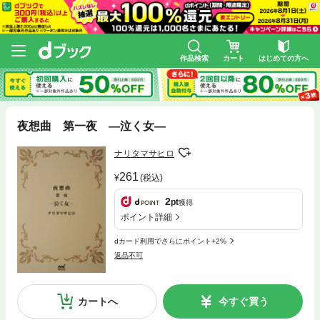
作品検索
カート
はじめての方へ
夜想曲 第一夜 ―泣く女―
ナリタマサヒロ
261
(税込)
2
pt
獲得
ポイント詳細
dカード利用でさらにポイント+2%
返品不可
カートへ
今すぐ買う