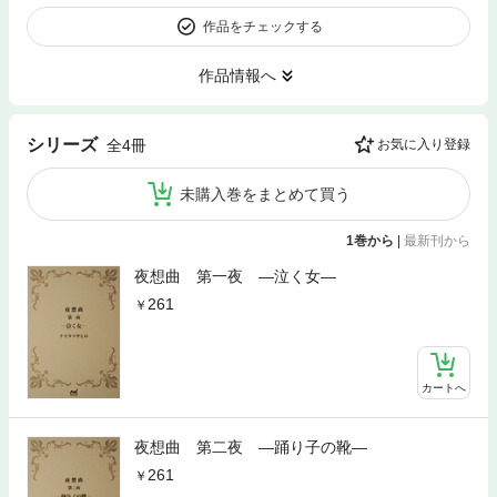
作品をチェックする
作品情報へ
シリーズ
全4冊
お気に入り登録
未購入巻をまとめて買う
1巻から
|
最新刊から
夜想曲 第一夜 ―泣く女―
261
カートへ
夜想曲 第二夜 ―踊り子の靴―
261