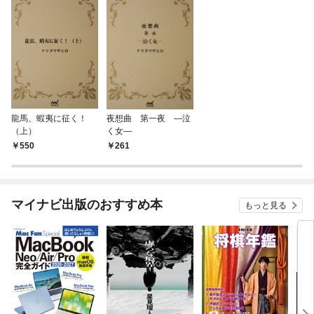
龍馬、蝦夷に征く！
夜想曲 第一夜 ―泣
（上）
く女―
550
261
マイナビ出版のおすすめ本
もっと見る