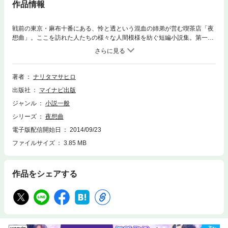
作品情報
戦前の東京・麻布十番にある、怜と透という混血の姉弟が営む喫茶店「夜
想曲」。ここを訪れた人たちの様々な人間模様を紡ぐ短編小説集。第一夜
は、旧制高校の同級生二人の友情と死を、「泣く女が死者を迎えに来る」
という二人の郷里の言い伝えを背景に描き出します。
著者
ナリタマサヒロ
出版社
マイナビ出版
ジャンル
小説一般
シリーズ
夜想曲
電子版配信開始日
2014/09/23
ファイルサイズ
3.85 MB
作品をシェアする