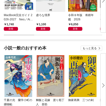
MacBook完全ガイド 2
虚ろな境界
令和８年版 将棋年
つく
026-2027 Neo／Air
鑑 2026
像生
／Pro対応
1,740
1,100
6,050
4,
新着
新着
新着
小説一般のおすすめ本
もっと見る
千夏の光 蘭学小町の
鯛飯と花嫁 渡り庖丁
御家再興 三つの剣
降格
捕物帖
人 喜助