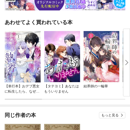
あわせてよく買われている本
【単行本】おデブ悪女
【タテヨミ】あなたは
結界師の一輪華
バッ
に転生したら、なぜか
もういりません
ロイ
ラスボス王子様に執着
今世
されています
りが
てく
OMI
同じ作者の本
もっと見る