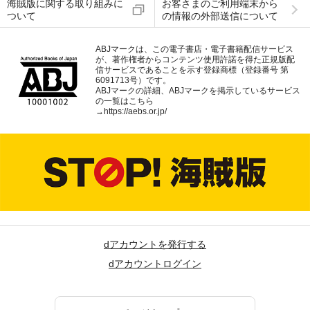
海賊版に関する取り組みに
お客さまのご利用端末から
ついて
の情報の外部送信について
ABJマークは、この電子書店・電子書籍配信サービス
が、著作権者からコンテンツ使用許諾を得た正規版配
信サービスであることを示す登録商標（登録番号 第
6091713号）です。
ABJマークの詳細、ABJマークを掲示しているサービス
の一覧はこちら
→
https://aebs.or.jp/
dアカウントを発行する
dアカウントログイン