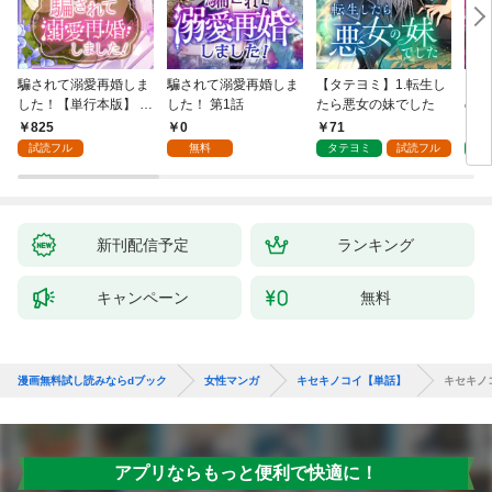
騙されて溺愛再婚しま
騙されて溺愛再婚しま
【タテヨミ】1.転生し
【タ
した！【単行本版】 1
した！ 第1話
たら悪女の妹でした
の私
巻
825
0
71
7
試読フル
無料
タテヨミ
試読フル
タ
新刊配信予定
ランキング
キャンペーン
無料
漫画無料試し読みならdブック
女性マンガ
キセキノコイ【単話】
キセキノ
アプリならもっと便利で快適に！