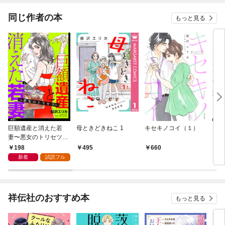
同じ作者の本
もっと見る
巨額遺産と消えた若
母ときどきねこ 1
キセキノコイ（１）
キセ
妻〜悪女のトリセツ〜
（１
【単話】（１）
198
495
660
1
新着
試読フル
祥伝社のおすすめ本
もっと見る