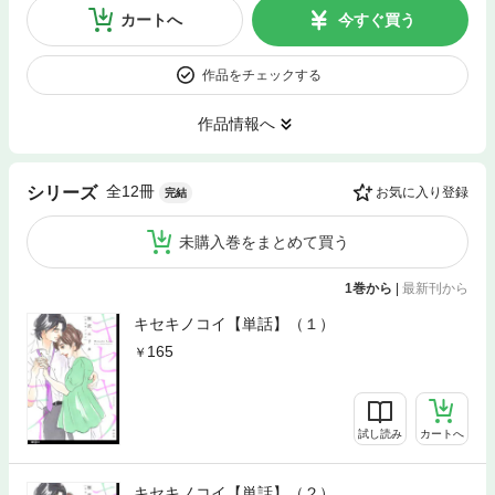
カートへ
今すぐ買う
作品をチェックする
作品情報へ
全12冊
シリーズ
お気に入り登録
完結
未購入巻をまとめて買う
1巻から
|
最新刊から
キセキノコイ【単話】（１）
165
試し読み
カートへ
キセキノコイ【単話】（２）