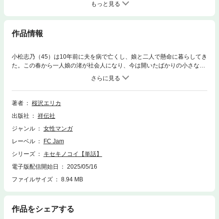
もっと見る
作品情報
小松志乃（45）は10年前に夫を病で亡くし、娘と二人で懸命に暮らしてき
た。この春から一人娘の渚が社会人になり、今は開いたばかりの小さな食
堂「定食こまつ」を切り盛りすることが生きがいになっている。これから
恋愛をしようなんて少しも考えていなかったのに、偶然お店にやってきた
売り出し中の若手俳優、永瀬丈（25）と出会って、まさか全力で愛される
ことになるなんて…！これは奇跡としか言いようのない恋のお話。
著者
桜沢エリカ
出版社
祥伝社
ジャンル
女性マンガ
レーベル
FC Jam
シリーズ
キセキノコイ【単話】
電子版配信開始日
2025/05/16
ファイルサイズ
8.94 MB
作品をシェアする