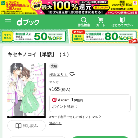
作品検索
カート
はじめての方へ
キセキノコイ【単話】（１）
完結
桜沢エリカ
マンガ
165
(税込)
1
pt
獲得
ポイント詳細
dカード利用でさらにポイント+2%
返品不可
試し読み