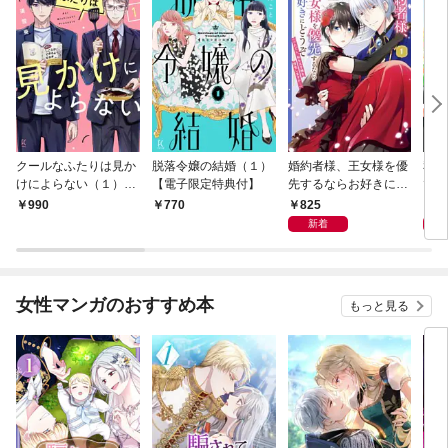
クールなふたりは見か
脱落令嬢の結婚（１）
婚約者様、王女様を優
私、
けによらない（１）
【電子限定特典付】
先するならお好きにど
で〜
【電子限定特典付】
うぞ（※ただし、私も
嬢？
825
1,
990
770
王子様を優先します
です
新着
が…）（１）【電子限
定特典付】
女性マンガのおすすめ本
もっと見る