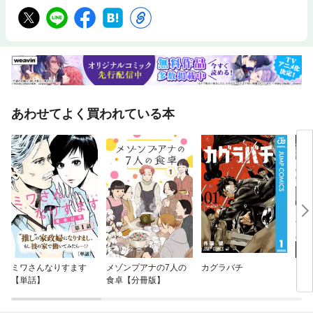
あわせてよく買われている本
ミワさんなりすます
メゾンプアナの7人の
カグラバチ
マッ
【単話】
食卓【分冊版】
らエ