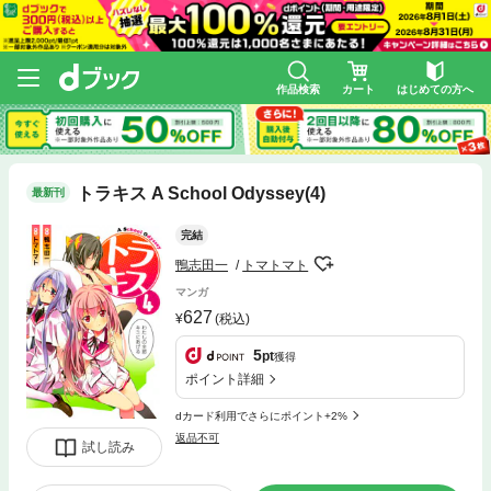
作品検索
カート
はじめての方へ
トラキス A School Odyssey(4)
最新刊
完結
鴨志田一
トマトマト
マンガ
627
(税込)
5
pt
獲得
ポイント詳細
dカード利用でさらにポイント+2%
返品不可
試し読み