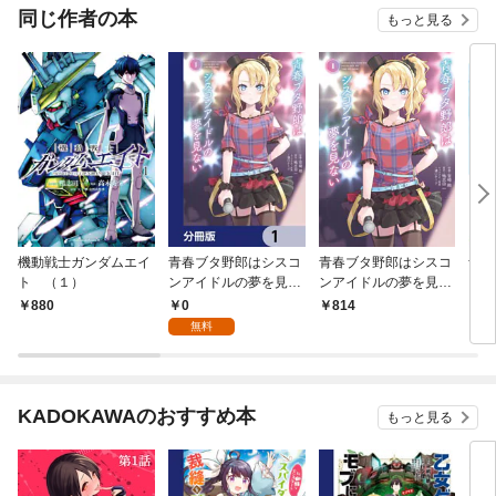
OMI
同じ作者の本
もっと見る
機動戦士ガンダムエイ
青春ブタ野郎はシスコ
青春ブタ野郎はシスコ
青春
ト （１）
ンアイドルの夢を見な
ンアイドルの夢を見な
ガー
い【分冊版】 1
い 1
い
0
880
814
6
無料
KADOKAWAのおすすめ本
もっと見る