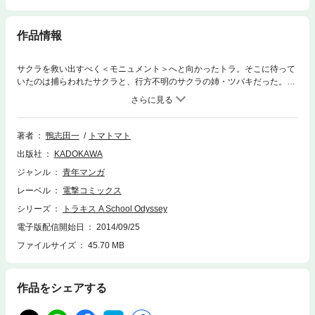
作品情報
サクラを救い出すべく＜モニュメント＞へと向かったトラ。そこに待って
いたのは捕らわれたサクラと、行方不明のサクラの姉・ツバキだった。世
界を一変させる＜データ＞と乙女のキスをめぐる学園コメディ、完結！！
著者
鴨志田一
トマトマト
出版社
KADOKAWA
ジャンル
青年マンガ
レーベル
電撃コミックス
シリーズ
トラキス A School Odyssey
電子版配信開始日
2014/09/25
ファイルサイズ
45.70 MB
作品をシェアする