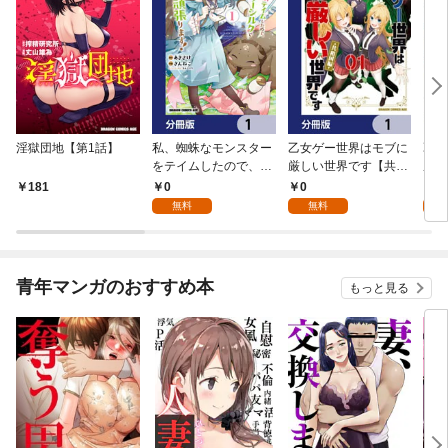
淫獄団地【第1話】
私、蜘蛛なモンスター
乙女ゲー世界はモブに
乙女
をテイムしたので、ス
厳しい世界です【共和
厳し
パイダーシルクで裁縫
国編】【分冊版】 1
国
0
0
8
181
を頑張ります！【分冊
無料
無料
試
版】 1
青年マンガのおすすめ本
もっと見る