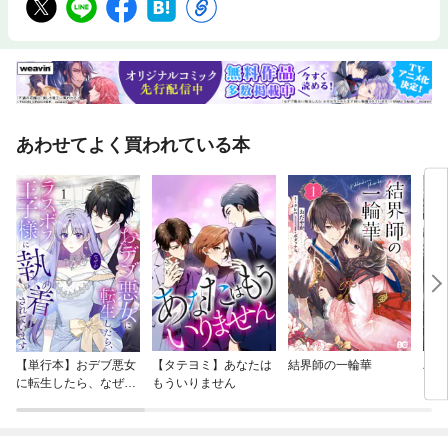
あわせてよく買われている本
【単行本】おデブ悪女
【タテヨミ】あなたは
結界師の一輪華
バッ
に転生したら、なぜか
もういりません
ロイ
ラスボス王子様に執着
今世
されています
りが
てく