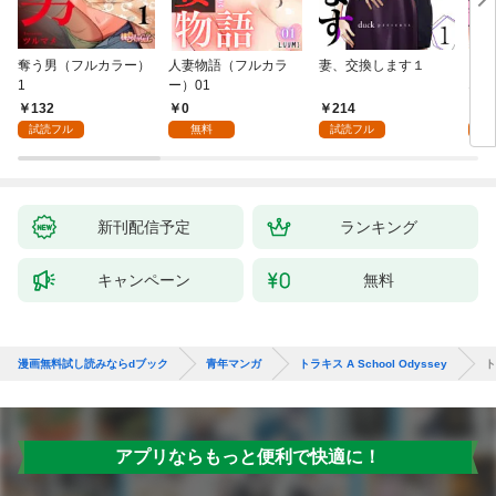
奪う男（フルカラー）
人妻物語（フルカラ
妻、交換します１
ごめ
1
ー）01
ない
132
0
214
1
試読フル
無料
試読フル
試
新刊配信予定
ランキング
キャンペーン
無料
漫画無料試し読みならdブック
青年マンガ
トラキス A School Odyssey
ト
アプリならもっと便利で快適に！