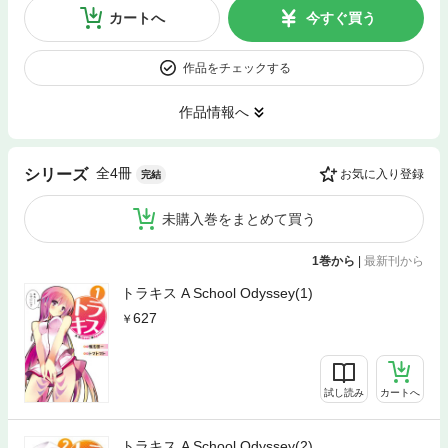
カートへ
今すぐ買う
作品をチェックする
作品情報へ
全4冊
シリーズ
お気に入り登録
完結
未購入巻をまとめて買う
1巻から
|
最新刊から
トラキス A School Odyssey(1)
627
試し読み
カートへ
トラキス A School Odyssey(2)