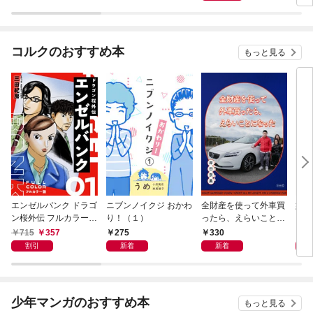
コルクのおすすめ本
もっと見る
エンゼルバンク ドラゴ
ニブンノイクジ おかわ
全財産を使って外車買
姉の
ン桜外伝 フルカラー版
り！（１）
ったら、えらいことに
（１）
なった
715
357
275
330
1,
割引
新着
新着
少年マンガのおすすめ本
もっと見る