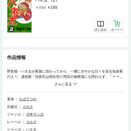
ハネ太 （2）
330
165
試し読み
カートへ
作品情報
野良猫・ハネ太が家族に加わってから、一層にぎやかな日々を送る知多家
の人々。漫画家・知多氏は締め切り間近の修羅場にも関わらず、「イージ
ー会」のゴルフにいそいと出かけてしまった…。実はこのイージー会、さ
いとう先生・藤子先生・高井先生・古谷先生・北見先生をはじめ、漫画界
の重鎮が集う伝説の会なのだ！ 実話を基に描いたハネ太と知多家の笑い
と涙（？）の物語。
著者
ちばてつや
出版社
コルク
ジャンル
少年マンガ
レーベル
コルク
シリーズ
ハネ太