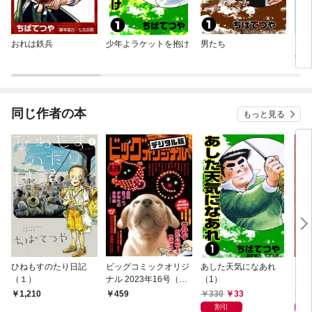
おれは鉄兵
少年よラケットを抱け
男たち
ちば
年マ
同じ作者の本
もっと見る
ひねもすのたり日記
ビッグコミックオリジ
あした天気になあれ
おれ
（１）
ナル 2023年16号（20
（1）
23年8月4日発売)
330
33
3
1,210
459
割引