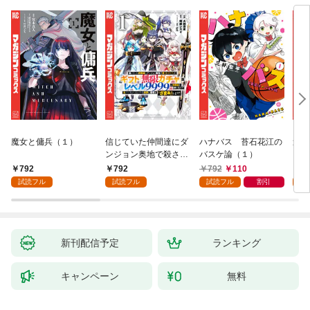
魔女と傭兵（１）
信じていた仲間達にダ
ハナバス 苔石花江の
追放
ンジョン奥地で殺され
バスケ論（１）
『自
かけたがギフト『無限
領地
792
792
792
110
7
ガチャ』でレベル９９
強の
試読フル
試読フル
試読フル
割引
試
９９の仲間達を手に入
～最
れて元パーティーメン
で始
バーと世界に復讐＆
拓ス
『ざまぁ！』します！
（１
（１）
新刊配信予定
ランキング
キャンペーン
無料