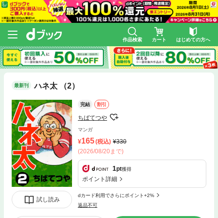
作品検索
カート
はじめての方へ
ハネ太 （2）
最新刊
完結
割引
ちばてつや
マンガ
165
(税込)
330
(2026/08/20まで)
1
pt
獲得
ポイント詳細
dカード利用でさらにポイント+2%
試し読み
返品不可