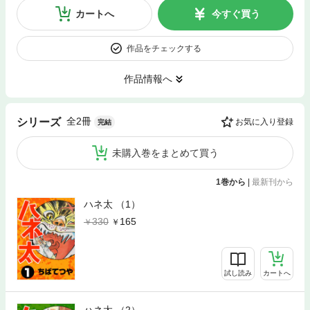
カートへ
今すぐ買う
作品をチェックする
作品情報へ
全2冊
シリーズ
お気に入り登録
完結
未購入巻をまとめて買う
1巻から
|
最新刊から
ハネ太 （1）
330
165
試し読み
カートへ