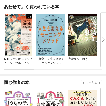
あわせてよく買われている本
ＮＨＫラジオ エンジョ
［新版］人生を変える
火喰鳥を、喰う
あす
イ・シンプル・イング
モーニングメソッド〜
いレ
リッシュ
自由に機嫌よく生きて
の食
いる人が、毎朝してい
ること。
同じ作者の本
もっと見る