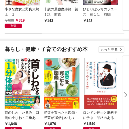
小さな魔女と野良犬騎
十歳の最強魔導師 第
ひとりぼっちのソユー
無
士 １
１話 前篇
ズ 第１話 前編
第１
638
319
143
143
1
割引
暮らし・健康・子育てのおすすめ本
もっと見る
首のしわ たるみ 口
野菜を買ったら図鑑 -
ロンドン紳士と脳科学
新版
元の小じわ・二重あ
野菜が10倍おいしくな
に学ぶ 品格のあるマ
ご 何歳からでもここ
る保存法と64のレシピ
ウントのとり方
1,848
1,870
1,540
1,
まで若くなる！ 名医
-