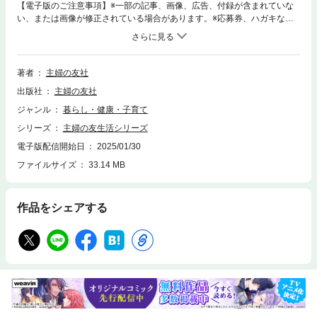
【電子版のご注意事項】※一部の記事、画像、広告、付録が含まれていな
い、または画像が修正されている場合があります。※応募券、ハガキなど
はご利用いただけません。※掲載時の商品やサービスは、時間の経過にと
もない提供が終了している場合があります。※この商品は固定レイアウト
で作成されており、タブレットなど大きいディスプレイを備えた端末で読
むことに適しています。また、文字列のハイライトや検索、辞書の参照、
著者
主婦の友社
引用などの機能が使用できません。以上、あらかじめご了承の上お楽しみ
出版社
主婦の友社
ください。年齢に左右されない！おいしく無理なく、低コストでとれる
「超」たんぱく質たっぷりレシピを251品紹介。年齢とともに不足しがち
ジャンル
暮らし・健康・子育て
なタンパク質。安価な肉だけで補おうとするけど、すぐお腹がいっぱいに
シリーズ
主婦の友生活シリーズ
なってしまい十分な栄養をとるのがとっても難しい…。だけど生き生きと
元気な体を保つには欠かせない！そんな悩みを抱える人にとっておき。お
電子版配信開始日
2025/01/30
財布にも優しくて無理なく続けられる「超たんぱく質おかず」をたっぷり
ファイルサイズ
33.14 MB
ご紹介します。メインだけでなく副菜、汁物、忙しい日に便利なワンプレ
ートレシピまで251品を掲載。レシピの横には1人分あたりのたんぱく質量
を掲載しているため、組み合わせてご自身に必要な１日のたんぱく質をと
作品をシェアする
ることも可能です。PART１ もりもり！たんぱく質献立 PART２ お肉
とお魚のメインおかずPART３ 大豆加工食品と卵のおかずPART４ 超た
んぱく質サブおかずPART５ 超たんぱく質汁もの