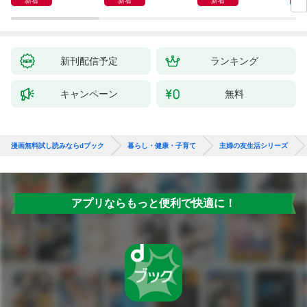
新着
新着
新着
が教える最新１分体操
大全
新刊配信予定
ランキング
キャンペーン
無料
漫画無料試し読みならdブック
暮らし・健康・子育て
主婦の友生活シリーズ
アプリならもっと便利で快適に！