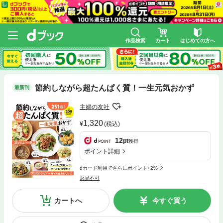
作品検索
カート
はじめての方へ
節約しながら超たんぱく質！一生元気おかず
最新刊
主婦の友社
1,320
(税込)
12
pt
獲得
ポイント詳細
dカード利用でさらにポイント+2%
返品不可
カートへ
今すぐ買う