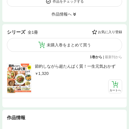
作品をチェックする
作品情報へ
シリーズ
全1冊
お気に入り登録
未購入巻をまとめて買う
1巻から
|
最新刊から
節約しながら超たんぱく質！一生元気おかず
1,320
カートへ
作品情報