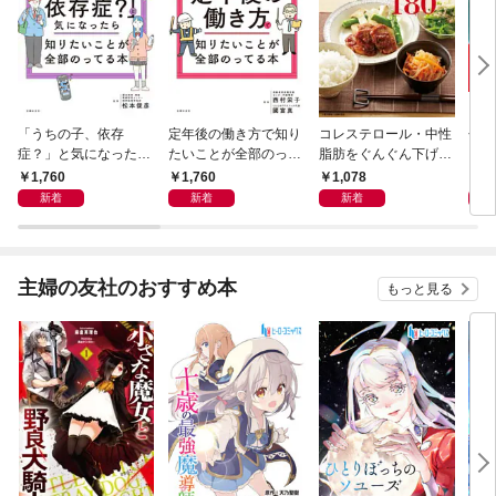
「うちの子、依存
定年後の働き方で知り
コレステロール・中性
ぜー
症？」と気になったら
たいことが全部のって
脂肪をぐんぐん下げる
クチ
知りたいことが全部の
る本
おいしいレシピ180＜
糖質
1,760
1,760
1,078
1,
ってる本
電子新版＞
電子
新着
新着
新着
主婦の友社のおすすめ本
もっと見る