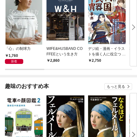
「心」の制球力
WIFE&HUSBAND CO
デジ絵・漫画・イラス
私た
FFEEという生き方
トを描く人に役立つ 戦
った
1,760
国武器甲冑事典
2,860
2,750
1,
新着
趣味のおすすめ本
もっと見る