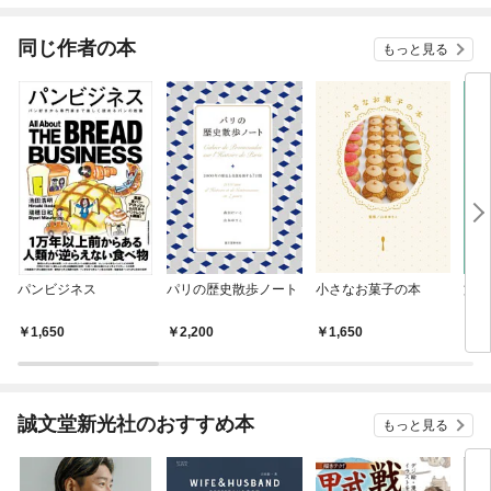
ったら、 寝室でお説教
されるようになりまし
同じ作者の本
もっと見る
た。
パンビジネス
パリの歴史散歩ノート
小さなお菓子の本
旅の
トナ
1,650
2,200
1,650
1,
誠文堂新光社のおすすめ本
もっと見る