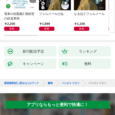
電車の顔図鑑2 国鉄型
フェルメールぴあ
なるほどフェルメール
大人
の鉄道車両
ハン
2,200
1,999
1,100
1,
新着
新着
新着
新刊配信予定
ランキング
キャンペーン
無料
漫画無料試し読みならdブック
趣味
パンのトリセツ
パンのトリセツ
アプリならもっと便利で快適に！