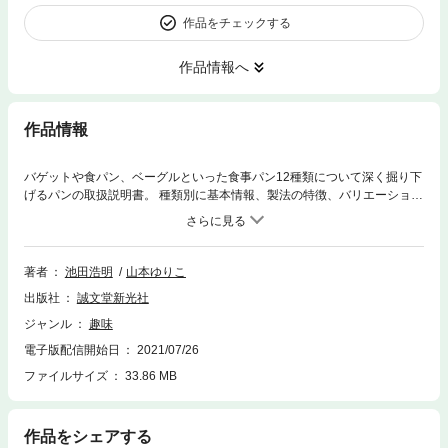
作品をチェックする
作品情報へ
作品情報
バゲットや食パン、ベーグルといった食事パン12種類について深く掘り下
げるパンの取扱説明書。 種類別に基本情報、製法の特徴、バリエーショ
ン、切り方、焼き方、おすすめの食べ方を解説します。 食べ方は基本的に
本国の食文化に基づき、複数のレシピを紹介しています。 パンの種類ごと
に掲載する食べ方のレシピのほか、パンに合うレシピを卵や肉などの食材
別に掲載。 好きな食材や使いたいものから食べ方やそれに合うパンを選ぶ
著者
池田浩明
山本ゆりこ
ことができます。 フランスやイタリア、ドイツなど、各国のパン食文化を
出版社
誠文堂新光社
日本で楽しむ方法をレポートするコラムやパンの基本的な情報を解説した
ページも充実しています。 実用性に加え、読み物としてのおもしろさも兼
ジャンル
趣味
ね備えた一冊です。
電子版配信開始日
2021/07/26
ファイルサイズ
33.86 MB
作品をシェアする