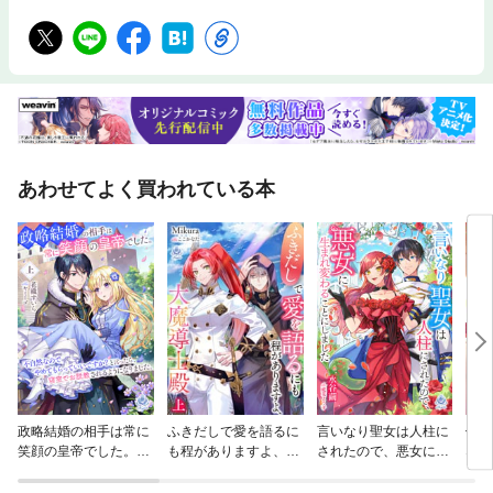
あわせてよく買われている本
政略結婚の相手は常に
ふきだしで愛を語るに
言いなり聖女は人柱に
偽装
笑顔の皇帝でした。不
も程がありますよ、大
されたので、悪女に生
ない
自然なのでやめてもら
魔導士殿
まれ変わることにしま
っていいですか？と言
した