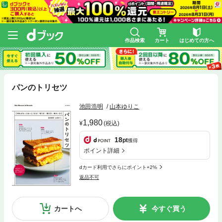
作品検索
カート
はじめての方へ
パンのトリセツ
池田浩明
山本ゆりこ
1,980
(税込)
18
pt
獲得
ポイント詳細
dカード利用でさらにポイント+2%
返品不可
カートへ
今すぐ買う