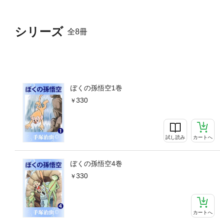
シリーズ
全8冊
ぼくの孫悟空1巻
330
試し読み
カートへ
ぼくの孫悟空4巻
330
カートへ