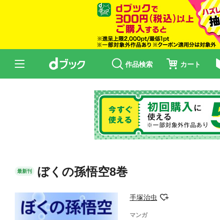
作品検索
カート
ぼくの孫悟空8巻
最新刊
手塚治虫
マンガ