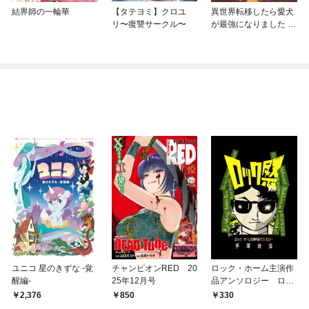
結界師の一輪華
【タテヨミ】クロユ
異世界転移したら愛犬
リ〜復讐サークル〜
が最強になりました ～
シルバーフェンリルと
俺が異世界暮らしを始
めたら～ THE COMIC
ユニコ 星のきずな -覚
チャンピオンRED 20
ロック・ホーム主演作
醒編-
25年12月号
品アンソロジー ロッ
ク祭（フェスティバ
2,376
850
330
ル）