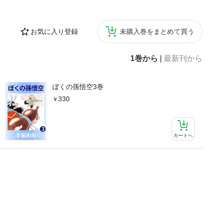
お気に入り登録
未購入巻をまとめて買う
1巻から
|
最新刊から
ぼくの孫悟空3巻
330
カートへ