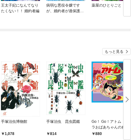
王太子妃になんてなり
病弱な悪役令嬢です
薬屋のひとりごと
たくない！！ 婚約者編
が、婚約者が過保護す
ぎて逃げ出したい(私た
ち犬猿の仲でしたよ
ね！？)
もっと見る
手塚治虫博物館
手塚治虫 昆虫図鑑
Go！ Go！アトム ザ
G
ラおばあちゃんのねが
い
1,078
814
880