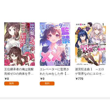
王位継承者の俺は覚醒
エレベーターに監禁さ
迷宮狂走曲 1 ～エロ
兆候ゼロの肉体を手に
れたらxxをした件【全
ゲ世界なのにエロそっ
入れて自由を謳歌す
年齢版】(1)
ちのけでひたすら最強
0
0
770
る。1
を目指すモブ転生者～
無料
無料