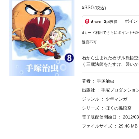
330
(税込)
ポイン
3
pt
獲得
dカード利用でさらにポイント+2
返品不可
石から生まれた石ザル孫悟空
く三蔵法師をたすけ、襲いか
著者
手塚治虫
出版社
手塚プロダクショ
ジャンル
少年マンガ
シリーズ
ぼくの孫悟空
電子版配信開始日
2012/03
ファイルサイズ
29.46 MB