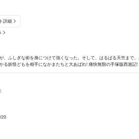
ト詳細
%
が、ふしぎな術を身につけて強くなった。そして、はるばる天竺まで、
かる妖怪どもを相手になかまたちと大あばれ! 痛快無類の手塚版西遊記!
ン
/20