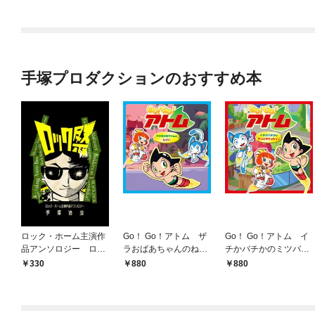
手塚プロダクションのおすすめ本
ロック・ホーム主演作
Go！ Go！アトム ザ
Go！ Go！アトム イ
品アンソロジー ロッ
ラおばあちゃんのねが
チかバチかのミツバチ
ク祭（フェスティバ
い
ミッション
330
880
880
ル）