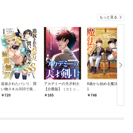
もっと見る
追放されたパシリ、買
アカデミーの天才剣士
8歳から始める魔法学
い物スキルSSSで装備
【分冊版】（コミッ
1
無双 ～買ったモノを
ク） １話【フルカラ
720
165
748
超強化して最強パーテ
ー】
ィー目指します～【単
行本版】 1巻