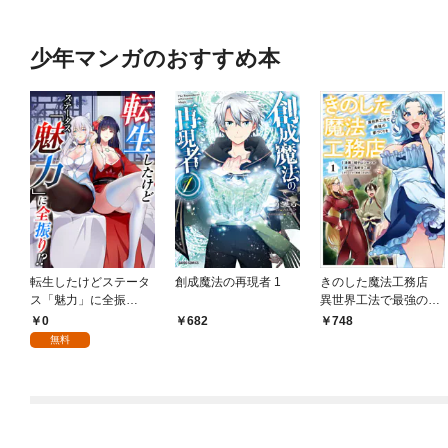
少年マンガのおすすめ本
転生したけどステータ
創成魔法の再現者 1
きのした魔法工務店
ス「魅力」に全振
異世界工法で最強の家
り！？(1)
づくりを（コミック）
0
682
748
１
無料