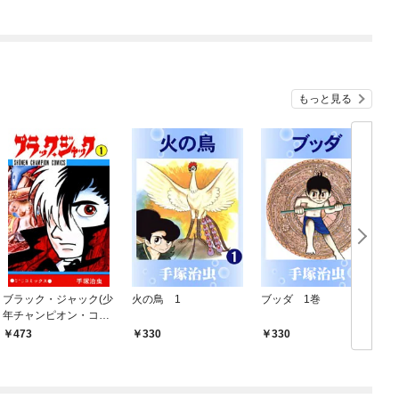
もっと見る
ブラック・ジャック(少
火の鳥 1
ブッダ 1巻
年チャンピオン・コミ
ックス) 1
473
330
330