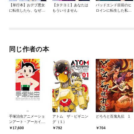
【単行本】おデブ悪女
【タテヨミ】あなたは
バッドエンド目前のヒ
に転生したら、なぜか
もういりません
ロインに転生した私、
ラスボス王子様に執着
今世では恋愛するつも
されています
りがチートな兄が離し
てくれません！？@C
OMIC
同じ作者の本
手塚治虫アニメーショ
アトム ザ・ビギニン
どろろと百鬼丸伝 1
ンアート・アーカイブ
グ（１）
ス
17,600
792
704