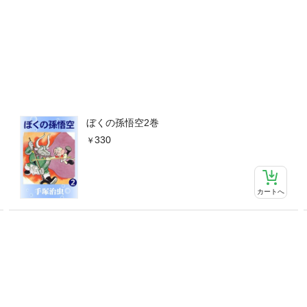
ぼくの孫悟空2巻
330
カートへ