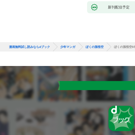
新刊配信予定
漫画無料試し読みならdブック
少年マンガ
ぼくの孫悟空
ぼくの孫悟空8