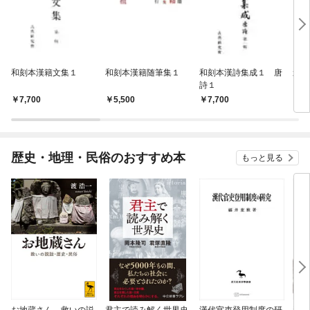
和刻本漢籍文集１
和刻本漢籍随筆集１
和刻本漢詩集成１ 唐
影印
詩１
7,700
5,500
7,700
7,
歴史・地理・民俗のおすすめ本
もっと見る
お地蔵さん 救いの説
君主で読み解く世界史
漢代官吏登用制度の研
親