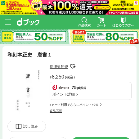
作品検索
カート
はじめての方へ
和刻本正史 唐書１
長澤規矩也
8,250
(税込)
75
pt
獲得
ポイント詳細
dカード利用でさらにポイント+2%
返品不可
試し読み