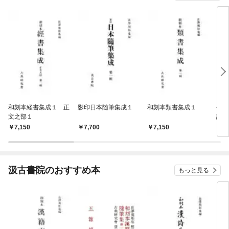
和刻本経書集成１ 正
影印日本随筆集成１
和刻本類書集成１
長澤
文之部１
誌学
7,150
7,700
7,150
8,
汲古書院のおすすめ本
もっと見る