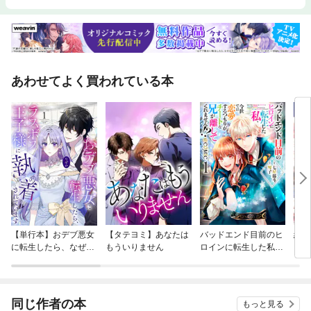
あわせてよく買われている本
【単行本】おデブ悪女
【タテヨミ】あなたは
バッドエンド目前のヒ
結界
に転生したら、なぜか
もういりません
ロインに転生した私、
ラスボス王子様に執着
今世では恋愛するつも
されています
りがチートな兄が離し
てくれません！？@C
OMIC
同じ作者の本
もっと見る