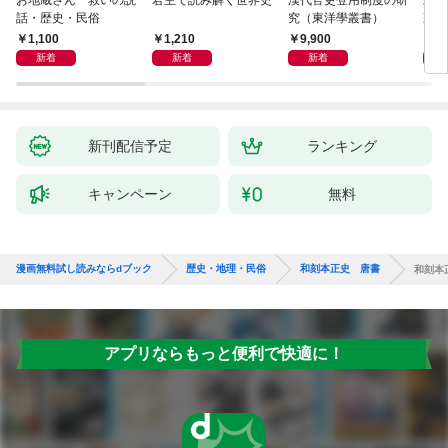
話・歴史・民俗
究（東洋學叢書）
直立
迫る
1,100
1,210
9,900
1,
新着
新着
新着
新刊配信予定
ランキング
キャンペーン
無料
漫画無料試し読みならdブック
歴史・地理・民俗
和刻本正史 唐書
和刻本
アプリならもっと便利で快適に！