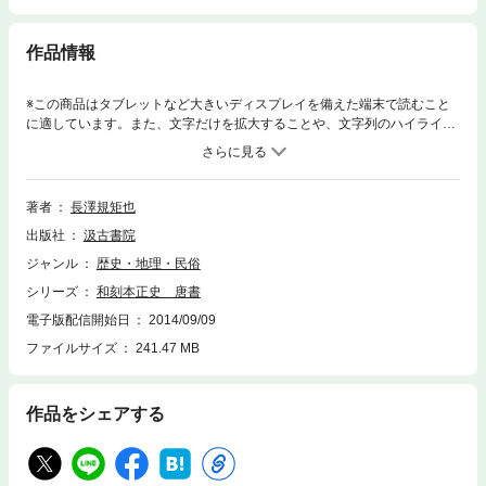
作品情報
※この商品はタブレットなど大きいディスプレイを備えた端末で読むこと
に適しています。また、文字だけを拡大することや、文字列のハイライ
ト、検索、辞書の参照、引用などの機能が使用できません。中国の歴史・
文化を研究・理解する上に、「正史」の存在は欠くべからざるものである
ことはいうまでもない。遠く奈良・平安時代の昔から我々日本人は中国の
優れた文化を吸収し、日本独自の文化を創造してきたが、異民族の文化を
著者
長澤規矩也
一般に普及し血肉とする上で、我々の祖先は「漢文を返り点送り仮名をも
出版社
汲古書院
って読む」という方法をとった。「正史」訓点本は江戸幕府の命により各
藩が荻生徂徠ら当代一流の学者を動員し、藩の名誉をかけて板行したもの
ジャンル
歴史・地理・民俗
である。本書は、中国研究者のみならず国史・国文・美術史など各分野の
シリーズ
和刻本正史 唐書
研究に必備の書である。
電子版配信開始日
2014/09/09
ファイルサイズ
241.47 MB
作品をシェアする