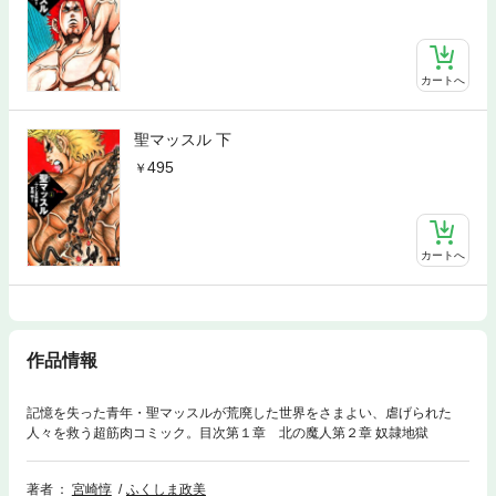
カートへ
聖マッスル 下
495
カートへ
作品情報
記憶を失った青年・聖マッスルが荒廃した世界をさまよい、虐げられた
人々を救う超筋肉コミック。目次第１章 北の魔人第２章 奴隷地獄
著者
宮崎惇
ふくしま政美