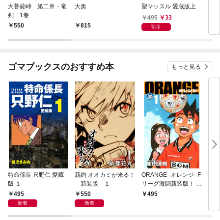
大菩薩峠 第二章・竜
大奥
聖マッスル 愛蔵版上
超市
剣 1巻
495
33
550
815
4
割引
ゴマブックスのおすすめ本
もっと見る
特命係長 只野仁 愛蔵
新約 オオカミが来る！
ORANGE -オレンジ- F
GE
版 １
新装版 １
リーグ激闘新装版！ 第
OF
１巻
495
550
495
4
新着
新着