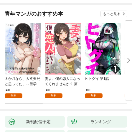
青年マンガのおすすめ本
もっと見る
３か月なら、大丈夫だ
妻よ、僕の恋人になっ
ヒトグイ 第1話
世界
と思ってた。～留学し
てくれませんか？ 第1
レベ
た僕の留守中に、一途
話
0
0
0
0
な彼女が汚されるまで
無料
無料
無料
～ 1話
新刊配信予定
ランキング