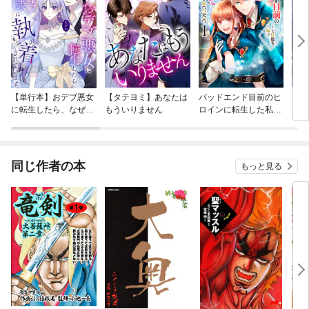
【単行本】おデブ悪女
【タテヨミ】あなたは
バッドエンド目前のヒ
【タ
に転生したら、なぜか
もういりません
ロインに転生した私、
リ〜
ラスボス王子様に執着
今世では恋愛するつも
されています
りがチートな兄が離し
てくれません！？@C
OMIC
同じ作者の本
もっと見る