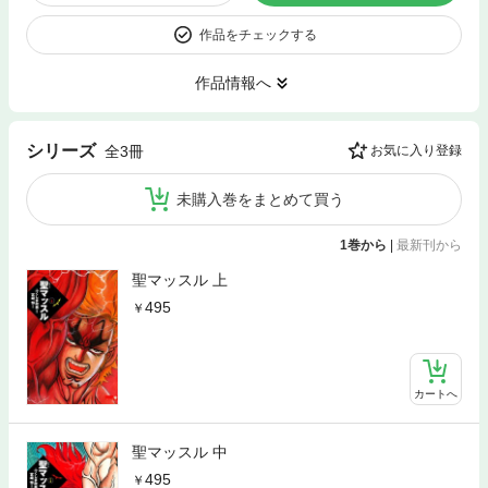
作品をチェックする
作品情報へ
シリーズ
全3冊
お気に入り登録
未購入巻をまとめて買う
1巻から
|
最新刊から
聖マッスル 上
495
カートへ
聖マッスル 中
495