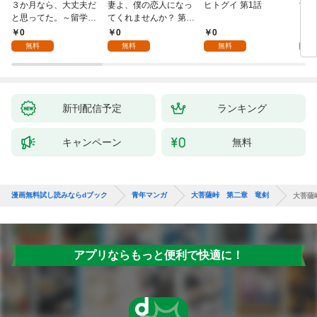
３か月なら、大丈夫だ
妻よ、僕の恋人になっ
ヒトグイ 第1話
世界
と思ってた。～留学し
てくれませんか？ 第1
レベ
た僕の留守中に、一途
話
0
0
0
0
な彼女が汚されるまで
無料
無料
無料
～ 1話
新刊配信予定
ランキング
キャンペーン
無料
漫画無料試し読みならdブック
青年マンガ
大菩薩峠 第二章 竜剣
大菩薩
アプリならもっと便利で快適に！