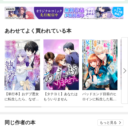
あわせてよく買われている本
【単行本】おデブ悪女
【タテヨミ】あなたは
バッドエンド目前のヒ
【タ
に転生したら、なぜか
もういりません
ロインに転生した私、
リ〜
ラスボス王子様に執着
今世では恋愛するつも
されています
りがチートな兄が離し
てくれません！？@C
OMIC
同じ作者の本
もっと見る