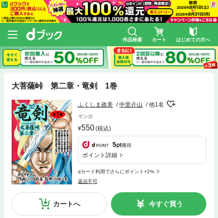
作品検索
カート
はじめての方へ
大菩薩峠 第二章・竜剣 1巻
ふくしま政美
中里介山
他1名
マンガ
550
(税込)
5
pt
獲得
ポイント詳細
dカード利用でさらにポイント+2%
返品不可
カートへ
今すぐ買う