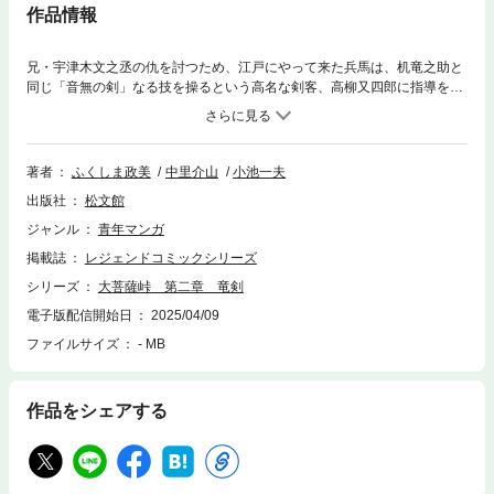
作品情報
兄・宇津木文之丞の仇を討つため、江戸にやって来た兵馬は、机竜之助と
同じ「音無の剣」なる技を操るという高名な剣客、高柳又四郎に指導を願
い出る。無欲恬淡とした高柳又四郎だが、兵馬の熱き剣魂と深い事情にそ
の願いを聞き入れる…。一方、狂気地獄に落ちたかと思われた竜之助は、
究極の剣は、究極の音にあるのではと……だが、大道無門に生きる竜之助
に剣の道などあるはずもない……。
著者
ふくしま政美
中里介山
小池一夫
出版社
松文館
ジャンル
青年マンガ
掲載誌
レジェンドコミックシリーズ
シリーズ
大菩薩峠 第二章 竜剣
電子版配信開始日
2025/04/09
ファイルサイズ
- MB
作品をシェアする