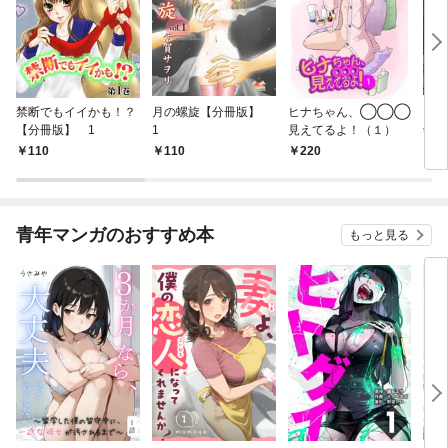
禁断でもイイかも！？
月の螺旋【分冊版】
ヒナちゃん、◯◯◯
大菩
【分冊版】 1
1
見えてるよ！（１）
剣 
110
110
220
5
青年マンガのおすすめ本
もっと見る