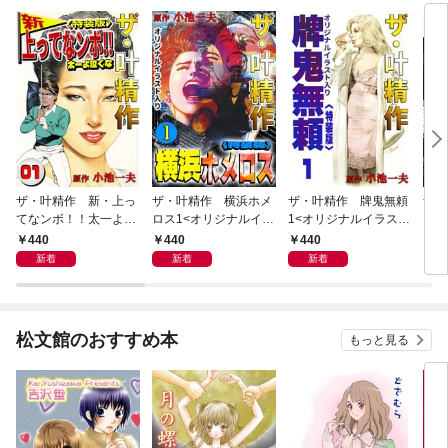
ザ・叶精作 新・上っ
ザ・叶精作 横浜ホメ
ザ・叶精作 牌鬼無頼
ザ・
てなンボ！！太一よ泣
ロス1<オリジナルイラ
1<オリジナルイラスト
くま
くな1<特装版>
スト入り特装版>
入り特装版>
ラス
440
440
440
4
新着
新着
新着
松文館のおすすめ本
もっと見る