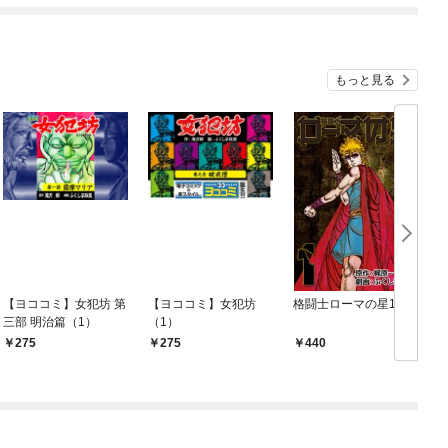
もっと見る
【ヨココミ】女犯坊 第
【ヨココミ】女犯坊
格闘士ローマの星1
三部 明治篇（1）
（1）
275
275
440