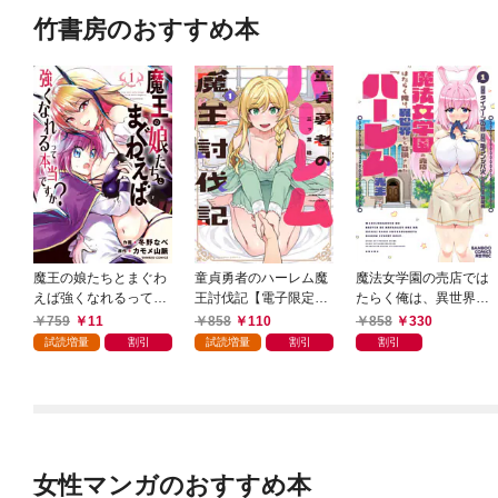
竹書房のおすすめ本
魔王の娘たちとまぐわ
童貞勇者のハーレム魔
魔法女学園の売店では
えば強くなれるって本
王討伐記【電子限定特
たらく俺は、異世界か
当ですか？【特典ペー
典付き】 (1)
ら召喚された『ハーレ
759
11
858
110
858
330
パー付き】【カラーペ
ム先生』です。 (1)
試読増量
割引
試読増量
割引
割引
ージ増量版】 (1)
女性マンガのおすすめ本