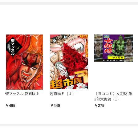
てくれません！？@C
めたら～ THE COMIC
OMIC
聖マッスル 愛蔵版上
超市民Ｆ（１）
【ヨココミ】女犯坊 第
2部大奥篇（1）
495
440
275