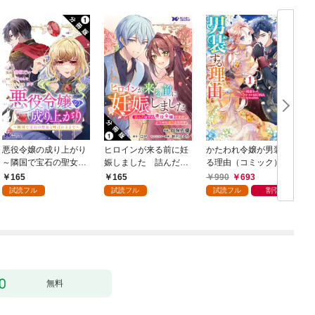
悪役令嬢の成り上がり
ヒロインが来る前に妊
かたわれ令嬢が男装す
～隣国で宝石の聖女と
娠しました 詰んだは
る理由（コミック） 1
呼ばれるまで～（コミ
ずの悪役令嬢ですが、
165
165
990
693
ック） 分冊版 1
どうやら違うようです
試読フル
試読フル
試読フル
割引
（コミック） 分冊版 1
版
無料