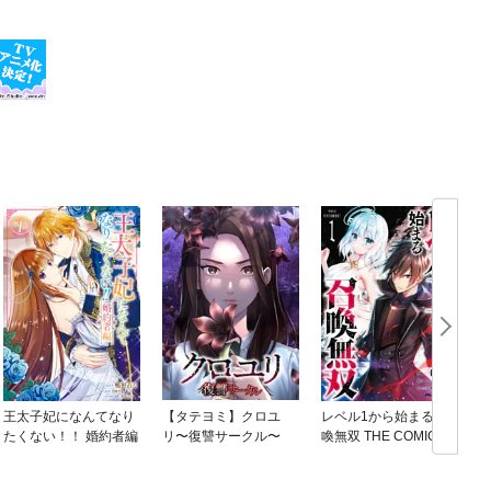
王太子妃になんてなり
【タテヨミ】クロユ
レベル1から始まる召
たくない！！ 婚約者編
リ〜復讐サークル〜
喚無双 THE COMIC