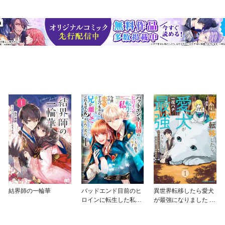
結界師の一輪華
バッドエンド目前のヒ
異世界転移したら愛犬
ロインに転生した私、
が最強になりました ～
今世では恋愛するつも
シルバーフェンリルと
りがチートな兄が離し
俺が異世界暮らしを始