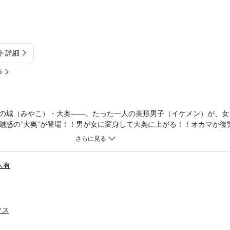
ト詳細
%
の城（みやこ）・大奥――。たった一人の美形男子（イケメン）が、女
魅惑の“大奥”が登場！！男が女に変身して大奥に上がる！！オカマか
六有
クス