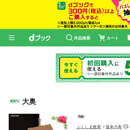
作品検索
カート
大奥
最新刊
完結
ふくしま政美
坂本六有