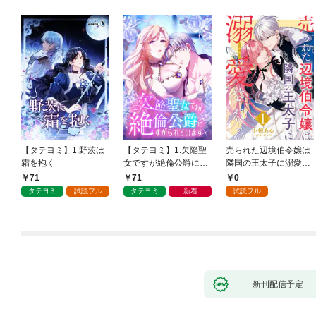
【タテヨミ】1.野茨は
【タテヨミ】1.欠陥聖
売られた辺境伯令嬢は
霜を抱く
女ですが絶倫公爵にす
隣国の王太子に溺愛さ
がられています
れる 1
71
71
0
タテヨミ
試読フル
タテヨミ
新着
試読フル
新刊配信予定