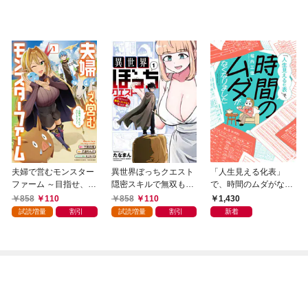
夫婦で営むモンスター
異世界ぼっちクエスト
「人生見える化表」
ファーム ～目指せ、ま
隠密スキルで無双もハ
で、時間のムダがなく
ったりスローライフ～
ーレムも思うまま！...
なりました
858
110
858
110
1,430
(1)
なはず【電子限定特典
試読増量
割引
試読増量
割引
新着
付き】 (1)