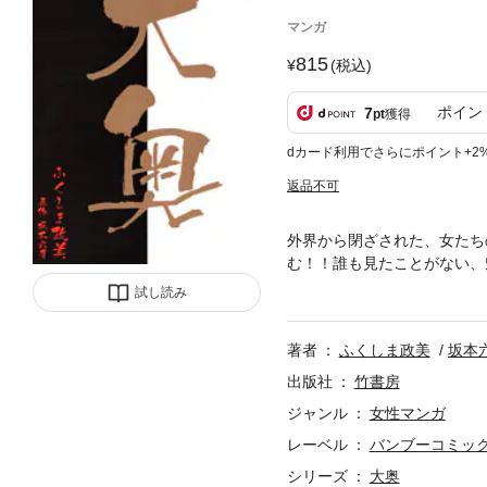
マンガ
815
(税込)
ポイン
7
pt
獲得
dカード利用でさらにポイント+2
返品不可
外界から閉ざされた、女たち
む！！誰も見たことがない、
新宿二丁目も大騒ぎ！！
試し読み
著者
ふくしま政美
坂本
出版社
竹書房
ジャンル
女性マンガ
レーベル
バンブーコミッ
シリーズ
大奥