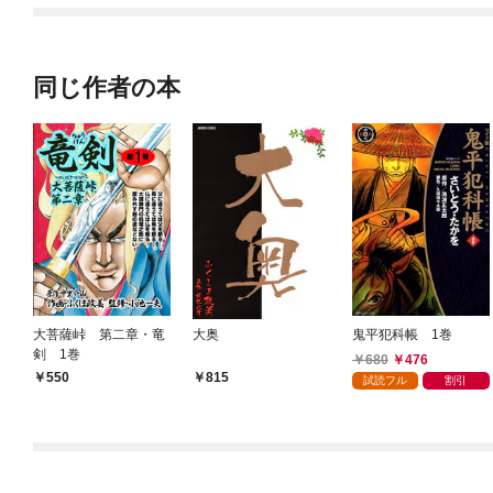
同じ作者の本
大菩薩峠 第二章・竜
大奥
鬼平犯科帳 1巻
剣 1巻
680
476
550
815
試読フル
割引