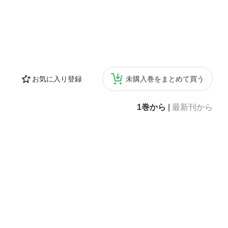
お気に入り登録
未購入巻をまとめて買う
1巻から
|
最新刊から