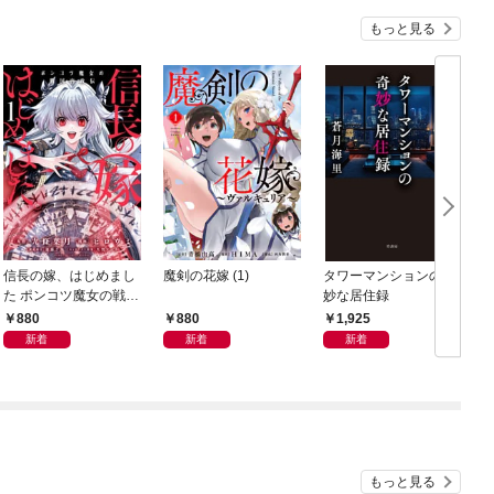
もっと見る
信長の嫁、はじめまし
魔剣の花嫁 (1)
タワーマンションの奇
た ポンコツ魔女の戦国
妙な居住録
ロ
内政伝 (1)
880
880
1,925
新着
新着
新着
もっと見る