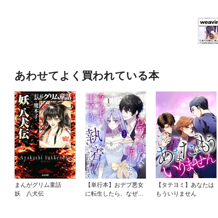
あわせてよく買われている本
まんがグリム童話
【単行本】おデブ悪女
【タテヨミ】あなたは
妖 八犬伝
に転生したら、なぜか
もういりません
ラスボス王子様に執着
されています