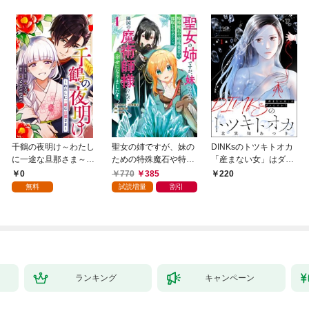
千鶴の夜明け～わたし
聖女の姉ですが、妹の
DINKsのトツキトオカ
に一途な旦那さま～
ための特殊魔石や特殊
「産まない女」はダメ
【分冊版】 1話「北条
薬草の採取をやめた
ですか？（分冊版）
0
770
385
220
家の生贄（１）」
ら、隣国の魔術師様の
【第1話】
無料
試読増量
割引
元で幸せになりまし
た！（コミック） 1巻
ランキング
キャンペーン