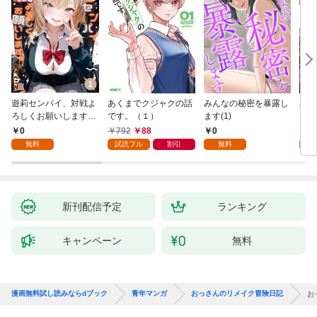
遊莉センパイ、対戦よ
あくまでクジャクの話
みんなの秘密を暴露し
異世
ろしくお願いします。
です。（１）
ます(1)
1
0
792
88
0
7
無料
試読フル
割引
無料
試
新刊配信予定
ランキング
キャンペーン
無料
漫画無料試し読みならdブック
青年マンガ
おっさんのリメイク冒険日記
お