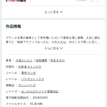
もっと見る
作品情報
ブラック企業の歯車として長年働いたせいで身体を壊し退職、人生に疲れ
果てた「独身アラフィフおっさん」の主人公は、やけくそで買った宝くじ
が大当たりし、のんびり過ごすべくオートキャンプに出かけた。しかし突
如異世界に飛ばされてしまい、若返った身体とチートなスキルの数々をゲ
ット！ 現代から持ち込んだアイテムも駆使して、元おっさんは縦横無尽
やりたい放題＆人生をリメイクしていく――!!
著者
小池えいらく
緋色優希
市丸きすけ
出版社
幻冬舎コミックス
ジャンル
青年マンガ
レーベル
バーズコミックス
掲載誌
デンシバーズ
シリーズ
おっさんのリメイク冒険日記
電子版配信開始日
2018/10/24
ファイルサイズ
55.30 MB