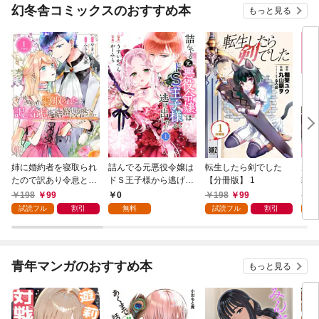
幻冬舎コミックスのおすすめ本
もっと見る
姉に婚約者を寝取られ
詰んでる元悪役令嬢は
転生したら剣でした
元奴
たので訳あり令息と結
ドＳ王子様から逃げ出
【分冊版】 1
隷を
婚して辺境へと向かい
したい 【分冊版】 1
が強
198
99
0
198
99
1
ます ～苦労の先に待っ
い…
試読フル
割引
無料
試読フル
割引
試
ていたのは、まさかの
溺愛と幸せでした～
【分冊版】 1
青年マンガのおすすめ本
もっと見る