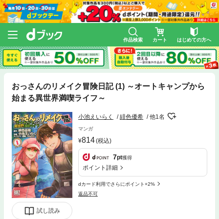
作品検索
カート
はじめての方へ
おっさんのリメイク冒険日記 (1) ～オートキャンプから
始まる異世界満喫ライフ～
小池えいらく
緋色優希
他1名
マンガ
814
(税込)
7
pt
獲得
ポイント詳細
dカード利用でさらにポイント+2%
返品不可
試し読み