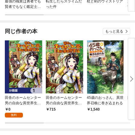
最強の職業は勇者でも
転生したらスライムだ
杖と剣のウィストリア
新米
賢者でもなく鑑定士
った件
営
（仮）らしいですよ？
同じ作者の本
もっと見る
田舎のホームセンター
田舎のホームセンター
45歳のおっさん、異世
隠れ
男の自由な異世界生活
男の自由な異世界生
界召喚に巻き込まれる
【分冊版】 1
活 （１）
0
715
1,540
1,
無料