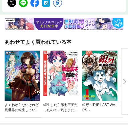
あわせてよく買われている本
よくわからないけれど
転生したら第七王子だ
銀牙～THE LAST WA
魔法
異世界に転生していた
ったので、気ままに魔
RS～
ようです
術を極めます