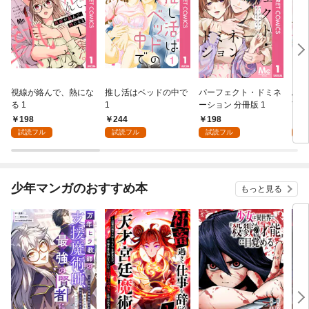
視線が絡んで、熱にな
推し活はベッドの中で
パーフェクト・ドミネ
ふし
る 1
1
ーション 分冊版 1
言っ
198
244
198
2
試読フル
試読フル
試読フル
試
少年マンガのおすすめ本
もっと見る