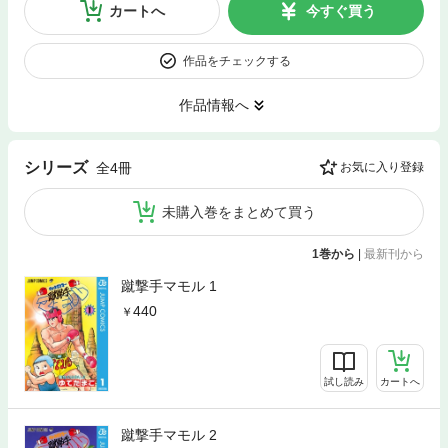
カートへ
今すぐ買う
作品をチェックする
作品情報へ
シリーズ
全4冊
お気に入り登録
未購入巻をまとめて買う
1巻から
|
最新刊から
蹴撃手マモル 1
440
試し読み
カートへ
蹴撃手マモル 2