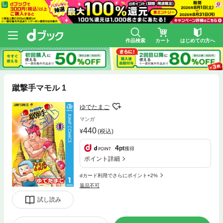
作品検索
カート
はじめての方へ
蹴撃手マモル 1
ゆでたまご
マンガ
440
(税込)
4
pt
獲得
ポイント詳細
dカード利用でさらにポイント+2%
返品不可
試し読み