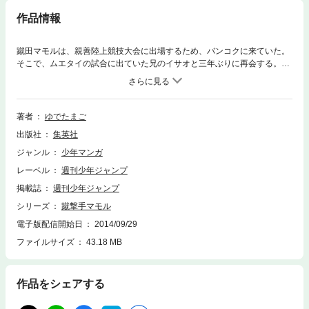
作品情報
蹴田マモルは、親善陸上競技大会に出場するため、バンコクに来ていた。
そこで、ムエタイの試合に出ていた兄のイサオと三年ぶりに再会する。し
かし兄は、ニシキ蛇会総帥キング･パイソンに惨敗。怒ったマモルはパイ
ソンに戦いを挑んでしまうが…!?
著者
ゆでたまご
出版社
集英社
ジャンル
少年マンガ
レーベル
週刊少年ジャンプ
掲載誌
週刊少年ジャンプ
シリーズ
蹴撃手マモル
電子版配信開始日
2014/09/29
ファイルサイズ
43.18 MB
作品をシェアする