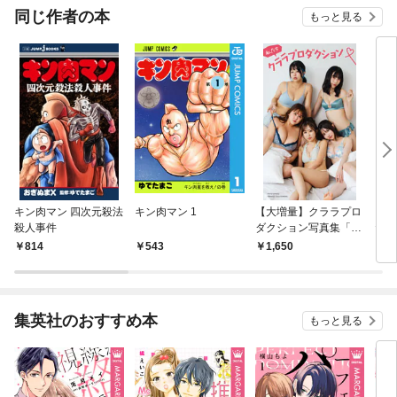
同じ作者の本
もっと見る
キン肉マン 四次元殺法
キン肉マン 1
【大増量】クララプロ
【デ
殺人事件
ダクション写真集「私
たま
たちクララプロダクシ
な最
814
543
1,650
1,
ョン」
集英社のおすすめ本
もっと見る