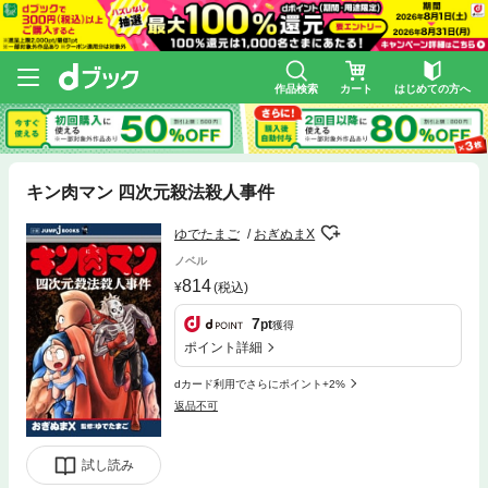
作品検索
カート
はじめての方へ
キン肉マン 四次元殺法殺人事件
ゆでたまご
おぎぬまX
ノベル
814
(税込)
7
pt
獲得
ポイント詳細
dカード利用でさらにポイント+2%
返品不可
試し読み