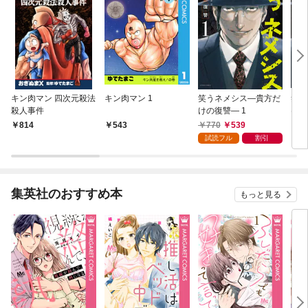
キン肉マン 四次元殺法
キン肉マン 1
笑うネメシス―貴方だ
笑う
殺人事件
けの復讐― 1
けの
770
539
814
543
1
試読フル
割引
集英社のおすすめ本
もっと見る