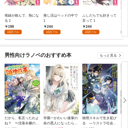
視線が絡んで、熱にな
推し活はベッドの中で
ふしだらでも好きって
パー
る 1
1
言って 1
ーシ
198
244
244
1
試読フル
試読フル
試読フル
試
男性向けラノベのおすすめ本
もっと見る
だから、私言ったわよ
学園一かわいい後輩の
雑用スキルで生き延び
天才
ね？ 〜没落令嬢の案
命の恩人になったら、
る —リストラ社会人
私の