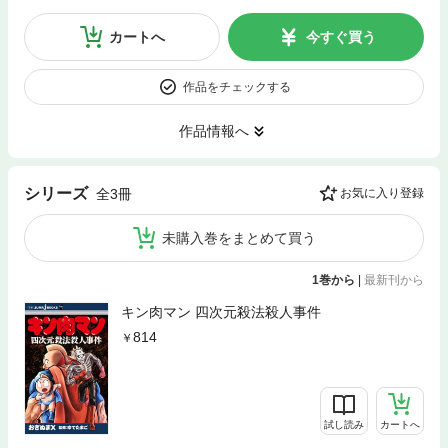
カートへ
今すぐ買う
作品をチェックする
作品情報へ
シリーズ
全3冊
お気に入り登録
未購入巻をまとめて買う
1巻から
|
最新刊から
キン肉マン 四次元殺法殺人事件
814
試し読み
カートへ