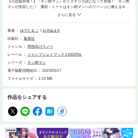
【小説版登場！】『キン肉マン』がミステリ小説になって登場！ キン肉
マンが失踪した！ 重臣・ミートはキン肉マンへのリベンジに燃えるキン
骨マンを相棒に捜索へ繰り出す。しかし、二人は行く先々で超人による殺
人事件――すなわち“超人殺人”――に遭遇するのであった！ 変形、分身
できるのは当たり前で、身体が機械の者、顔面がブラックホールに繋がっ
ている者、時間を止めることができる者、体に付いたトイレに全てを流し
著者
ゆでたまご
おぎぬまX
込める者……！ 様々な異能力を持つ容疑者たちに、物理法則を無視した
出版社
集英社
トリック……！ 犯人は誰だ!? そして、キン肉マンはどこだ!? 【目
次】プロローグ／事件I 四次元殺法殺人事件／事件II 蘇った被害者／事件III
ジャンル
男性向けラノベ
1000万の鍵／事件IV 呪肉館殺人事件／エピローグ
レーベル
ジャンプジェイブックスDIGITAL
シリーズ
キン肉マン
電子版配信開始日
2023/03/17
ファイルサイズ
2.15 MB
作品をシェアする