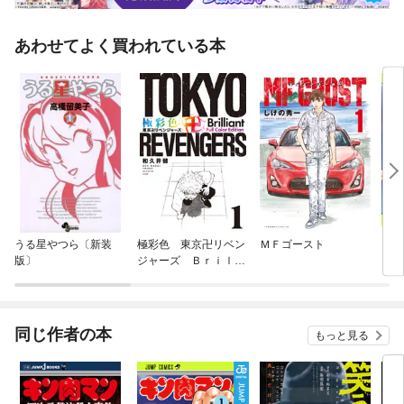
あわせてよく買われている本
うる星やつら〔新装
極彩色 東京卍リベン
ＭＦゴースト
キン
版〕
ジャーズ Ｂｒｉｌｌ
ｉａｎｔ Ｆｕｌｌ
Ｃｏｌｏｒ Ｅｄｉｔ
ｉｏｎ
同じ作者の本
もっと見る