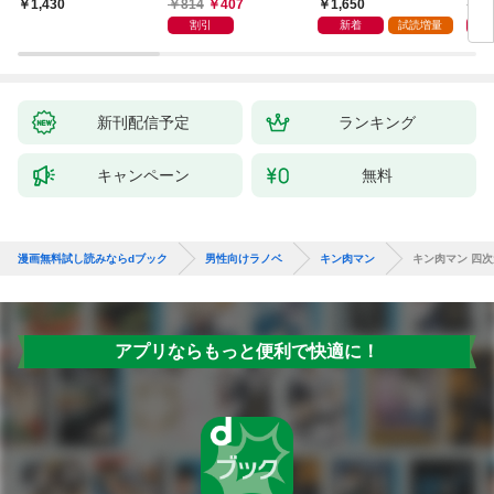
外楽しい領地改革〜
通い妻になって関係を
のソロダンジョン攻略
戻っ
814
407
1,650
1,
1,430
迫ってくる。
記—
して
割引
新着
試読増量
新刊配信予定
ランキング
キャンペーン
無料
漫画無料試し読みならdブック
男性向けラノベ
キン肉マン
キン肉マン 四
アプリならもっと便利で快適に！