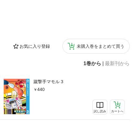
お気に入り登録
未購入巻をまとめて買う
1巻から
|
最新刊から
蹴撃手マモル 3
440
試し読み
カートへ