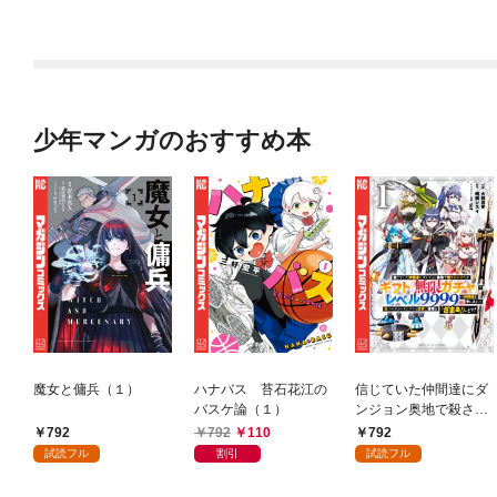
少年マンガのおすすめ本
魔女と傭兵（１）
ハナバス 苔石花江の
信じていた仲間達にダ
バスケ論（１）
ンジョン奥地で殺され
かけたがギフト『無限
792
792
110
792
ガチャ』でレベル９９
試読フル
割引
試読フル
９９の仲間達を手に入
れて元パーティーメン