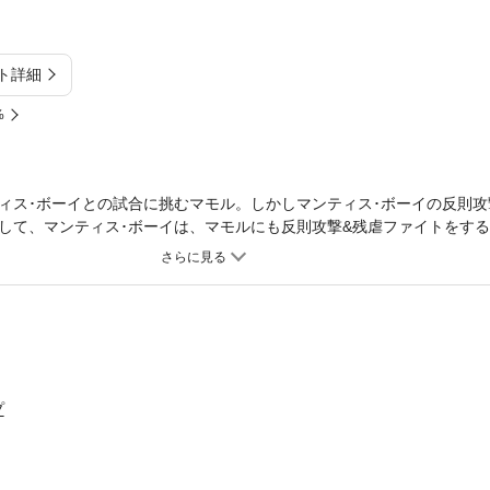
ト詳細
%
ィス･ボーイとの試合に挑むマモル。しかしマンティス･ボーイの反則攻
して、マンティス･ボーイは、マモルにも反則攻撃&残虐ファイトをす
別読切｢Kick Boxer マモル｣も収録!
プ