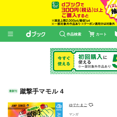
作品検索
カート
蹴撃手マモル 4
最新刊
ゆでたまご
マンガ