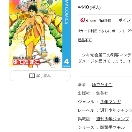
440
(税込)
ポイン
4
pt
獲得
dカード利用でさらにポイント+2
返品不可
ニシキ蛇会第二の刺客マンテ
ダメージを受けてしまう。そ
が…!? 連載のきっかけとなった特
試し読み
著者
ゆでたまご
出版社
集英社
ジャンル
少年マンガ
レーベル
週刊少年ジャン
掲載誌
週刊少年ジャンプ
シリーズ
蹴撃手マモル