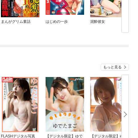
まんがグリム童話
はじめの一歩
泥酔彼女
もっと見る
FLASHデジタル写真
【デジタル限定】ゆで
【デジタル限定】ゆで
G