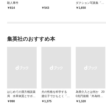
殺人事件
ダクション写真集「私
たちクララプロダクシ
814
543
1,650
ョン」
集英社のおすすめ本
はじめての漢方相談薬
犬の性格を科学する
為替介入とは何か 20
局 水草体質とサボテ
遺伝子でひもとく「最
0兆円規模「外為特
ン体質
良の友」の進化
会」が生まれた謎
￥990
￥1,375
￥1,320