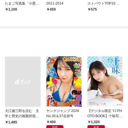
たまご写真集「小悪魔
2011-2014
ストバウトTOP10 完
な最胸グラエンサー」
璧超人始祖編
1,100
459
575
大江健三郎を読む 文
ヤングジャンプ 2026
【デジタル限定 YJ PH
学と歴史の複眼的視点
No.36＆37合併号
OTO BOOK】十味写真
から
集「続・『ぽみ』！？
400
1,320
￥1,485
どこでもトレイン・ベ
新着
新着