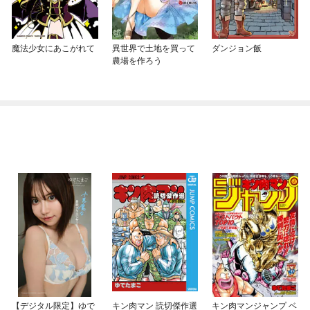
魔法少女にあこがれて
異世界で土地を買って
ダンジョン飯
農場を作ろう
【デジタル限定】ゆで
キン肉マン 読切傑作選
キン肉マンジャンプ ベ