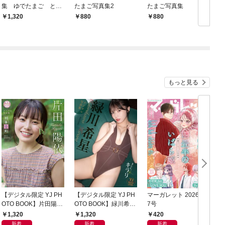
集 ゆでたまご とろ
たまご写真集2
たまご写真集
けるキッス
1,320
880
880
もっと見る
【デジタル限定 YJ PH
【デジタル限定 YJ PH
マーガレット 2026年1
グ
OTO BOOK】片田陽依
OTO BOOK】緑川希星
7号
6
写真集「羽色日和」
写真集「きらら、キラ
1,320
1,320
420
リ」
新着
新着
新着