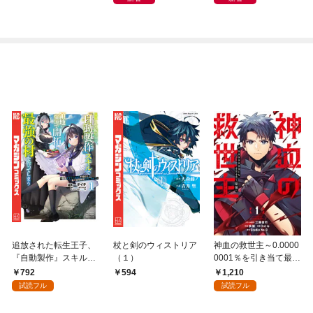
トナム篇」
追放された転生王子、
杖と剣のウィストリア
神血の救世主～0.0000
『自動製作』スキルで
（１）
0001％を引き当て最強
領地を爆速で開拓し最
へ～【電子書籍特典
792
1,210
594
強の村を作ってしまう
付】（１）
試読フル
試読フル
～最強クラフトスキル
で始める、楽々領地開