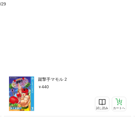
/29
蹴撃手マモル 2
440
試し読み
カートへ