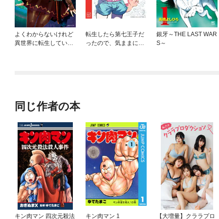
よくわからないけれど
転生したら第七王子だ
銀牙～THE LAST WAR
異世界に転生していた
ったので、気ままに魔
S～
ようです
術を極めます
同じ作者の本
キン肉マン 四次元殺法
キン肉マン 1
【大増量】クララプロ