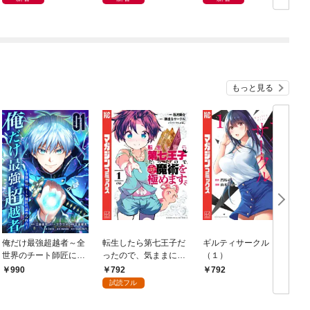
もっと見る
俺だけ最強超越者～全
転生したら第七王子だ
ギルティサークル
世界のチート師匠に認
ったので、気ままに魔
（１）
められた～【単行本】
術を極めます（１）
792
990
792
（１）
試読フル