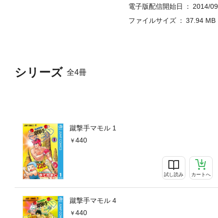
電子版配信開始日
2014/09
ファイルサイズ
37.94 MB
シリーズ
全4冊
蹴撃手マモル 1
440
試し読み
カートへ
蹴撃手マモル 4
440