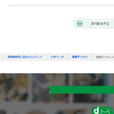
バーと世界に復讐＆
『ざまぁ！』します！
（１）
新刊配信予定
漫画無料試し読みならdブック
少年マンガ
蹴撃手マモル
蹴撃手マモル 4