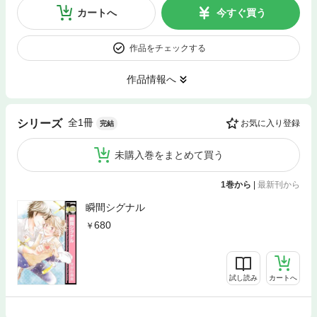
カートへ
今すぐ買う
作品をチェックする
作品情報へ
全1冊
シリーズ
お気に入り登録
完結
未購入巻をまとめて買う
1巻から
|
最新刊から
瞬間シグナル
680
試し読み
カートへ