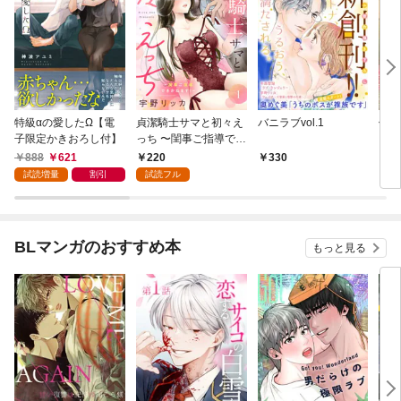
特級αの愛したΩ【電
貞潔騎士サマと初々え
バニラブvol.1
偽者
子限定かきおろし付】
っち 〜閨事ご指導でき
どで
かねます！〜（1）
888
621
220
330
1
試読増量
割引
試読フル
BLマンガのおすすめ本
もっと見る