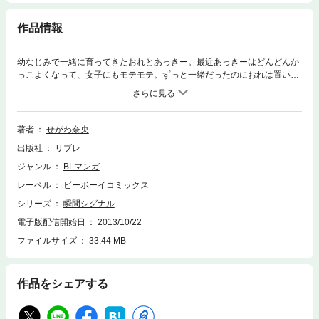
作品情報
幼なじみで一緒に育ってきたおれとあっきー。最近あっきーはどんどんか
っこよくなって、女子にもモテモテ。ずっと一緒だったのにおれは置いて
きぼりで、なんだか寂しい。この気持ちって…なんだろう——？ 表題作
ほか、先生と生徒の10年越しの恋、先輩への切ない片思い…いろんな恋が
たくさんつまったあなたの心に響く学園ラブ！
著者
せがわ奈央
出版社
リブレ
ジャンル
BLマンガ
レーベル
ビーボーイコミックス
シリーズ
瞬間シグナル
電子版配信開始日
2013/10/22
ファイルサイズ
33.44 MB
作品をシェアする