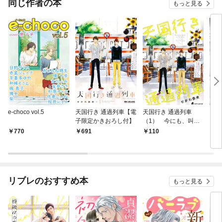
同じ作者の本
もっと見る
e-choco vol.5
天国行き 通過列車【電
天国行き 通過列車
きみ
子限定かきおろし付】
（1） 今にも、叫び
出したいくらいに
770
691
110
7
リブレのおすすめ本
もっと見る