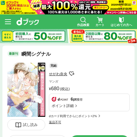
作品検索
カート
はじめての方へ
瞬間シグナル
最新刊
完結
せがわ奈央
マンガ
680
(税込)
6
pt
獲得
ポイント詳細
dカード利用でさらにポイント+2%
返品不可
試し読み