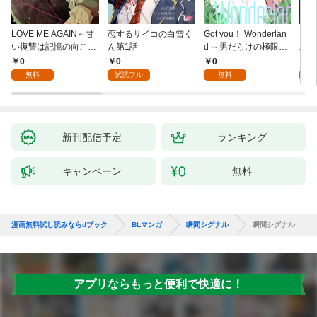
LOVE ME AGAIN～甘
恋するサイコの白雪く
Got you！ Wonderlan
ビバ
い復讐は記憶の向こう
ん第1話
d ～男だらけの極限ラ
鳥は
側～(1)
ブ～(1)
【全
0
0
0
0
無料
試読フル
無料
新刊配信予定
ランキング
キャンペーン
無料
漫画無料試し読みならdブック
BLマンガ
瞬間シグナル
瞬間シグナル
アプリならもっと便利で快適に！