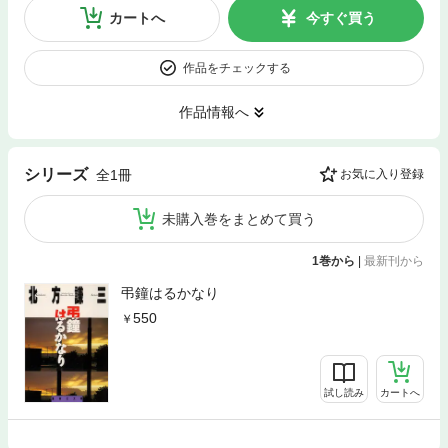
カートへ
今すぐ買う
作品をチェックする
作品情報へ
シリーズ
全1冊
お気に入り登録
未購入巻をまとめて買う
1巻から
|
最新刊から
弔鐘はるかなり
550
試し読み
カートへ