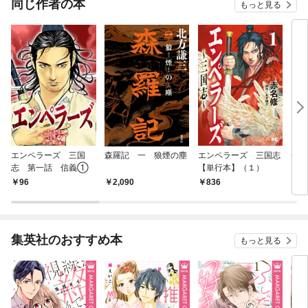
同じ作者の本
もっと見る
エンペラーズ 三国
森羅記 一 狼煙の塵
エンペラーズ 三国志
チン
志 第一話 信義①
【単行本】（１）
96
2,090
836
8
集英社のおすすめ本
もっと見る