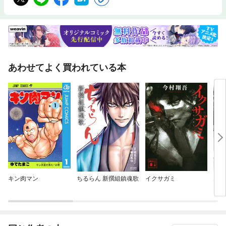
あわせてよく買われている本
キン肉マン
ちるらん 新撰組鎮魂歌
イクサガミ
昴と