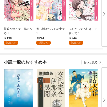
視線が絡んで、熱にな
推し活はベッドの中で
ふしだらでも好きって
パー
る 1
1
言って 1
ーシ
198
244
244
1
試読フル
試読フル
試読フル
試
小説一般のおすすめ本
もっと見る