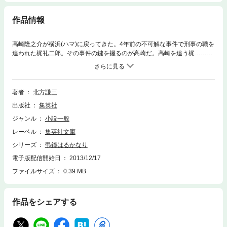
作品情報
高崎隆之介が横浜(ハマ)に戻ってきた。4年前の不可解な事件で刑事の職を
追われた梶礼二郎。その事件の鍵を握るのが高崎だ。高崎を追う梶……。
警察と覚醒剤をめぐっての暴力団同士の抗争が複雑に絡みあう。限りない
硝煙と血の匂いの中、梶の復讐が始まった。ハードボイルド小説の担い
手、北方謙三のデビュー作。
著者
北方謙三
出版社
集英社
ジャンル
小説一般
レーベル
集英社文庫
シリーズ
弔鐘はるかなり
電子版配信開始日
2013/12/17
ファイルサイズ
0.39 MB
作品をシェアする