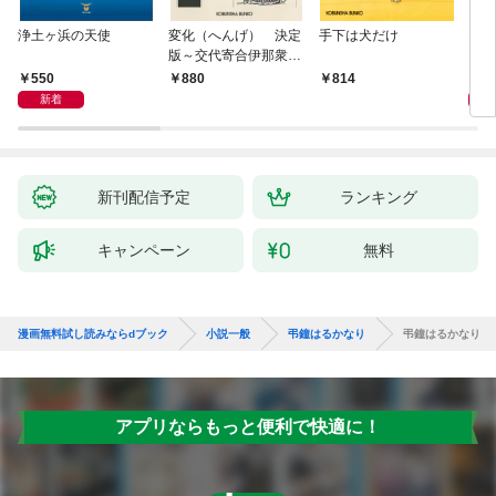
浄土ヶ浜の天使
変化（へんげ） 決定
手下は犬だけ
マリ
版～交代寄合伊那衆異
聞（1）～
550
1,
880
814
新着
新刊配信予定
ランキング
キャンペーン
無料
漫画無料試し読みならdブック
小説一般
弔鐘はるかなり
弔鐘はるかなり
アプリならもっと便利で快適に！