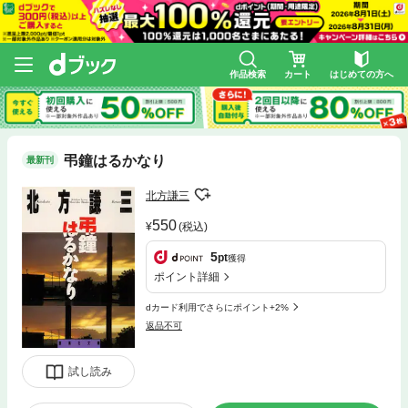
作品検索
カート
はじめての方へ
弔鐘はるかなり
最新刊
北方謙三
550
(税込)
5
pt
獲得
ポイント詳細
dカード利用でさらにポイント+2%
返品不可
試し読み