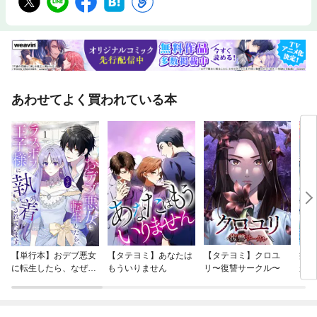
あわせてよく買われている本
【単行本】おデブ悪女
【タテヨミ】あなたは
【タテヨミ】クロユ
病弱
に転生したら、なぜか
もういりません
リ〜復讐サークル〜
が、
ラスボス王子様に執着
ぎて
されています
たち
ね！