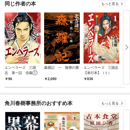
同じ作者の本
もっと見る
エンペラーズ 三国
森羅記 一 狼煙の塵
エンペラーズ 三国志
チン
志 第一話 信義①
【単行本】（１）
96
2,090
836
8
角川春樹事務所のおすすめ本
もっと見る