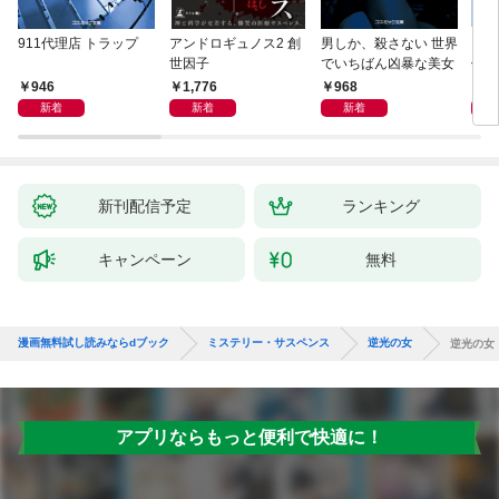
911代理店 トラップ
アンドロギュノス2 創
男しか、殺さない 世界
スー
世因子
でいちばん凶暴な美女
件〈
946
1,776
968
9
新着
新着
新着
新刊配信予定
ランキング
キャンペーン
無料
漫画無料試し読みならdブック
ミステリー・サスペンス
逆光の女
逆光の女
アプリならもっと便利で快適に！