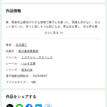
作品情報
春。風泰生は横浜の小さな酒場で雅子と出逢った。我儘も言わない、大人
しい女だった。笑うと寂しそうな顔になる。男は女を愛し、女も男を愛し
た。そして、やがて別れた。それから時が経ち、風のもとに刑事がやって
きた。雅子が殺されたと言う。俺にはもう関係ないと言い聞かせるが、風
の中から雅子の姿は消えなかった……。男と女。それぞれの情念に心が波
打つ。男の叙情と美学が静かに染み入る北方謙三伝説の一冊。（解説・小
著者
北方謙三
梛治宣）
出版社
角川春樹事務所
ジャンル
ミステリー・サスペンス
レーベル
ハルキ文庫
シリーズ
逆光の女
電子版配信開始日
2025/08/07
ファイルサイズ
- MB
作品をシェアする