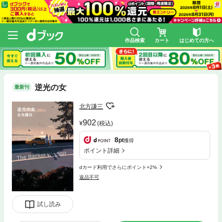
作品検索
カート
はじめての方へ
逆光の女
最新刊
北方謙三
902
(税込)
8
pt
獲得
ポイント詳細
dカード利用でさらにポイント+2%
返品不可
試し読み