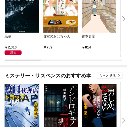
黒幕
食堂のおばちゃん
古本食堂
新
日本
2,310
7
759
814
新着
ミステリー・サスペンスのおすすめ本
もっと見る