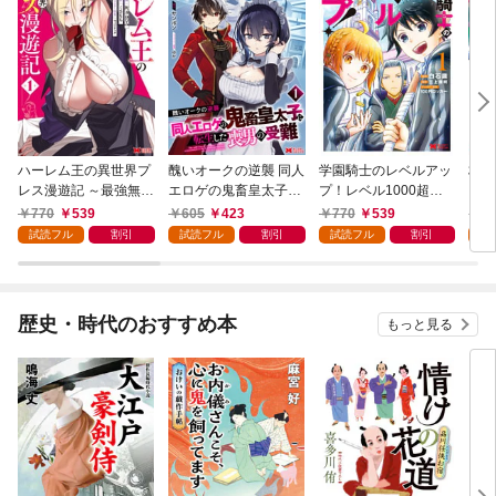
ハーレム王の異世界プ
醜いオークの逆襲 同人
学園騎士のレベルアッ
村人
レス漫遊記 ～最強無双
エロゲの鬼畜皇太子に
プ！レベル1000超え
ライ
のおじさんはあらゆる
転生した喪男の受難
の転生者、落ちこぼれ
770
539
605
423
770
539
7
種族を嫁にする～（コ
（コミック） 1
クラスに入学。そし
試読フル
割引
試読フル
割引
試読フル
割引
試
ミック） 1
て、（コミック） 1
歴史・時代のおすすめ本
もっと見る