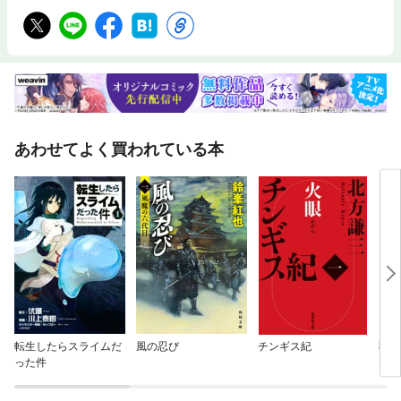
あわせてよく買われている本
転生したらスライムだ
風の忍び
チンギス紀
葬送
った件