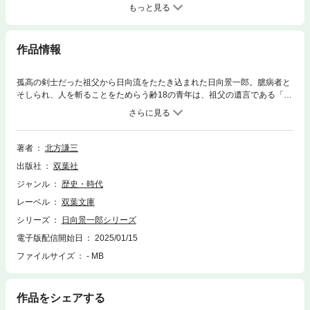
もっと見る
作品情報
孤高の剣士だった祖父から日向流をたたき込まれた日向景一郎。臆病者と
そしられ、人を斬ることをためらう齢18の青年は、祖父の遺言である「お
前の父を捜し、斬れ」という言葉を胸に幼少期に姿を消した父を捜す旅に
出る。己はなんのために生まれてきたのか。旅先で強敵と対峙し、恋を
し、女を知る――過酷な経験とともに凄味を増していく景一郎の成長と血
塗られた生きざまを描く圧巻の剣豪小説、５カ月連続刊行第１弾。
著者
北方謙三
出版社
双葉社
ジャンル
歴史・時代
レーベル
双葉文庫
シリーズ
日向景一郎シリーズ
電子版配信開始日
2025/01/15
ファイルサイズ
- MB
作品をシェアする