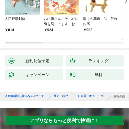
大江戸豪剣侍
お内儀さんこそ、心に
情けの花道 品川任侠
必殺
鬼を飼ってます おけ
お宿
の弦
いの戯作手帖
814
924
902
8
新刊配信予定
ランキング
キャンペーン
無料
漫画無料試し読みならdブック
歴史・時代
日向景一郎シリーズ
風樹の剣 〈
アプリならもっと便利で快適に！