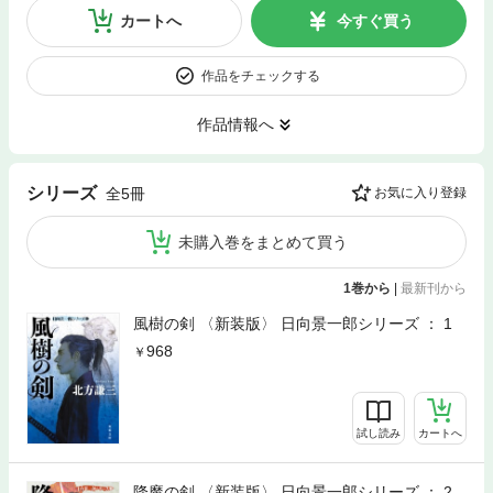
カートへ
今すぐ買う
作品をチェックする
作品情報へ
シリーズ
全5冊
お気に入り登録
未購入巻をまとめて買う
1巻から
|
最新刊から
風樹の剣 〈新装版〉 日向景一郎シリーズ ： 1
968
試し読み
カートへ
降魔の剣 〈新装版〉 日向景一郎シリーズ ： 2