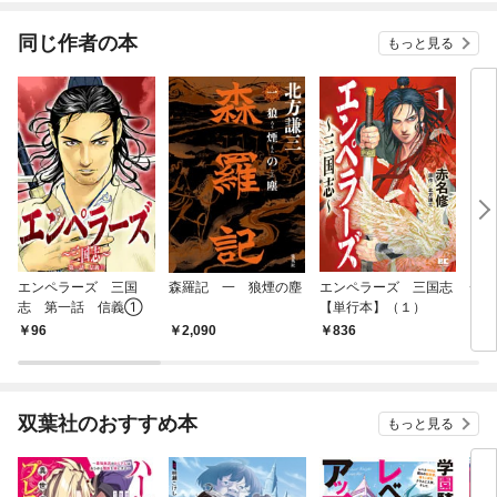
同じ作者の本
もっと見る
エンペラーズ 三国
森羅記 一 狼煙の塵
エンペラーズ 三国志
チン
志 第一話 信義①
【単行本】（１）
96
2,090
836
8
双葉社のおすすめ本
もっと見る