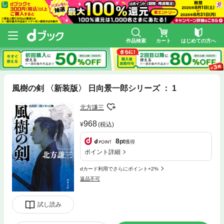
作品検索
カート
はじめての方へ
風樹の剣 〈新装版〉 日向景一郎シリーズ ： 1
北方謙三
968
(税込)
8
pt
獲得
ポイント詳細
dカード利用でさらにポイント+2%
返品不可
試し読み