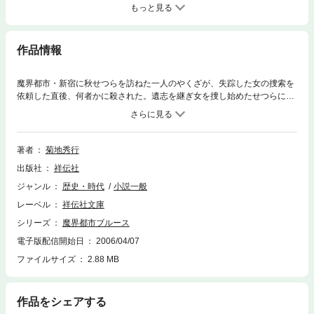
もっと見る
作品情報
魔界都市・新宿に秋せつらを訪ねた一人のやくざが、失踪した女の捜索を
依頼した直後、何者かに殺された。遺志を継ぎ女を捜し始めたせつらに、
なぜか米軍特殊戦略部隊の異能戦闘集団が襲いかかる！やがて明かされる
女の正体とは？大人気「魔界都市ブルース」シリーズの傑作長編。
著者
菊地秀行
出版社
祥伝社
ジャンル
歴史・時代
小説一般
レーベル
祥伝社文庫
シリーズ
魔界都市ブルース
電子版配信開始日
2006/04/07
ファイルサイズ
2.88 MB
作品をシェアする