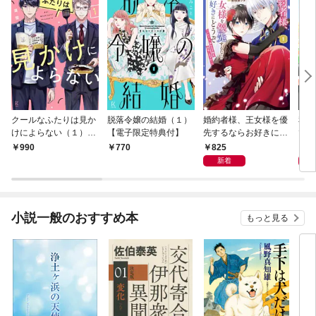
クールなふたりは見か
脱落令嬢の結婚（１）
婚約者様、王女様を優
私、
けによらない（１）
【電子限定特典付】
先するならお好きにど
で〜
【電子限定特典付】
うぞ（※ただし、私も
嬢？
825
1,
990
770
王子様を優先します
です
新着
が…）（１）【電子限
定特典付】
小説一般のおすすめ本
もっと見る