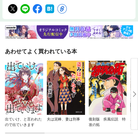
あわせてよく買われている本
出ていけ、と言われた
夫は泥棒、妻は刑事
復刻版 疾風伝説 特
新米
ので出ていきます
攻の拓
最強
ど鍛
る。