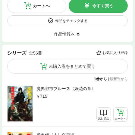
カートへ
今すぐ買う
作品をチェックする
作品情報へ
シリーズ
全56冊
お気に入り登録
未購入巻をまとめて買う
1巻から
|
最新刊から
魔界都市ブルース〈妖花の章〉
715
試し読み
カートへ
魔王伝（１）双鬼編