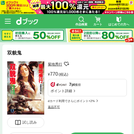
作品検索
カート
はじめての方へ
双貌鬼
菊地秀行
770
(税込)
7
pt
獲得
ポイント詳細
dカード利用でさらにポイント+2%
返品不可
試し読み