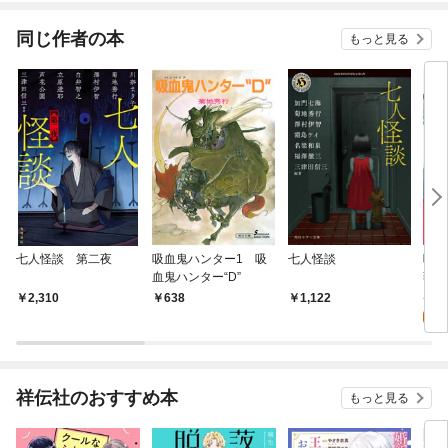
同じ作者の本
もっと見る
七人怪談 第二夜
吸血鬼ハンター1 吸
七人怪談
吸血
血鬼ハンター“D”
薇姫
7
2,310
638
1,122
試
祥伝社のおすすめ本
もっと見る