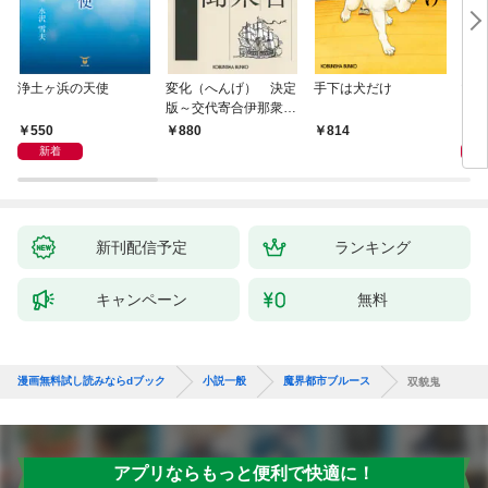
浄土ヶ浜の天使
変化（へんげ） 決定
手下は犬だけ
マリ
版～交代寄合伊那衆異
聞（1）～
550
1,
880
814
新着
新刊配信予定
ランキング
キャンペーン
無料
漫画無料試し読みならdブック
小説一般
魔界都市ブルース
双貌鬼
アプリならもっと便利で快適に！